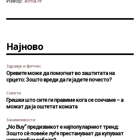
Извор:
atma.hr
Најново
Здравје и фитнес
Оревите може да помогнат во заштитата на
срцето: Зошто вреди да ги јадете почесто?
Совети
Грешки што сите ги правиме кога се сончаме – а
можат да ја оштетат кожата
Занимливости
„No Buy“ предизвикот е најпопуларниот тренд:
Зошто сè повеќе луѓе престануваат да купуваат
непотребни работи?