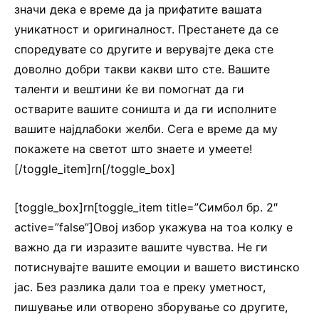
значи дека е време да ја прифатите вашата
уникатност и оригиналност. Престанете да се
споредувате со другите и верувајте дека сте
доволно добри такви какви што сте. Вашите
таленти и вештини ќе ви помогнат да ги
остварите вашите соништа и да ги исполните
вашите најдлабоки желби. Сега е време да му
покажете на светот што знаете и умеете!
[/toggle_item]rn[/toggle_box]
[toggle_box]rn[toggle_item title=”Симбол бр. 2″
active=”false”]Овој избор укажува на тоа колку е
важно да ги изразите вашите чувства. Не ги
потиснувајте вашите емоции и вашето вистинско
jас. Без разлика дали тоа е преку уметност,
пишување или отворено зборување со другите,