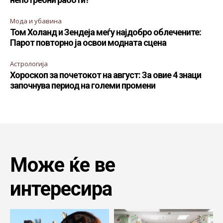
Мода и убавина
Том Холанд и Зендеја меѓу најдобро облечените:
Парот повторно ја освои модната сцена
Астрологија
Хороскоп за почетокот на август: За овие 4 знаци
започнува период на големи промени
Може ќе ве
интересира