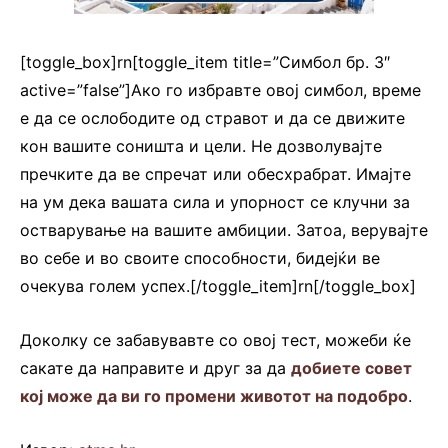
[toggle_box]rn[toggle_item title=”Симбол бр. 3″
active=”false”]Ако го избравте овој симбол, време
е да се ослободите од стравот и да се движите
кон вашите соништа и цели. Не дозволувајте
пречките да ве спречат или обесхрабрат. Имајте
на ум дека вашата сила и упорност се клучни за
остварување на вашите амбиции. Затоа, верувајте
во себе и во своите способности, бидејќи ве
очекува голем успех.[/toggle_item]rn[/toggle_box]
Доколку се забавувавте со овој тест, можеби ќе
сакате да направите и друг за да
добиете совет
кој може да ви го промени животот на подобро
.