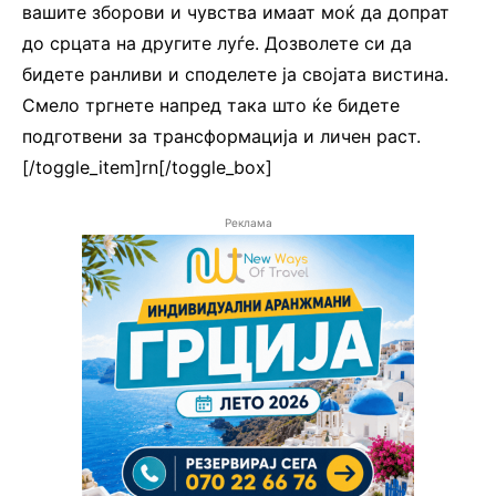
вашите зборови и чувства имаат моќ да допрат
до срцата на другите луѓе. Дозволете си да
бидете ранливи и споделете ја својата вистина.
Смело тргнете напред така што ќе бидете
подготвени за трансформација и личен раст.
[/toggle_item]rn[/toggle_box]
Реклама