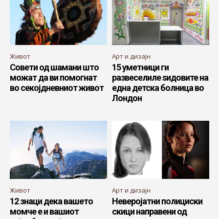
Живот
Арт и дизајн
Совети од шамани што
15 уметници ги
можат да ви помогнат
развеселиле ѕидовите на
во секојдневниот живот
една детска болница во
Лондон
Живот
Арт и дизајн
12 знаци дека вашето
Неверојатни полициски
момче е и вашиот
скици направени од