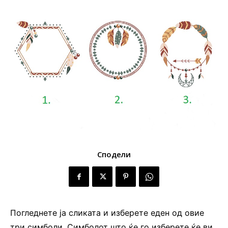
Сподели
Погледнете ја сликата и изберете еден од овие
три симболи. Симболот што ќе го изберете ќе ви