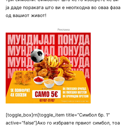
ја даде пораката што ви е неопходна во оваа фаза
од вашиот живот!
Реклама
[toggle_box]rn[toggle_item title=”Симбол бр. 1″
active=”false”]Ако го избравте првиот симбол, тоа