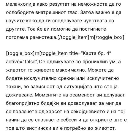
меланхолија како резултат на неможноста да го
ослободите внатрешниот глас. Затоа важно е да
научите како да ги споделувате чувствата со
другите. Тоа ќе ви помогне да постигнете
поголема рамнотежа.[/toggle_item]rn[/toggle_box]
[toggle_box]rn[toggle_item title=”Карта бр. 4″
active=”false”]Се одликувате со прониклив ум, а
животот го живеете максимално. Можете да
бидете исклучително среќни или исклучително
тажни, во зависност од ситуацијата што сте ја
доживеале. Моментите на осаменост ви делуваат
благопријатно бидејќи ви дозволуваат за миг да
се повлечете од хаосот на секојдневието и на тој
начин да се спознаете себеси и да откриете што е
тоа што вистински ви е потребно во животот.