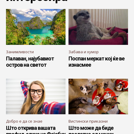
Занимливости
Забава и хумор
Палаван, најубавиот
Поспан меркат кој ќе ве
остров на светот
изнасмее
Добро е да се знае
Вистински приказни
Што открива вашата
Што може да биде