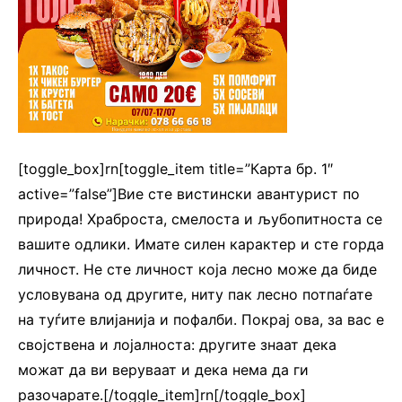
[toggle_box]rn[toggle_item title=”Карта бр. 1″
active=”false”]Вие сте вистински авантурист по
природа! Храброста, смелоста и љубопитноста се
вашите одлики. Имате силен карактер и сте горда
личност. Не сте личност која лесно може да биде
условувана од другите, ниту пак лесно потпаѓате
на туѓите влијанија и пофалби. Покрај ова, за вас е
својствена и лојалноста: другите знаат дека
можат да ви веруваат и дека нема да ги
разочарате.[/toggle_item]rn[/toggle_box]