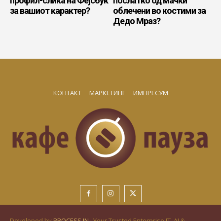
профил-слика на Фејсбук
послатко од мачки
за вашиот карактер?
облечени во костими за
Дедо Мраз?
КОНТАКТ
МАРКЕТИНГ
ИМПРЕСУМ
Developed by
PROCESS IN
· Your Trusted Enterprise IT, AI &