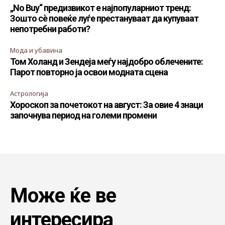
„No Buy“ предизвикот е најпопуларниот тренд:
Зошто сè повеќе луѓе престануваат да купуваат
непотребни работи?
Мода и убавина
Том Холанд и Зендеја меѓу најдобро облечените:
Парот повторно ја освои модната сцена
Астрологија
Хороскоп за почетокот на август: За овие 4 знаци
започнува период на големи промени
Може ќе ве
интересира