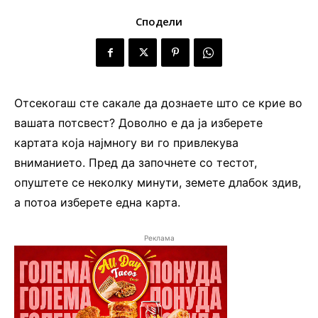
Сподели
Отсекогаш сте сакале да дознаете што се крие во
вашата потсвест? Доволно е да ја изберете
картата која најмногу ви го привлекува
вниманието. Пред да започнете со тестот,
опуштете се неколку минути, земете длабок здив,
а потоа изберете една карта.
Реклама