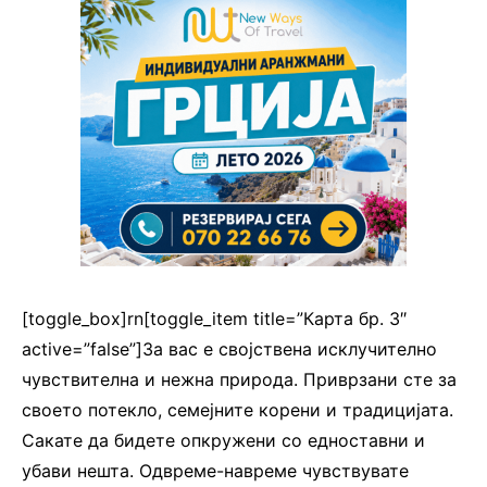
[toggle_box]rn[toggle_item title=”Карта бр. 3″
active=”false”]За вас е својствена исклучително
чувствителна и нежна природа. Приврзани сте за
своето потекло, семејните корени и традицијата.
Сакате да бидете опкружени со едноставни и
убави нешта. Одвреме-навреме чувствувате