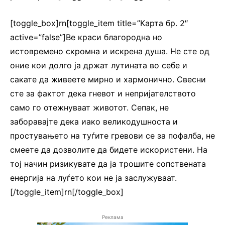
[toggle_box]rn[toggle_item title=”Карта бр. 2″
active=”false”]Ве краси благородна но
истовремено скромна и искрена душа. Не сте од
оние кои долго ја држат лутината во себе и
сакате да живеете мирно и хармонично. Свесни
сте за фактот дека гневот и непријателството
само го отежнуваат животот. Сепак, не
заборавајте дека иако великодушноста и
простувањето на туѓите гревови се за пофалба, не
смеете да дозволите да бидете искористени. На
тој начин ризикувате да ја трошите сопствената
енергија на луѓето кои не ја заслужуваат.
[/toggle_item]rn[/toggle_box]
Реклама