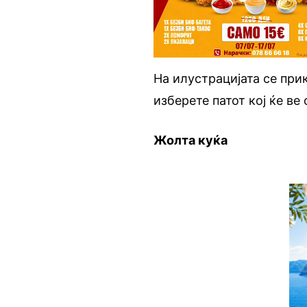
На илустрацијата се при
изберете патот кој ќе ве
Жолта куќа