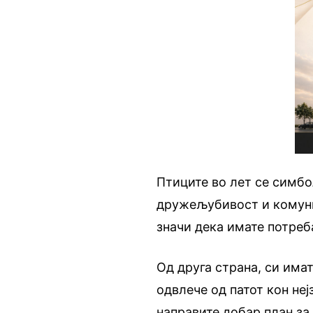
Птиците во лет се симбол
дружељубивост и комуник
значи дека имате потреб
Од друга страна, си имат
одвлече од патот кон не
направите добар план за