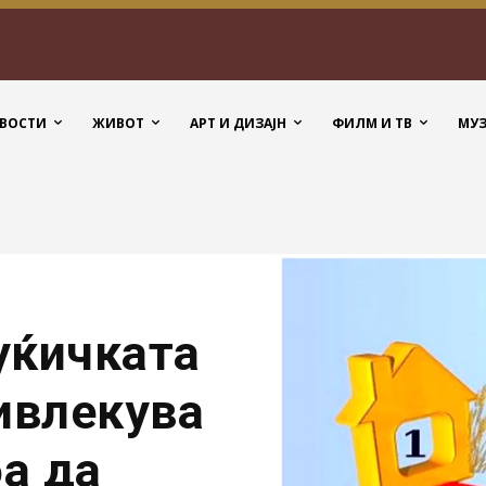
ВОСТИ
ЖИВОТ
АРТ И ДИЗАЈН
ФИЛМ И ТВ
МУ
куќичката
ивлекува
ба да