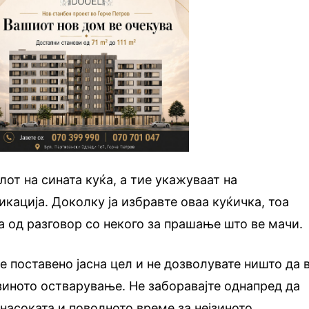
от на сината куќа, а тие укажуваат на
ација. Доколку ја избравте оваа куќичка, тоа
а од разговор со некого за прашање што ве мачи.
е поставено јасна цел и не дозволувате ништо да 
јзиното остварување. Не заборавајте однапред да
 насоката и поволното време за нејзиното