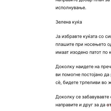
исполнување.
Зелена куќа
Ја избравте куќата со си
плашите при носењето од
имаат изодено патот по к
Доколку наидете на пречк
ви помогне постојано да 
сè, бидете трпеливи во 
Доколку се забавувавте 
направите и друг за да
о