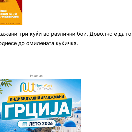
кажани три куќи во различни бои. Доволно е да го
 однесе до омилената куќичка.
Реклама