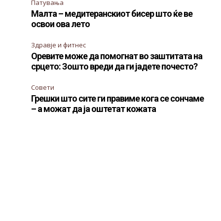
Патувања
Малта – медитеранскиот бисер што ќе ве
освои ова лето
Здравје и фитнес
Оревите може да помогнат во заштитата на
срцето: Зошто вреди да ги јадете почесто?
Совети
Грешки што сите ги правиме кога се сончаме
– а можат да ја оштетат кожата