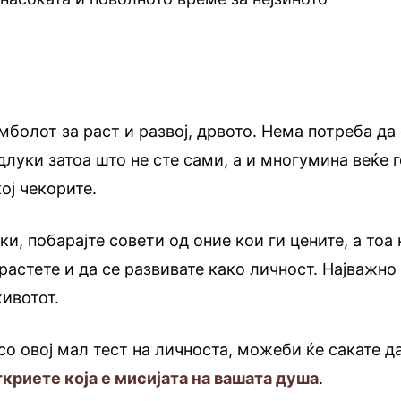
мболот за раст и развој, дрвото. Нема потреба да
луки затоа што не сте сами, а и многумина веќе г
ој чекорите.
и, побарајте совети од оние кои ги цените, а тоа 
растете и да се развивате како личност. Најважно
животот.
со овој мал тест на личноста, можеби ќе сакате д
ткриете која е мисијата на вашата душа
.