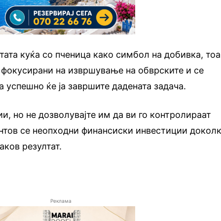
тата куќа со пченица како симбол на добивка, тоа
е фокусирани на извршување на обврските и се
а успешно ќе ја завршите дадената задача.
и, но не дозволувајте им да ви го контролираат
ентов се неопходни финансиски инвестиции докол
аков резултат.
Реклама