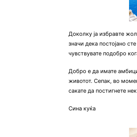
Доколку ја избравте жол
значи дека постојано ст
чувствувате подобро ког
Добро е да имате амбици
животот. Сепак, во мом
сакате да постигнете нек
Сина куќа