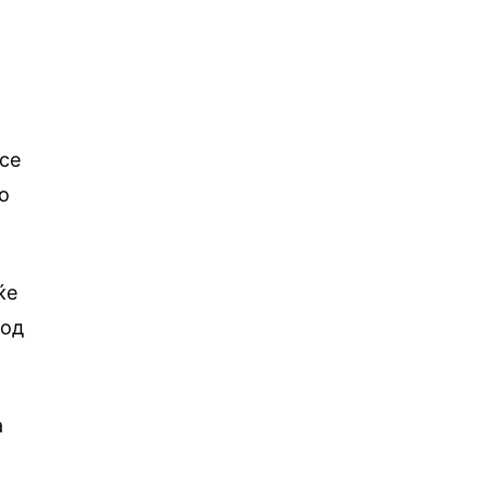
 се
о
ќе
 од
а