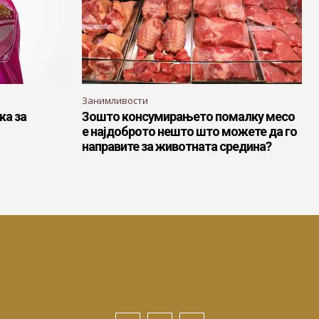
Занимливости
ка за
Зошто консумирањето помалку месо
е најдоброто нешто што можете да го
направите за животната средина?