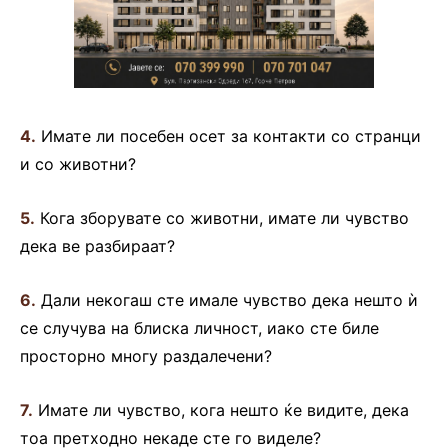
4.
Имате ли посебен осет за контакти со странци
и со животни?
5.
Кога зборувате со животни, имате ли чувство
дека ве разбираат?
6.
Дали некогаш сте имале чувство дека нешто ѝ
се случува на блиска личност, иако сте биле
просторно многу раздалечени?
7.
Имате ли чувство, кога нешто ќе видите, дека
тоа претходно некаде сте го виделе?