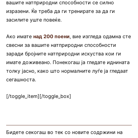
вашите натприродни способности се силно
изразени. Ќе треба да ги тренирате за да ги
засилите уште повеќе.
Ако имате
над 200 поени
, вие изгледа одамна сте
свесни за вашите натприродни способности
заради бројните натприродни искуства кои ги
имате доживеано. Понекогаш ја гледате иднината
толку јасно, како што нормалните луѓе ја гледаат
сегашноста.
[/toggle_item][/toggle_box]
Бидете секогаш во тек со новите содржини на