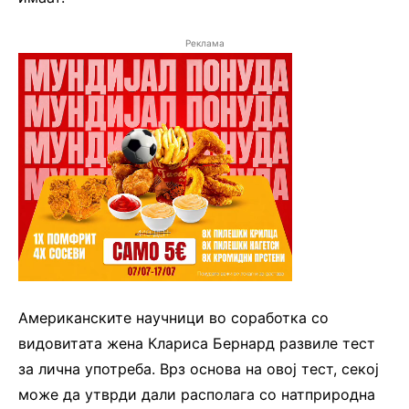
Реклама
Американските научници во соработка со
видовитата жена Клариса Бернард развиле тест
за лична употреба. Врз основа на овој тест, секој
може да утврди дали располага со натприродна