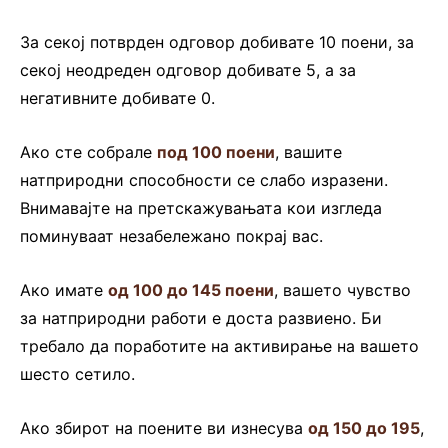
За секој потврден одговор добивате 10 поени, за
секој неодреден одговор добивате 5, а за
негативните добивате 0.
Ако сте собрале
под 100 поени
, вашите
натприродни способности се слабо изразени.
Внимавајте на претскажувањата кои изгледа
поминуваат незабележано покрај вас.
Ако имате
од 100 до 145 поени
, вашето чувство
за натприродни работи е доста развиено. Би
требало да поработите на активирање на вашето
шесто сетило.
Ако збирот на поените ви изнесува
од 150 до 195
,