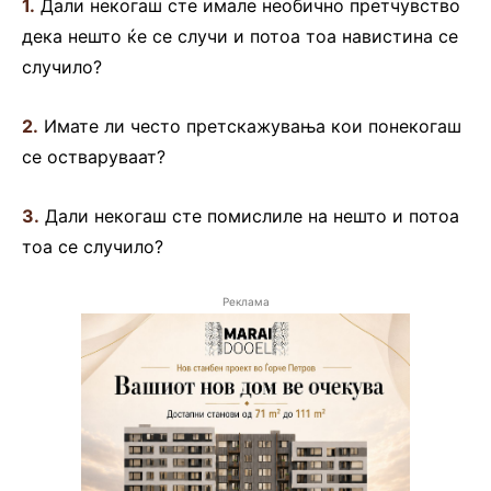
1.
Дали некогаш сте имале необично претчувство
дека нешто ќе се случи и потоа тоа навистина се
случило?
2.
Имате ли често претскажувања кои понекогаш
се остваруваат?
3.
Дали некогаш сте помислиле на нешто и потоа
тоа се случило?
Реклама