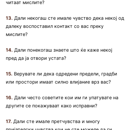
читаат мислите?
13.
Дали некогаш сте имале чувство дека некој од
далеку воспоставил контакт со вас преку
мислите?
14.
Дали понекогаш знаете што ќе каже некој
пред да ја отвори устата?
15.
Верувате ли дека одредени предели, градби
или простори имаат силно влијание врз вас?
16.
Дали често советите кои им ги упатувате на
другите се покажуваат како исправни?
17.
Дали сте имале претчувства и многу
пријателски чувства кои не сте можеле да ги