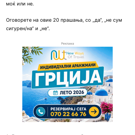
моќ или не.
Оговорете на овие 20 прашања, со „да“, „не сум
сигурен/на“ и „не“.
Реклама