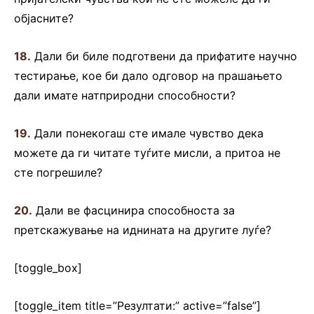
објасните?
18.
Дали би биле подготвени да прифатите научно
тестирање, кое би дало одговор на прашањето
дали имате натприродни способности?
19.
Дали понекогаш сте имале чувство дека
можете да ги читате туѓите мисли, а притоа не
сте погрешиле?
20.
Дали ве фасцинира способноста за
претскажување на иднината на другите луѓе?
[toggle_box]
[toggle_item title=”Резултати:” active=”false”]