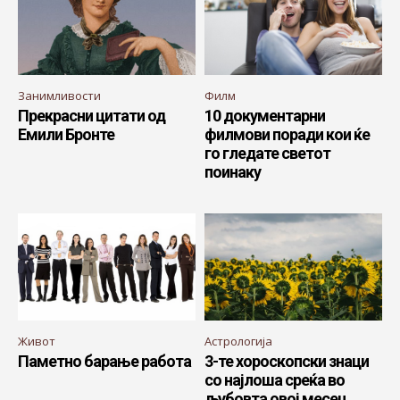
Занимливости
Филм
Прекрасни цитати од
10 документарни
Емили Бронте
филмови поради кои ќе
го гледате светот
поинаку
Живот
Астрологија
Паметно барање работа
3-те хороскопски знаци
со најлоша среќа во
љубовта овој месец