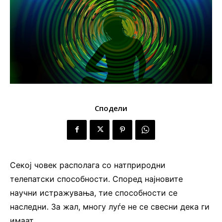
Сподели
Секој човек располага со натприродни
телепатски способности. Според најновите
научни истражувања, тие способности се
наследни. За жал, многу луѓе не се свесни дека ги
имаат.