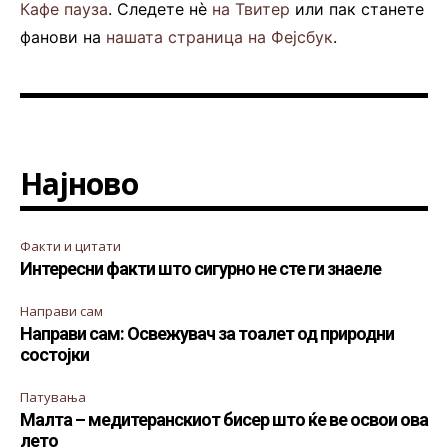
Кафе пауза
. Следете нè
на Твитер
или пак станете
фанови на
нашата страница на Фејсбук
.
Најново
Факти и цитати
Интересни факти што сигурно не сте ги знаеле
Направи сам
Направи сам: Освежувач за тоалет од природни
состојки
Патувања
Малта – медитеранскиот бисер што ќе ве освои ова
лето