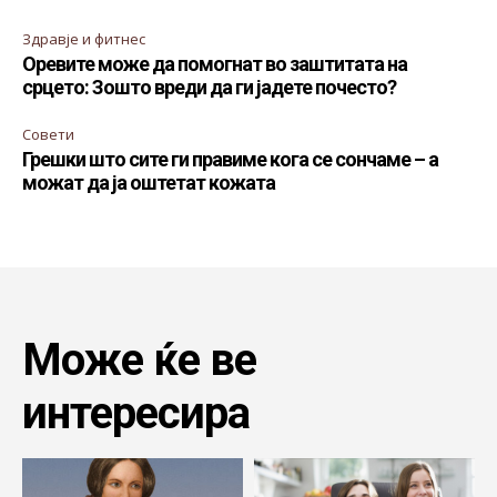
Здравје и фитнес
Оревите може да помогнат во заштитата на
срцето: Зошто вреди да ги јадете почесто?
Совети
Грешки што сите ги правиме кога се сончаме – а
можат да ја оштетат кожата
Може ќе ве
интересира