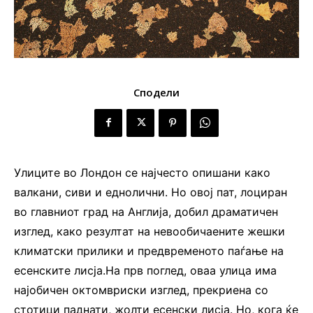
Сподели
Улиците во Лондон се најчесто опишани како
валкани, сиви и еднолични. Но овој пат, лоциран
во главниот град на Англија, добил драматичен
изглед, како резултат на невообичаените жешки
климатски прилики и предвременото паѓање на
есенските лисја.На прв поглед, оваа улица има
најобичен октомвриски изглед, прекриена со
стотици паднати, жолти есенски лисја. Но, кога ќе