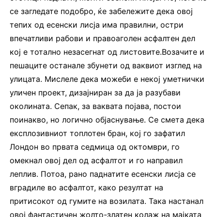
се загледате подобро, ќе забележите дека овој
тепих од есенски лисја има правилни, остри
впечатливи рабови и правоаголен асфалтен дел
кој е тотално незасегнат од листовите.Возачите и
пешаците останале збунети од ваквиот изглед на
улицата. Мислеле дека можеби е некој уметнички
уличен проект, дизајниран за да ја разубави
околината. Сепак, за ваквата појава, постои
поинакво, но логично објаснување. Се смета дека
експлозивниот топлотен бран, кој го зафатил
Лондон во првата седмица од октомври, го
омекнал овој дел од асфалтот и го направил
леплив. Потоа, рано паднатите есенски лисја се
вградиле во асфалтот, како резултат на
притисокот од гумите на возилата. Така настанал
овој фантастичен жолто-златен колаж на мајката