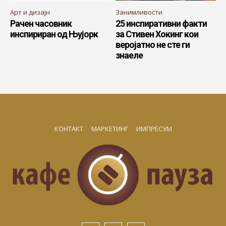
Арт и дизајн
Занимливости
Рачен часовник
25 инспиративни факти
инспириран од Њујорк
за Стивен Хокинг кои
веројатно не сте ги
знаеле
КОНТАКТ
МАРКЕТИНГ
ИМПРЕСУМ