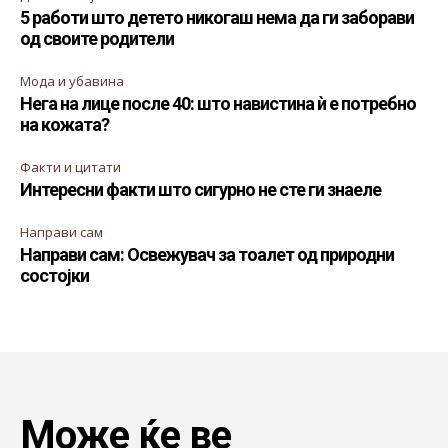
5 работи што детето никогаш нема да ги заборави
од своите родители
Мода и убавина
Нега на лице после 40: што навистина ѝ е потребно
на кожата?
Факти и цитати
Интересни факти што сигурно не сте ги знаеле
Направи сам
Направи сам: Освежувач за тоалет од природни
состојки
Може ќе ве