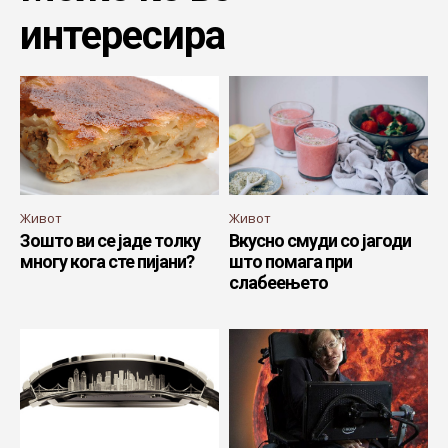
интересира
Живот
Живот
Зошто ви се јаде толку
Вкусно смуди со јагоди
многу кога сте пијани?
што помага при
слабеењето