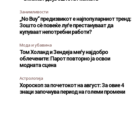
Занимливости
„No Buy“ предизвикот е најпопуларниот тренд:
Зошто сè повеќе луѓе престануваат да
купуваат непотребни работи?
Мода и убавина
Том Холанд и Зендеја меѓу најдобро
облечените: Парот повторно ја освои
модната сцена
Астрологија
Хороскоп за почетокот на август: За овие 4
знаци започнува период на големи промени