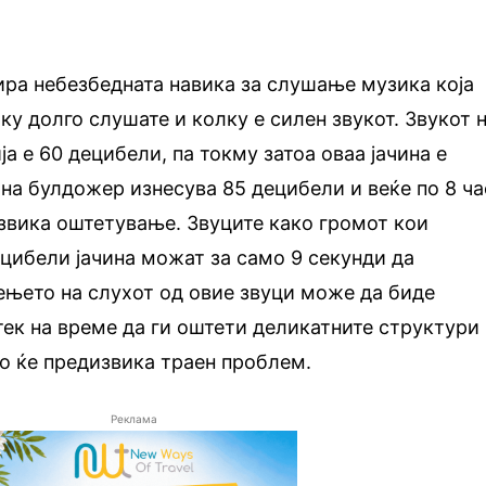
ира небезбедната навика за слушање музика која
ку долго слушате и колку е силен звукот. Звукот 
а е 60 децибели, па токму затоа оваа јачина е
 на булдожер изнесува 85 децибели и веќе по 8 ча
вика оштетување. Звуците како громот кои
ецибели јачина можат за само 9 секунди да
ењето на слухот од овие звуци може да биде
тек на време да ги оштети деликатните структури
о ќе предизвика траен проблем.
Реклама