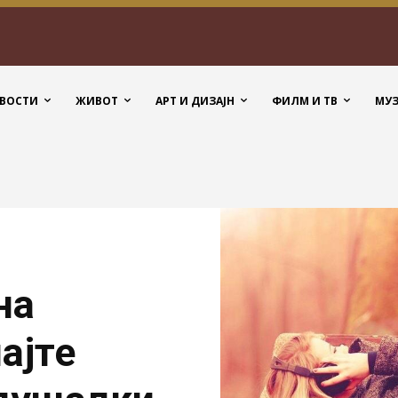
ВОСТИ
ЖИВОТ
АРТ И ДИЗАЈН
ФИЛМ И ТВ
МУ
на
ајте