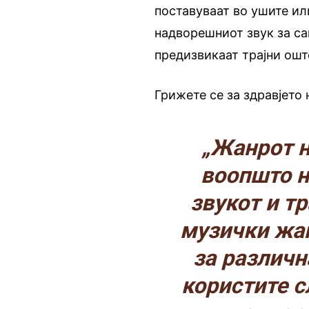
поставуваат во ушите ил
надворешниот звук за с
предизвикаат трајни ошт
Грижете се за здравјето
„Жанрот н
воопшто н
звукот и т
музички жа
за различн
користите с