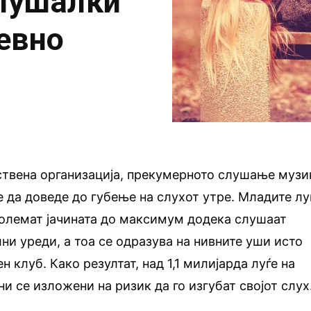
слушалки
евно
ствена организација, прекумерното слушање музи
 да доведе до губење на слухот утре. Младите лу
зголемат јачината до максимум додека слушаат
ни уреди, а тоа се одразува на нивните уши исто
н клуб. Како резултат, над 1,1 милијарда луѓе на
ни се изложени на ризик да го изгубат својот слух