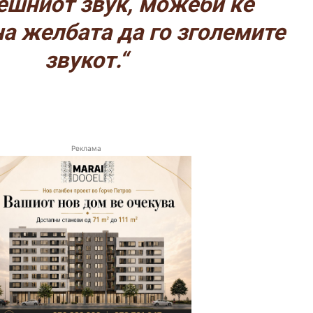
ешниот звук, можеби ќе
на желбата да го зголемите
звукот.“
Реклама