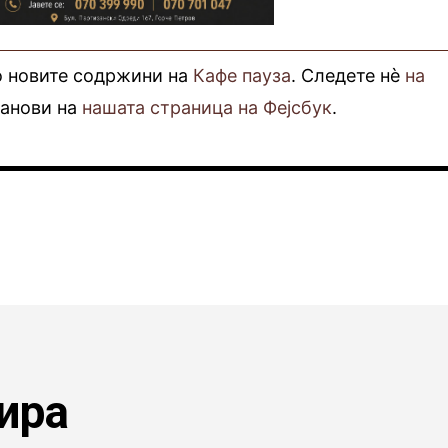
о новите содржини на
Кафе пауза
. Следете нè
на
фанови на
нашата страница на Фејсбук
.
ира