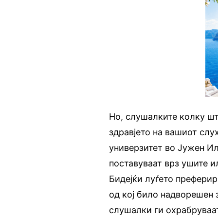
Но, слушалките колку шт
здравјето на вашиот слу
универзитет во Јужен Ил
поставуваат врз ушите и
Бидејќи луѓето преферир
од кој било надворешен з
слушалки ги охрабруваат