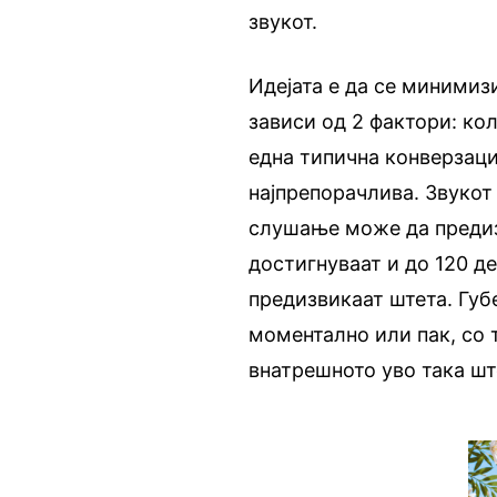
звукот.
Идејата е да се минимиз
зависи од 2 фактори: кол
една типична конверзациј
најпрепорачлива. Звукот
слушање може да предиз
достигнуваат и до 120 д
предизвикаат штета. Губ
моментално или пак, со 
внатрешното уво така шт