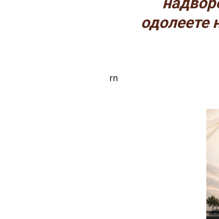
надвор
одолеете 
rn