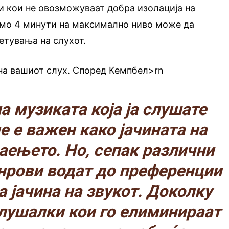
и кои не овозможуваат добра изолација на
амо 4 минути на максимално ниво може да
етувања на слухот.
 на вашиот слух. Според Кемпбел>rn
а музиката која ја слушате
е е важен како јачината на
раењето. Но, сепак различни
нрови водат до преференции
а јачина на звукот. Доколку
лушалки кои го елиминираат