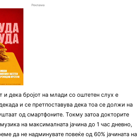
Реклама
 и дека бројот на млади со оштетен слух е
декада и се претпоставува дека тоа се должи на
пуштаат од смартфоните. Токму затоа докторите
узика на максималната јачина до 1 час дневно,
реме да не надминувате повеќе од 60% јачината на