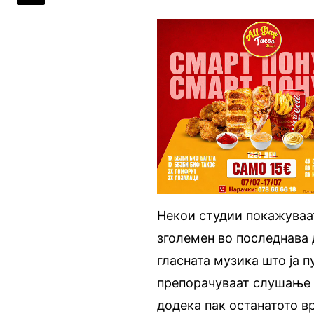
Некои студии покажуваат
зголемен во последнава 
гласната музика што ја 
препорачуваат слушање м
додека пак останатото в