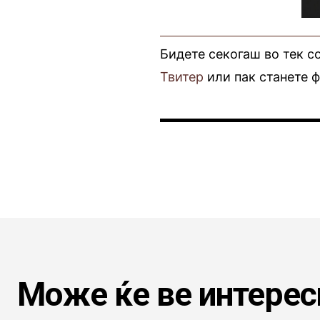
Бидете секогаш во тек с
Твитер
или пак станете 
Може ќе ве интерес