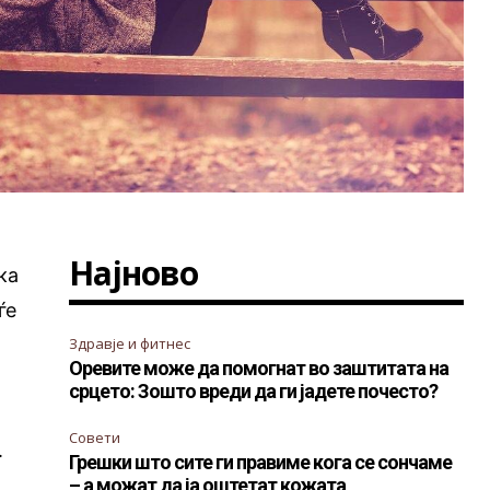
Најново
ка
ѓе
Здравје и фитнес
Оревите може да помогнат во заштитата на
срцето: Зошто вреди да ги јадете почесто?
Совети
.
Грешки што сите ги правиме кога се сончаме
– а можат да ја оштетат кожата