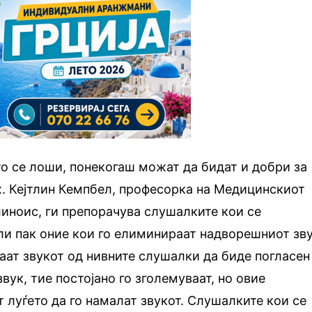
о се лоши, понекогаш можат да бидат и добри за
х. Кејтлин Кемпбел, професорка на Медицинскиот
иноис, ги препорачува слушалките кои се
ли пак оние кои го елиминираат надворешниот зву
аат звукот од нивните слушалки да биде погласен
вук, тие постојано го зголемуваат, но овие
 луѓето да го намалат звукот. Слушалките кои се