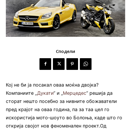
Сподели
Кој не би ја посакал оваа моќна двојка?
Компаниите „
Дукати
“ и „
Мерцедес
“ решија да
сторат нешто посебно за нивните обожаватели
пред крајот на оваа година, па за таа цел го
искористија мото-шоуто во Болоња, каде што го
открија својот нов феноменален проект.Од