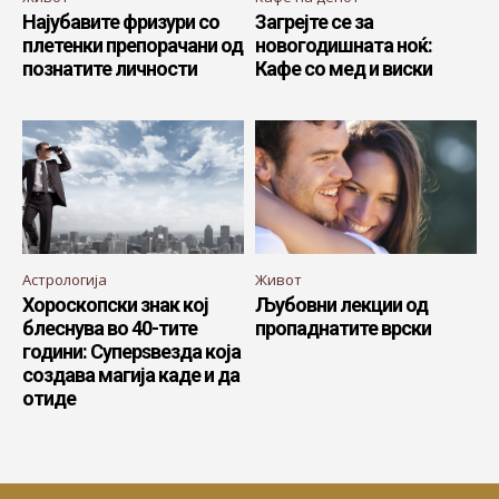
Најубавите фризури со
Загрејте се за
плетенки препорачани од
новогодишната ноќ:
познатите личности
Кафе со мед и виски
Астрологија
Живот
Хороскопски знак кој
Љубовни лекции од
блеснува во 40-тите
пропаднатите врски
години: Суперѕвезда која
создава магија каде и да
отиде