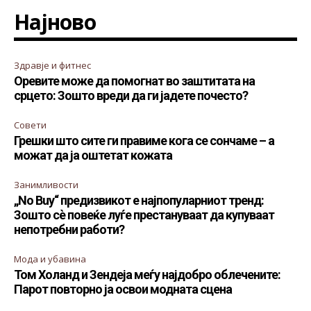
Најново
Здравје и фитнес
Оревите може да помогнат во заштитата на
срцето: Зошто вреди да ги јадете почесто?
Совети
Грешки што сите ги правиме кога се сончаме – а
можат да ја оштетат кожата
Занимливости
„No Buy“ предизвикот е најпопуларниот тренд:
Зошто сè повеќе луѓе престануваат да купуваат
непотребни работи?
Мода и убавина
Том Холанд и Зендеја меѓу најдобро облечените:
Парот повторно ја освои модната сцена