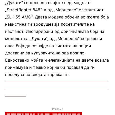
„Дукати“ го донесоа својот ѕвер, моделот
„Streetfighter 848“, а од „Мерцедес“ елегантниот
„SLK 55 AMG“. Двата модела обоени во жолта боја
навистина ги воодушевија посетителите на
настанот. Инспирирани од оригиналната боја на
моделот на „Дукати“, од „Мерцедес“ се решени
оваа боја да се најде на листата на опции
достапни за купувачите на ова возило.
Едноставно моќта и елеганцијата на двете возила
примамува и тешко кој не би посакал да ги
поседува во својата гаража. rn
—————————————————————————
—————————————————————————
—————
Реклама