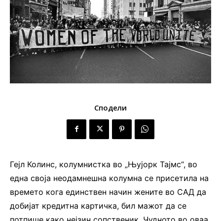
Сподели
Гејл Колинс, колумнистка во „Њујорк Тајмс“, во
една своја неодамнешна колумна се присетила на
времето кога единствен начин жените во САД да
добијат кредитна картичка, бил мажот да се
потпише како нејзин сопственик. Чудното во оваа