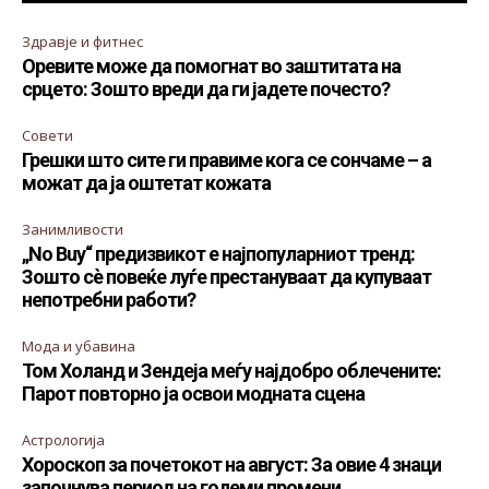
Здравје и фитнес
Оревите може да помогнат во заштитата на
срцето: Зошто вреди да ги јадете почесто?
Совети
Грешки што сите ги правиме кога се сончаме – а
можат да ја оштетат кожата
Занимливости
„No Buy“ предизвикот е најпопуларниот тренд:
Зошто сè повеќе луѓе престануваат да купуваат
непотребни работи?
Мода и убавина
Том Холанд и Зендеја меѓу најдобро облечените:
Парот повторно ја освои модната сцена
Астрологија
Хороскоп за почетокот на август: За овие 4 знаци
започнува период на големи промени