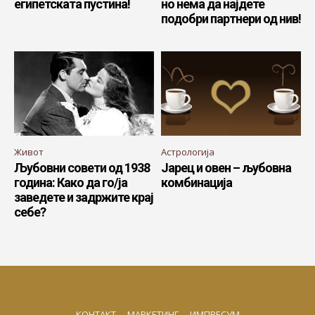
египетската пустина!
но нема да најдете
подобри партнери од нив!
Живот
Астрологија
Љубовни совети од 1938
Јарец и овен – љубовна
година: Како да го/ја
комбинација
заведете и задржите крај
себе?
КОНТАКТ
МАРКЕТИНГ
ИМПРЕСУМ