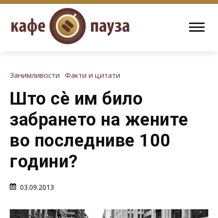
Занимливости
Факти и цитати
Што сè им било
забрането на жените
во последниве 100
години?
03.09.2013