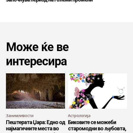
Може ќе ве
интересира
Занимливости
Астрологија
Пештерата Џара: Едно од
Биковите се можеби
најмагичните места во
старомодни во љубовта,