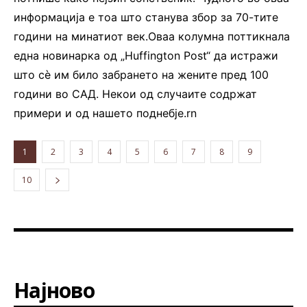
информација е тоа што станува збор за 70-тите
години на минатиот век.Оваа колумна поттикнала
една новинарка од „Huffington Post“ да истражи
што сè им било забрането на жените пред 100
години во САД. Некои од случаите содржат
примери и од нашето поднебје.rn
1
2
3
4
5
6
7
8
9
10
Најново