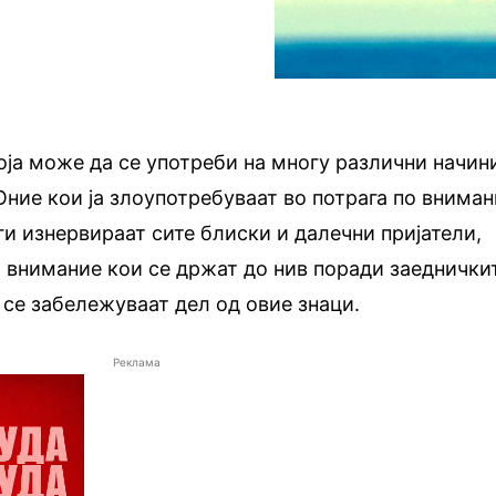
која може да се употреби на многу различни начин
 Оние кои ја злоупотребуваат во потрага по внима
 ги изнервираат сите блиски и далечни пријатели,
о внимание кои се држат до нив поради заеднички
в се забележуваат дел од овие знаци.
Реклама