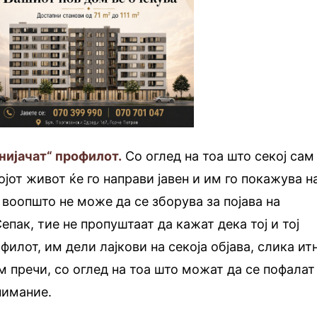
нијачат“ профилот.
Со оглед на тоа што секој сам
јот живот ќе го направи јавен и им го покажува н
 воопшто не може да се зборува за појава на
епак, тие не пропуштаат да кажат дека тој и тој
филот, им дели лајкови на секоја објава, слика итн
м пречи, со оглед на тоа што можат да се пофалат
нимание.