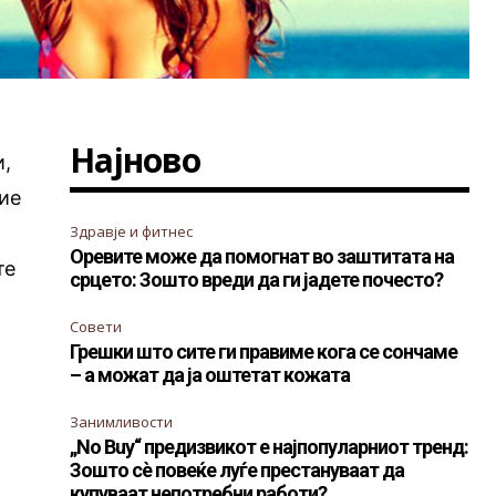
Најново
и,
ние
Здравје и фитнес
Оревите може да помогнат во заштитата на
те
срцето: Зошто вреди да ги јадете почесто?
Совети
Грешки што сите ги правиме кога се сончаме
– а можат да ја оштетат кожата
Занимливости
„No Buy“ предизвикот е најпопуларниот тренд:
Зошто сè повеќе луѓе престануваат да
купуваат непотребни работи?