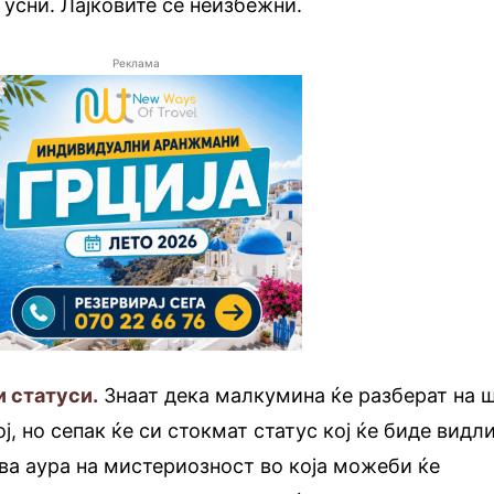
 усни. Лајковите се неизбежни.
Реклама
и статуси.
Знаат дека малкумина ќе разберат на 
, но сепак ќе си стокмат статус кој ќе биде видл
ава аура на мистериозност во која можеби ќе