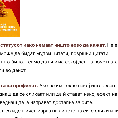
 статусот иако немаат ништо ново да кажат.
Не е
а може да бидат мудри цитати, површни цитати,
 што било… само да ги има секој ден на почетната
и во денот.
та на профилот.
Ако не им текне некој интересен
днаш да се сликаат или да ѝ стават некој ефект на
веднаш да ја направат достапна за сите.
ат со идентичен израз на лицето на сите слики ил