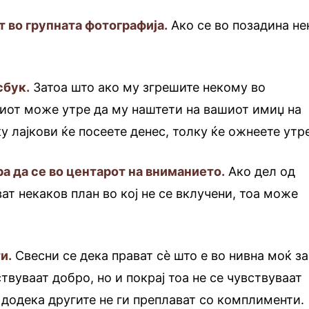
т во групната фотографија.
Ако се во позадина не
сбук.
Затоа што ако му згрешите некому во
тиот може утре да му наштети на вашиот имиџ на
у лајкови ќе посеете денес, толку ќе ожнеете утр
а да се во центарот на вниманието.
Ако дел од
ат некаков план во кој не се вклучени, тоа може
и.
Свесни се дека прават сè што е во нивна моќ за
ствуваат добро, но и покрај тоа не се чувствуваат
 додека другите не ги преплават со комплименти.