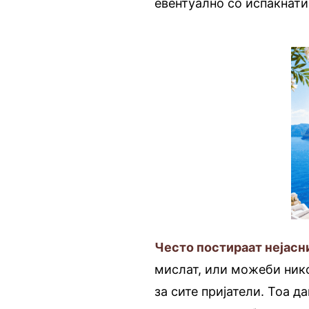
евентуално со испакнати
Често постираат нејасн
мислат, или можеби никој
за сите пријатели. Тоа д