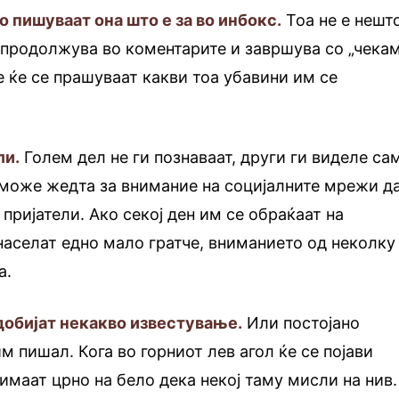
о пишуваат она што е за во инбокс.
Тоа не е нешт
 продолжува во коментарите и завршува со „чека
е ќе се прашуваат какви тоа убавини им се
ли.
Голем дел не ги познаваат, други ги виделе са
 може жедта за внимание на социјалните мрежи д
пријатели. Ако секој ден им се обраќаат на
населат едно мало гратче, вниманието од неколку
а.
 добијат некакво известување.
Или постојано
м пишал. Кога во горниот лев агол ќе се појави
 имаат црно на бело дека некој таму мисли на нив.