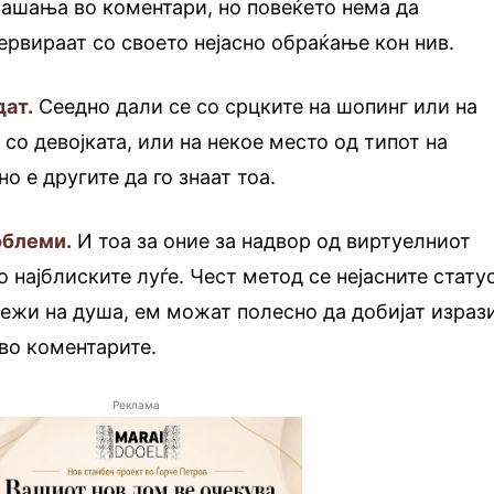
рашања во коментари, но повеќето нема да
нервираат со своето нејасно обраќање кон нив.
дат.
Сеедно дали се со срцките на шопинг или на
со девојката, или на некое место од типот на
о е другите да го знаат тоа.
облеми.
И тоа за оние за надвор од виртуелниот
со најблиските луѓе. Чест метод се нејасните стату
ежи на душа, ем можат полесно да добијат израз
 во коментарите.
Реклама