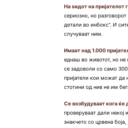
На ѕидот на пријателот г
сериозно, но разговорот
детали во инбокс“. И сит
случуваат ним.
Имаат над 1.000 пријате
еднаш во животот, но не
се задоволи со само 300 
пријатели кои можат да 
стотини од нив не им бег
Се возбудуваат кога ќе
проверуваат дали некој и
знакчето со црвена боја,