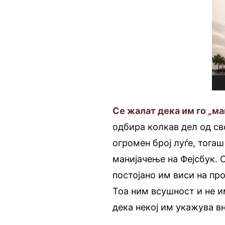
Се жалат дека им го „ма
одбира колкав дел од сво
огромен број луѓе, тогаш
манијачење на Фејсбук. С
постојано им виси на про
Тоа ним всушност и не и
дека некој им укажува в