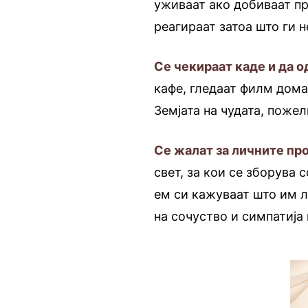
уживаат ако добиваат п
реагираат затоа што ги 
Се чекираат каде и да о
кафе, гледаат филм дома 
Земјата на чудата, пожелн
Се жалат за личните пр
свет, за кои се зборува 
ем си кажуваат што им л
на сочуство и симпатија