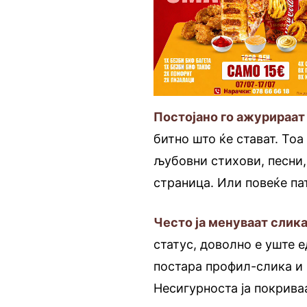
Постојано го ажурираат
битно што ќе стават. То
љубовни стихови, песни,
страница. Или повеќе пат
Често ја менуваат слика
статус, доволно е уште е
постара профил-слика и 
Несигурноста ја покрива