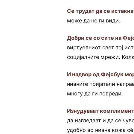
Се трудат да се истакна
може да не ги види.
Добри се со сите на Феј
виртуелниот свет тој ис
социјалните мрежи. Колк
И надвор од Фејсбук мор
нивните пријатели направ
многу да ги повреди.
Изнудуваат комплимент
да изгледаат и да се чув
удобно во нивна кожа сè