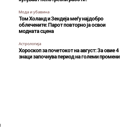
Мода и убавина
Том Холанд и Зендеја меѓу најдобро
облечените: Парот повторно ја освои
модната сцена
Астрологија
Хороскоп за почетокот на август: За овие 4
знаци започнува период на големи промени
и