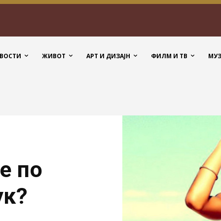
ВОСТИ
ЖИВОТ
АРТ И ДИЗАЈН
ФИЛМ И ТВ
МУ
е по
ук?