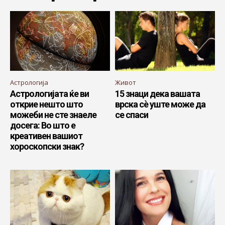
Астрологија
Живот
Астрологијата ќе ви
15 знаци дека вашата
открие нешто што
врска сè уште може да
можеби не сте знаеле
се спаси
досега: Во што е
креативен вашиот
хороскопски знак?