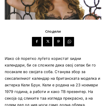
Сподели
Иако сè поретко луѓето користат ѕидни
календари, би се сложиле дека овој сепак би го
посакале во својата соба. Станува збор за
сексапилниот календар на британската моделка и
актерка Кели Брук. Кели е родена на 23 ноември
1979 година, а работи и како ТВ презентер. На
секоја од сликите таа изгледа прекрасно, а на
голем дел од нив носи само долна облека.