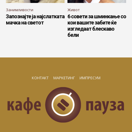
Занимливости
Живот
Запознајте ја најслатката
6 совети за шминкање со
мачка на светот
кои вашите забите ќе
изгледаат блескаво
бели
КОНТАКТ
МАРКЕТИНГ
ИМПРЕСУМ