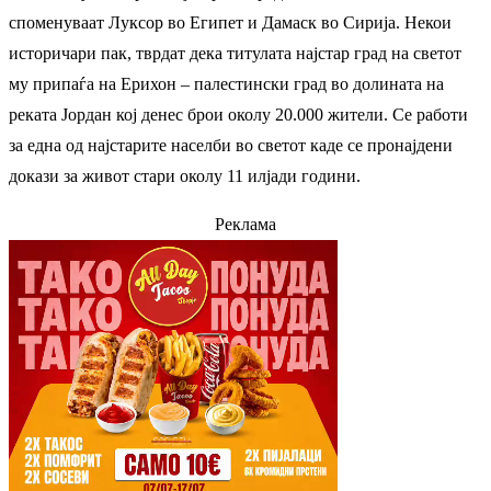
споменуваат Луксор во Египет и Дамаск во Сирија. Некои
историчари пак, тврдат дека титулата најстар град на светот
му припаѓа на Ерихон – палестински град во долината на
реката Јордан кој денес брои околу 20.000 жители. Се работи
за една од најстарите населби во светот каде се пронајдени
докази за живот стари околу 11 илјади години.
Реклама