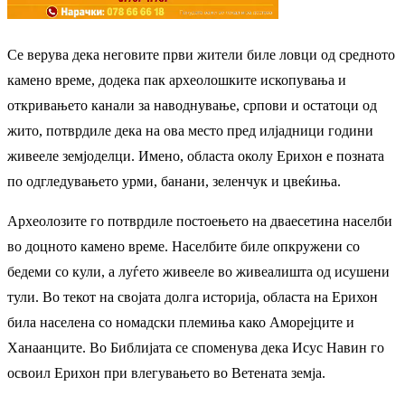
Се верува дека неговите први жители биле ловци од средното
камено време, додека пак археолошките ископувања и
откривањето канали за наводнување, српови и остатоци од
жито, потврдиле дека на ова место пред илјадници години
живееле земјоделци. Имено, областа околу Ерихон е позната
по одгледувањето урми, банани, зеленчук и цвеќиња.
Археолозите го потврдиле постоењето на дваесетина населби
во доцното камено време. Населбите биле опкружени со
бедеми со кули, а луѓето живееле во живеалишта од исушени
тули. Во текот на својата долга историја, областа на Ерихон
била населена со номадски племиња како Аморејците и
Ханаанците. Во Библијата се споменува дека Исус Навин го
освоил Ерихон при влегувањето во Ветената земја.