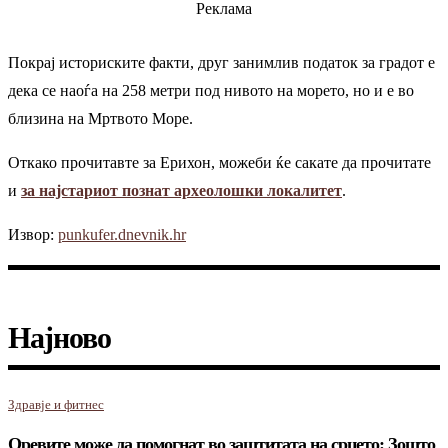
Реклама
Покрај историските факти, друг занимлив податок за градот е
дека се наоѓа на 258 метри под нивото на морето, но и е во
близина на Мртвото Море.
Откако прочитавте за Ерихон, можеби ќе сакате да прочитате
и
за најстариот познат археолошки локалитет
.
Извор:
punkufer.dnevnik.hr
Најново
Здравје и фитнес
Оревите може да помогнат во заштитата на срцето: Зошто