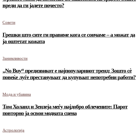
вреди да ги јадете почесто?
Совети
Грешки што сите ги правиме кога се сончаме – а можат да
ја оштетат кожата
Занимливости
„No Buy“ предизвикот е најпопуларниот тренд: Зошто сè
повеќе луѓе престануваат да купуваат непотребни работи?
Мода и убавина
Том Холанд и Зендеја меѓу најдобро облечените: Парот
повторно ја освои модната сцена
Астрологија