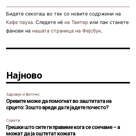
Бидете секогаш во тек со новите содржини на
Кафе пауза
. Следете нè
на Твитер
или пак станете
фанови на
нашата страница на Фејсбук
.
Најново
Здравје и фитнес
Оревите може да помогнат во заштитата на
срцето: Зошто вреди да ги јадете почесто?
Совети
Грешки што сите ги правиме кога се сончаме – а
можат да ја оштетат кожата