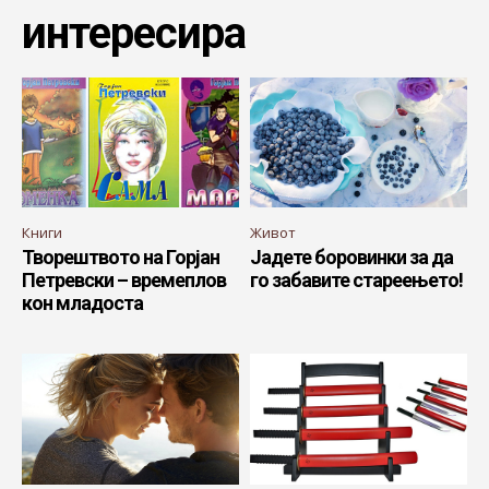
интересира
Книги
Живот
Творештвото на Горјан
Јадете боровинки за да
Петревски – времеплов
го забавите стареењето!
кон младоста