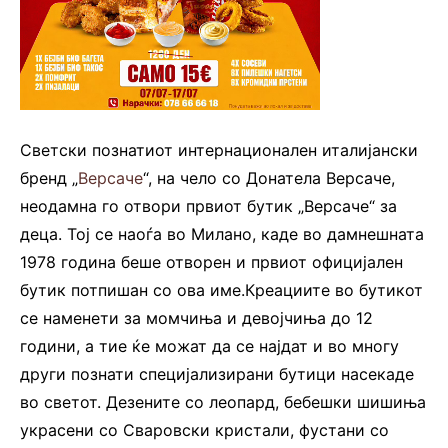
Светски познатиот интернационален италијански
бренд „
Версаче
“, на чело со Донатела Версаче,
неодамна го отвори првиот бутик „Версаче“ за
деца. Тој се наоѓа во Милано, каде во дамнешната
1978 година беше отворен и првиот официјален
бутик потпишан со ова име.Креациите во бутикот
се наменети за момчиња и девојчиња до 12
години, а тие ќе можат да се најдат и во многу
други познати специјализирани бутици насекаде
во светот. Дезените со леопард, бебешки шишиња
украсени со Сваровски кристали, фустани со