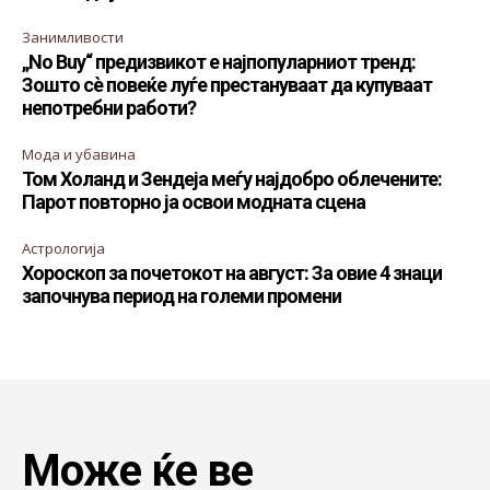
Занимливости
„No Buy“ предизвикот е најпопуларниот тренд:
Зошто сè повеќе луѓе престануваат да купуваат
непотребни работи?
Мода и убавина
Том Холанд и Зендеја меѓу најдобро облечените:
Парот повторно ја освои модната сцена
Астрологија
Хороскоп за почетокот на август: За овие 4 знаци
започнува период на големи промени
Може ќе ве