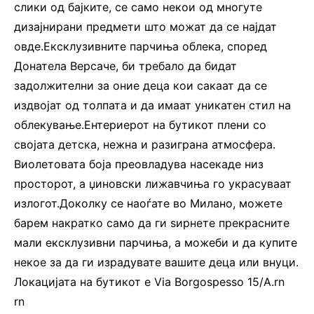
слики од бајките, се само некои од многуте
дизајнирани предмети што можат да се најдат
овде.Ексклузивните парчиња облека, според
Донатела Версаче, би требало да бидат
задолжителни за оние деца кои сакаат да се
издвојат од толпата и да имаат уникатен стил на
облекување.Ентериерот на бутикот плени со
својата детска, нежна и разиграна атмосфера.
Виолетовата боја преовладува насекаде низ
просторот, а џиновски лижавчиња го украсуваат
излогот.Доколку се наоѓате во Милано, можете
барем накратко само да ги ѕирнете прекрасните
мали ексклузивни парчиња, а можеби и да купите
некое за да ги израдувате вашите деца или внуци.
Локацијата на бутикот е Via Borgospesso 15/A.rn
rn