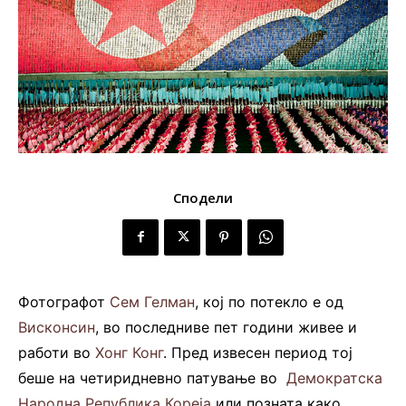
Сподели
Фотографот
Сем Гелман
, кој по потекло е од
Висконсин
, во последниве пет години живее и
работи во
Хонг Конг
. Пред извесен период тој
беше на четиридневно патување во
Демократска
Народна Република Кореја
или позната како