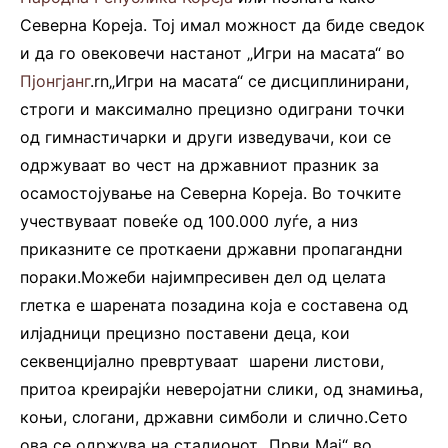
Северна Кореја. Тој имал можност да биде сведок
и да го овековечи настанот „Игри на масата“ во
Пјонгјанг
.rn„Игри на масата“ се дисциплинирани,
строги и максимално прецизно одиграни точки
од гимнастичарки и други изведувачи, кои се
одржуваат во чест на државниот празник за
осамостојување на Северна Кореја. Во точките
учествуваат повеќе од 100.000 луѓе, а низ
приказните се проткаени државни пропагандни
пораки.Можеби најимпресивен дел од целата
глетка е шарената позадина која е составена од
илјадници прецизно поставени деца, кои
секвенцијално превртуваат шарени листови,
притоа креирајќи неверојатни слики, од знамиња,
коњи, слогани, државни симболи и слично.Сето
ова се одржува на стадионот „Први Мај“ во