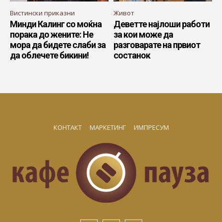
Вистински приказни
Живот
Минди Калинг со моќна
Деветте најлоши работи
порака до жените: Не
за кои може да
мора да бидете слаби за
разговарате на првиот
да облечете бикини!
состанок
КОНТАКТ
МАРКЕТИНГ
ИМПРЕСУМ