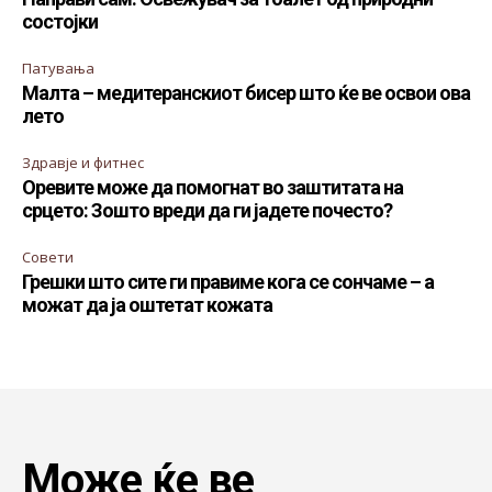
состојки
Патувања
Малта – медитеранскиот бисер што ќе ве освои ова
лето
Здравје и фитнес
Оревите може да помогнат во заштитата на
срцето: Зошто вреди да ги јадете почесто?
Совети
Грешки што сите ги правиме кога се сончаме – а
можат да ја оштетат кожата
Може ќе ве