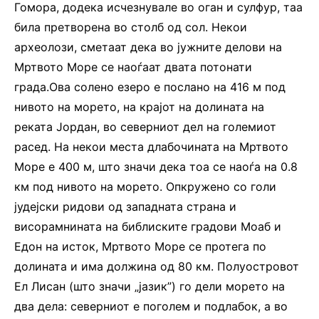
Гомора, додека исчезнувале во оган и сулфур, таа
била претворена во столб од сол. Некои
археолози, сметаат дека во јужните делови на
Мртвото Море се наоѓаат двата потонати
града.Ова солено езеро е послано на 416 м под
нивото на морето, на крајот на долината на
реката Јордан, во северниот дел на големиот
расед. На некои места длабочината на Мртвото
Море е 400 м, што значи дека тоа се наоѓа на 0.8
км под нивото на морето. Опкружено со голи
јудејски ридови од западната страна и
висорамнината на библиските градови Моаб и
Едон на исток, Мртвото Море се протега по
долината и има должина од 80 км. Полуостровот
Ел Лисан (што значи „јазик”) го дели морето на
два дела: северниот е поголем и подлабок, а во