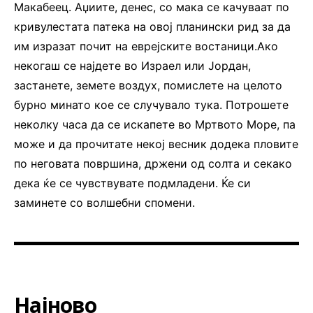
Макабеец. Аџиите, денес, со мака се качуваат по
кривулестата патека на овој планински рид за да
им изразат почит на еврејските востаници.Ако
некогаш се најдете во Израел или Јордан,
застанете, земете воздух, помислете на целото
бурно минато кое се случувало тука. Потрошете
неколку часа да се искапете во Мртвото Море, па
може и да прочитате некој весник додека пловите
по неговата површина, држени од солта и секако
дека ќе се чувствувате подмладени. Ќе си
заминете со волшебни спомени.
Најново