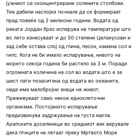
јужниот се сконцентрирани солените столбови.
Тие дебели наслојки почнале да се формираат
пред повеќе од 2 милиони години. Водата од
реката Јордан брзо испарува на температури што
во лето изнесуваат и до 50 степени Целзиусови и
зад себе остава слој од глина, песок, камена сол и
гипс. Кога не би имало испарување, нивото на
морето секоја година би растело за 3 м. Поради
огромната количина на сол во водата што е за
шест пати позаситена од водата во океаните,
овде има малобројни знаци на живот.
Преживуваат само некои едноклеточни
организми. Постојаното испарување
предизвикува задржување на густа магла.
Арапските доселеници во средниот век верувале
дека птиците не летаат преку Мртвото Море