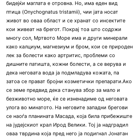
бидејќи маглата е отровна. Но, има еден вид
птица (Onychognatus tristamii), чии јата носат
живот во оваа област и се хранат со инсектите
кои живеат на брегот. Покрај тоа што содржи
многу сол, Мртвото Море има и други минерали
како калциум, магнезиум и бром, кои се природен
лек за болести како артритис, проблеми со
дишните патишта, кожни болести, а се верува и
дека неговата вода ја подмладува кожата, па
затоа се прават бројни козметички препарати.Ако
се земе предвид дека станува збор за мало и
безживотно море, ќе се изненадиме од неговата
улога во минатото. На неговите западни брегови
се наоѓа планината Масада, која била прибежиште
на јудејскиот крал Ирод Велики. Тој ја надградил
оваа тврдина која пред него ја подигнал Јонатан