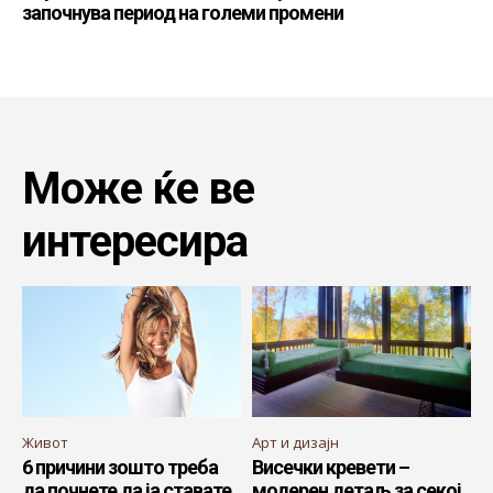
започнува период на големи промени
Може ќе ве
интересира
Живот
Арт и дизајн
6 причини зошто треба
Висечки кревети –
да почнете да ја ставате
модерен детаљ за секој