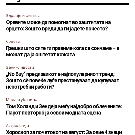
Здравје и фитнес
Оревите може да помогнат во заштитата на
срцето: Зошто вреди да ги јадете почесто?
Совети
Грешки што сите ги правиме кога се сончаме – а
можат да ја оштетат кожата
Занимливости
„No Buy“ предизвикот е најпопуларниот тренд:
Зошто сè повеќе луѓе престануваат да купуваат
непотребни работи?
Мода и убавина
Том Холанд и Зендеја меѓу најдобро облечените:
Парот повторно ја освои модната сцена
Астрологија
Хороскоп за почетокот на август: За овие 4 знаци