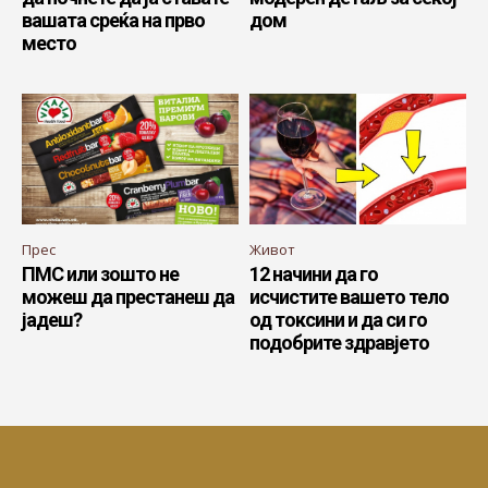
вашата среќа на прво
дом
место
Прес
Живот
ПМС или зошто не
12 начини да го
можеш да престанеш да
исчистите вашето тело
јадеш?
од токсини и да си го
подобрите здравјето