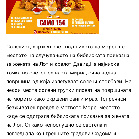
Солениот, спржен свет под нивото на морето е
местото на случувањето на библиската приказна
за жената на Лот и кралот Давид.На најниска
точка во светот се наоѓа мирна, сина водна
површина од која излегуваат солени столбови. На
некои места солени грутки пловат на површината
на морето како скршени санти мраз. Тој речиси
безживотен предел е Мртвото Море, местото
каде се одиграла библиската приказна за жената
на Лот. Откако непослушно се свртела и
погледнала кон грешните градови Содома и