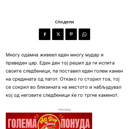
Сподели
Многу одамна живеел еден многу мудар и
праведен цар. Еден ден тој решил да ги испита
своите следбеници, па поставил еден голем камен
на средината од патот. Откако го сторил тоа, тој
се сокрил во близината на местото и набљудувал
кој од неговите следбеници ќе го тргне каменот.
Реклама