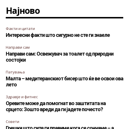
Најново
Факти и цитати
Интересни факти што сигурно не сте ги знаеле
Направи сам
Направи сам: Освежувач за тоалет од природни
состојки
Патувања
Малта – медитеранскиот бисер што ќе ве освои ова
лето
Здравје и фитнес
Оревите може да помогнат во заштитата на
срцето: Зошто вреди да ги јадете почесто?
Совети
Грешки што сите ги правиме кога се сончаме – а