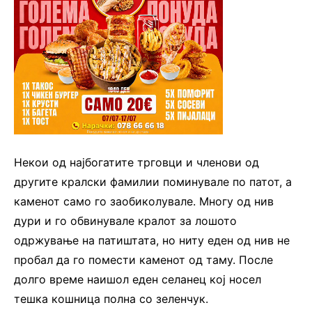
Некои од најбогатите трговци и членови од
другите кралски фамилии поминувале по патот, а
каменот само го заобиколувале. Многу од нив
дури и го обвинувале кралот за лошото
одржување на патиштата, но ниту еден од нив не
пробал да го помести каменот од таму. После
долго време наишол еден селанец кој носел
тешка кошница полна со зеленчук.