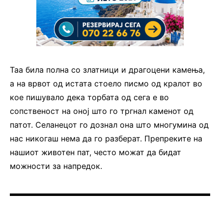
Таа била полна со златници и драгоцени камења,
а на врвот од истата стоело писмо од кралот во
кое пишувало дека торбата од сега е во
сопственост на оној што го тргнал каменот од
патот. Селанецот го дознал она што многумина од
нас никогаш нема да го разберат. Препреките на
нашиот животен пат, често можат да бидат
можности за напредок.