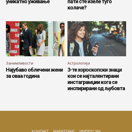
уникатно уживање
пати сте изеле туѓо
колаче?
Занимливости
Астрологија
Најубаво облечени жени
3-те хороскопски знаци
за оваа година
кои се најталентирани
инстаграмџии кога се
инспирирани од љубовта
КОНТАКТ
МАРКЕТИНГ
ИМПРЕСУМ