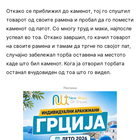
Откако се приближил до каменот, тој го спуштил
товарот од своите рамена и пробал да го помести
каменот од патот. Со многу труд и маки, најпосле
успеал во тоа. Откако завршил, го качил товарот
на своите рамена и тамам да тргне по својот пат,
случајно забележал торба оставена на местото
каде што бил каменот. Кога ја отворил торбата
останал вчудовиден од тоа што го видел.
Реклама