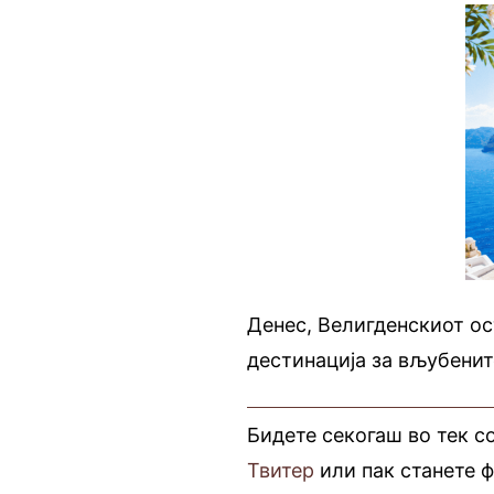
Денес, Велигденскиот ос
дестинација за вљубенит
Бидете секогаш во тек с
Твитер
или пак станете 