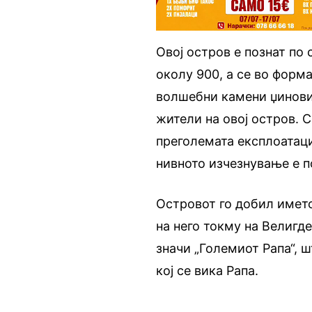
Овој остров е познат по 
околу 900, а се во форма
волшебни камени џинови
жители на овој остров. С
преголемата експлоатаци
нивното изчезнување е п
Островот го добил името
на него токму на Велигд
значи „Големиот Рапа“, 
кој се вика Рапа.