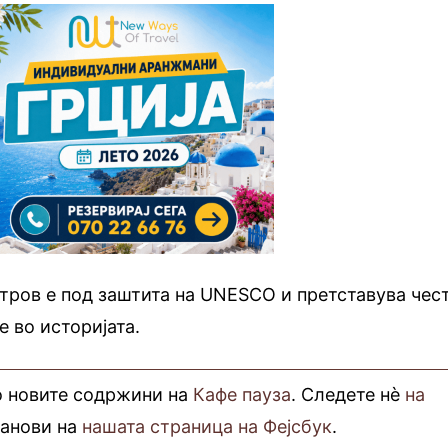
тров е под заштита на UNESCO и претставува чес
е во историјата.
о новите содржини на
Кафе пауза
. Следете нè
на
фанови на
нашата страница на Фејсбук
.