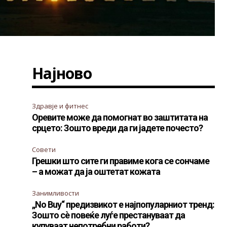
Најново
Здравје и фитнес
Оревите може да помогнат во заштитата на
срцето: Зошто вреди да ги јадете почесто?
Совети
Грешки што сите ги правиме кога се сончаме
– а можат да ја оштетат кожата
Занимливости
„No Buy“ предизвикот е најпопуларниот тренд:
Зошто сè повеќе луѓе престануваат да
купуваат непотребни работи?