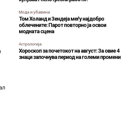
Мода и убавина
Том Холанд и Зендеја меѓу најдобро
облечените: Парот повторно ја освои
модната сцена
Астрологија
Хороскоп за почетокот на август: За овие 4
а
знаци започнува период на големи промени
ал