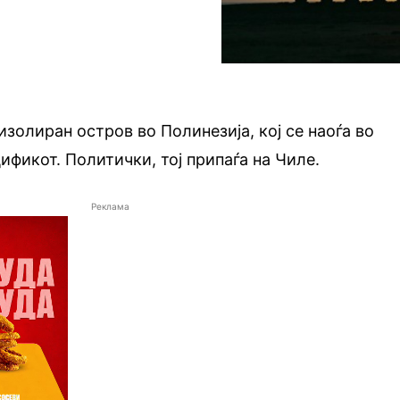
изолиран остров во Полинезија, кој се наоѓа во
ификот. Политички, тој припаѓа на Чиле.
Реклама