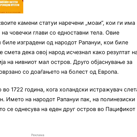
своите камени статуи наречени „моаи“, кои ги има
 на човечки глави со едноставни тела. Овие
 биле изградени од народот Рапануи, кои биле
е смета дека овој народ исчезнал како резултат н
ја на нивниот мал остров. Друго објаснување за
оврзано со доаѓањето на болест од Европа.
 во 1722 година, кога холандски истражувач слет
ен. Името на народот Рапануи пак, на полинезиски
што се однесува на еден друг остров во Пацификот
Реклама