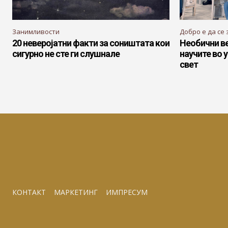
Занимливости
Добро е да се 
20 неверојатни факти за соништата кои
Необични в
сигурно не сте ги слушнале
научите во
свет
КОНТАКТ
МАРКЕТИНГ
ИМПРЕСУМ