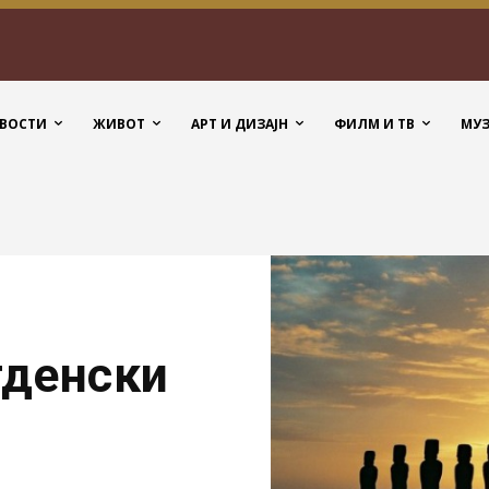
ВОСТИ
ЖИВОТ
АРТ И ДИЗАЈН
ФИЛМ И ТВ
МУ
гденски