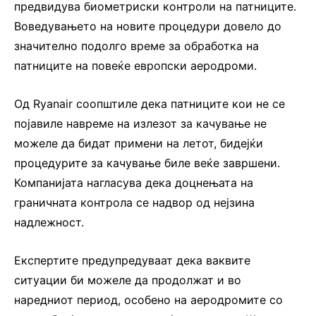
предвидува биометриски контроли на патниците.
Воведувањето на новите процедури довело до
значително подолго време за обработка на
патниците на повеќе европски аеродроми.
Од Ryanair соопштиле дека патниците кои не се
појавиле навреме на излезот за качување не
можеле да бидат примени на летот, бидејќи
процедурите за качување биле веќе завршени.
Компанијата нагласува дека доцнењата на
граничната контрола се надвор од нејзина
надлежност.
Експертите предупредуваат дека ваквите
ситуации би можеле да продолжат и во
наредниот период, особено на аеродромите со