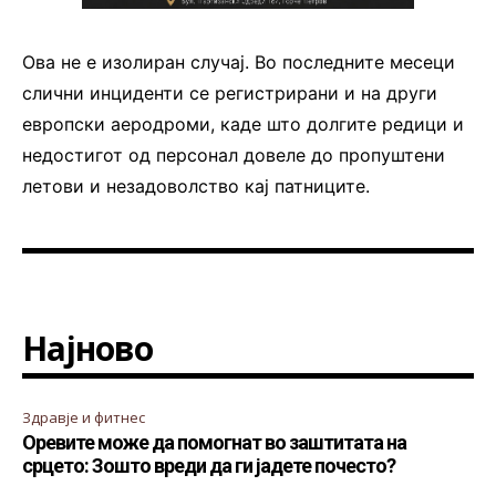
Ова не е изолиран случај. Во последните месеци
слични инциденти се регистрирани и на други
европски аеродроми, каде што долгите редици и
недостигот од персонал довеле до пропуштени
летови и незадоволство кај патниците.
Најново
Здравје и фитнес
Оревите може да помогнат во заштитата на
срцето: Зошто вреди да ги јадете почесто?