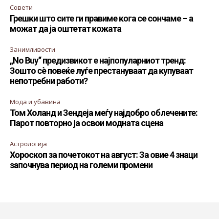
Совети
Грешки што сите ги правиме кога се сончаме – а
можат да ја оштетат кожата
Занимливости
„No Buy“ предизвикот е најпопуларниот тренд:
Зошто сè повеќе луѓе престануваат да купуваат
непотребни работи?
Мода и убавина
Том Холанд и Зендеја меѓу најдобро облечените:
Парот повторно ја освои модната сцена
Астрологија
Хороскоп за почетокот на август: За овие 4 знаци
започнува период на големи промени