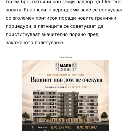
голем број патници кон земји надвор од Шенген-
зоната. Европските аеродроми веќе се соочуваат
со зголемен притисок поради новите гранични
процедури, а патниците се советуваат да
пристигнуваат значително порано пред
закажаното полетување.
Реклама