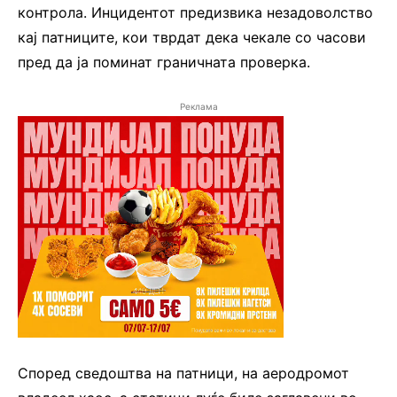
контрола. Инцидентот предизвика незадоволство
кај патниците, кои тврдат дека чекале со часови
пред да ја поминат граничната проверка.
Реклама
Според сведоштва на патници, на аеродромот