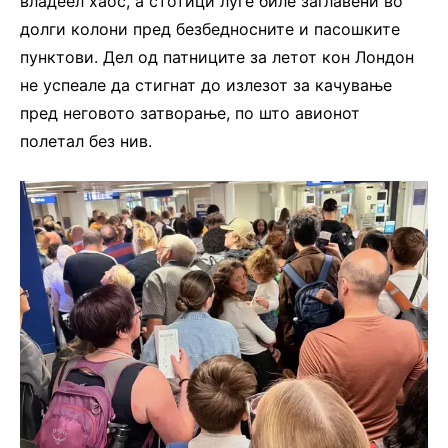
владеел хаос, а стотици луѓе биле заглавени во
долги колони пред безбедносните и пасошките
пунктови. Дел од патниците за летот кон Лондон
не успеале да стигнат до излезот за качување
пред неговото затворање, по што авионот
полетал без нив.