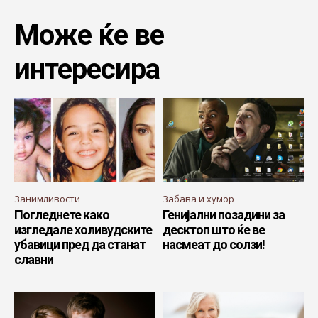
Може ќе ве
интересира
Занимливости
Забава и хумор
Погледнете како
Генијални позадини за
изгледале холивудските
десктоп што ќе ве
убавици пред да станат
насмеат до солзи!
славни