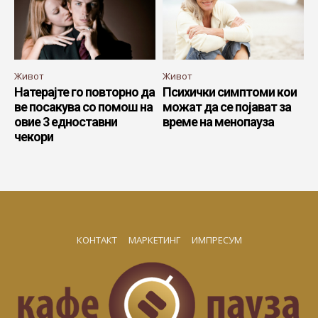
Живот
Живот
Натерајте го повторно да
Психички симптоми кои
ве посакува со помош на
можат да се појават за
овие 3 едноставни
време на менопауза
чекори
КОНТАКТ
МАРКЕТИНГ
ИМПРЕСУМ