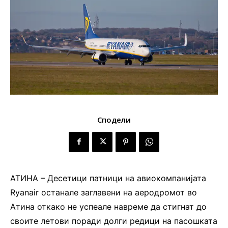
Сподели
АТИНА – Десетици патници на авиокомпанијата
Ryanair останале заглавени на аеродромот во
Атина откако не успеале навреме да стигнат до
своите летови поради долги редици на пасошката