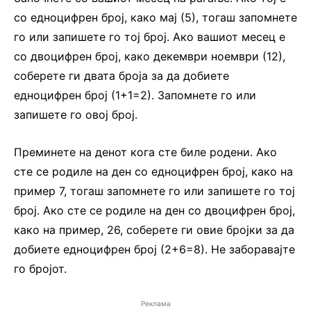
со едноцифрен број, како мај (5), тогаш запомнете
го или запишете го тој број. Ако вашиот месец е
со двоцифрен број, како декември ноември (12),
соберете ги двата броја за да добиете
едноцифрен број (1+1=2). Запомнете го или
запишете го овој број.
Преминете на денот кога сте биле родени. Ако
сте се родиле на ден со едноцифрен број, како на
пример 7, тогаш запомнете го или запишете го тој
број. Ако сте се родиле на ден со двоцифрен број,
како на пример, 26, соберете ги овие бројки за да
добиете едноцифрен број (2+6=8). Не заборавајте
го бројот.
Реклама