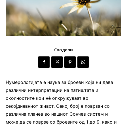
Сподели
Нумерологијата е наука за броеви која ни дава
различни интерпретации на патиштата и
околностите кои нè опкружуваат во
секојдневниот живот. Секој број е поврзан со
различна планеа во нашиот Сончев систем и
може да се поврзе со броевите од 1 до 9, како и