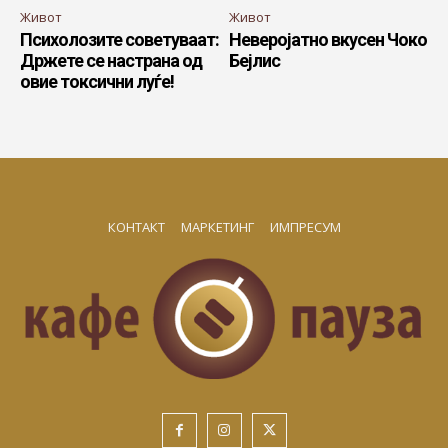
Живот
Живот
Психолозите советуваат:
Неверојатно вкусен Чоко
Држете се настрана од
Бејлис
овие токсични луѓе!
КОНТАКТ
МАРКЕТИНГ
ИМПРЕСУМ