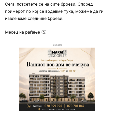
Сега, потсетете се на сите броеви. Според
примерот по кој се водевме тука, можеме да ги
извлечеме следниве броеви:
Месец на раѓање (5)
Реклама