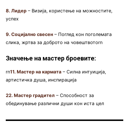
8. Лидер
– Визија, користење на можностите,
успех
9. Социјално свесен
– Поглед кон поголемата
слика, жртва за доброто на човештвотоrn
Значење на мастер броевите:
rn
11. Мастер на кармата
– Силна интуиција,
артистичка душа, инспирација
22. Мастер градител
– Способност за
обединување различни души кон иста цел