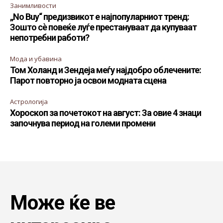
Занимливости
„No Buy“ предизвикот е најпопуларниот тренд:
Зошто сè повеќе луѓе престануваат да купуваат
непотребни работи?
Мода и убавина
Том Холанд и Зендеја меѓу најдобро облечените:
Парот повторно ја освои модната сцена
Астрологија
Хороскоп за почетокот на август: За овие 4 знаци
започнува период на големи промени
Може ќе ве