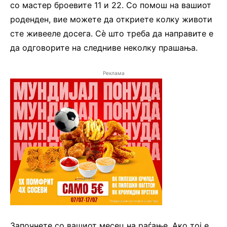
со мастер броевите 11 и 22. Со помош на вашиот
роденден, вие можете да откриете колку животи
сте живееле досега. Сè што треба да направите е
да одговорите на следниве неколку прашања.
Реклама
Започнете со вашиот месец на раѓање. Ако тој е