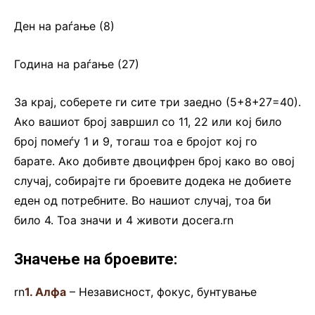
Ден на раѓање (8)
Година на раѓање (27)
За крај, соберете ги сите три заедно (5+8+27=40).
Ако вашиот број завршил со 11, 22 или кој било
број помеѓу 1 и 9, тогаш тоа е бројот кој го
барате. Ако добивте двоцифрен број како во овој
случај, собирајте ги броевите додека не добиете
еден од потребните. Во нашиот случај, тоа би
било 4. Тоа значи и 4 животи досега.rn
Значење на броевите:
rn
1. Алфа
– Независност, фокус, бунтување