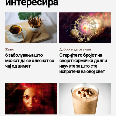
интересира
Живот
Добро е да се знае
6 заболувања што
Откријте го бројот на
можат да се олеснат со
својот кармички долг и
чај од цимет
научете за што сте
испратени на овој свет