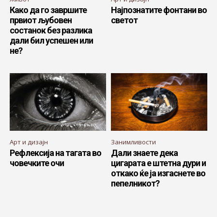
Како да го завршите
Најпознатите фонтани во
првиот љубовен
светот
состанок без разлика
дали бил успешен или
не?
Арт и дизајн
Занимливости
Рефлексија на тагата во
Дали знаете дека
човечките очи
цигарата е штетна дури и
откако ќе ја изгаснете во
пепелникот?