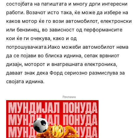
состојбата на патиштата и многу дрги интересни
работи. Возачот исто така, ќе може да избере на
каков мотор ќе го вози автомобилот, електронски
или бензинец, во зависност од перформансите
кои ќе ги очекува, како и од
потрошувачката.Иако можеби автомобилот нема
да се појави во блиска иднина, сепак врвниот
дизајн, моторот и внатрешната електроника,
даваат знак дека Форд сериозно размислува за
својата иднина.
Реклама