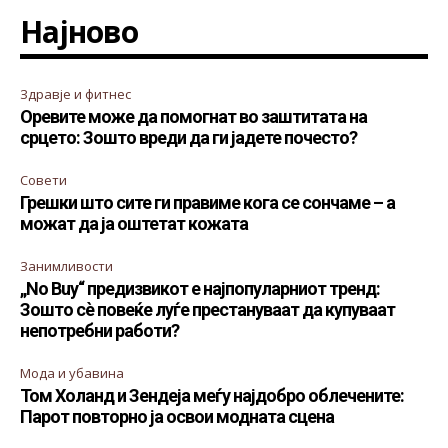
Најново
Здравје и фитнес
Оревите може да помогнат во заштитата на
срцето: Зошто вреди да ги јадете почесто?
Совети
Грешки што сите ги правиме кога се сончаме – а
можат да ја оштетат кожата
Занимливости
„No Buy“ предизвикот е најпопуларниот тренд:
Зошто сè повеќе луѓе престануваат да купуваат
непотребни работи?
Мода и убавина
Том Холанд и Зендеја меѓу најдобро облечените:
Парот повторно ја освои модната сцена