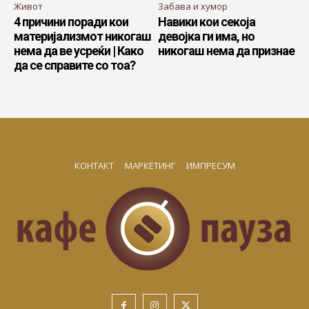
Живот
Забава и хумор
4 причини поради кои
Навики кои секоја
материјализмот никогаш
девојка ги има, но
нема да ве усреќи | Како
никогаш нема да признае
да се справите со тоа?
КОНТАКТ
МАРКЕТИНГ
ИМПРЕСУМ