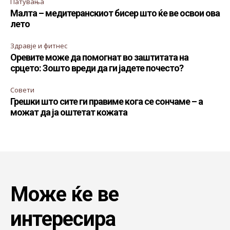
Патувања
Малта – медитеранскиот бисер што ќе ве освои ова
лето
Здравје и фитнес
Оревите може да помогнат во заштитата на
срцето: Зошто вреди да ги јадете почесто?
Совети
Грешки што сите ги правиме кога се сончаме – а
можат да ја оштетат кожата
Може ќе ве
интересира