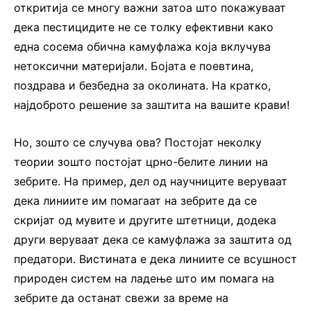
откритија се многу важни затоа што покажуваат
дека пестицидите не се толку ефективни како
една сосема обична камуфлажа која вклучува
нетоксични материјали. Бојата е поевтина,
поздрава и безбедна за околината. На кратко,
најдоброто решение за заштита на вашите крави!
Но, зошто се случува ова? Постојат неколку
теории зошто постојат црно-белите линии на
зебрите. На пример, дел од научниците веруваат
дека линиите им помагаат на зебрите да се
скријат од мувите и другите штетници, додека
други веруваат дека се камуфлажа за заштита од
предатори. Вистината е дека линиите се всушност
природен систем на ладење што им помага на
зебрите да останат свежи за време на