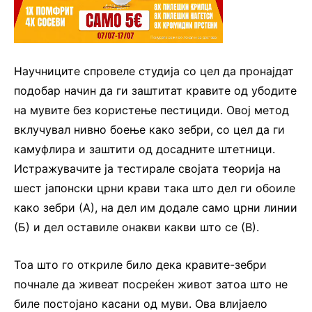
Научниците спровеле студија со цел да пронајдат
подобар начин да ги заштитат кравите од убодите
на мувите без користење пестициди. Овој метод
вклучувал нивно боење како зебри, со цел да ги
камуфлира и заштити од досадните штетници.
Истражувачите ја тестирале својата теорија на
шест јапонски црни крави така што дел ги обоиле
како зебри (А), на дел им додале само црни линии
(Б) и дел оставиле онакви какви што се (В).
Тоа што го откриле било дека кравите-зебри
почнале да живеат посреќен живот затоа што не
биле постојано касани од муви. Ова влијаело