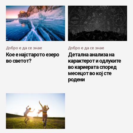
Добро е да се знае
Добро е да се знае
Кое е најстарото езеро
Детална анализа на
во светот?
карактерот и одлуките
во кариерата според
месецот во кој сте
родени