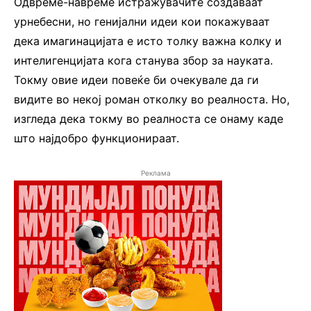
Одвреме-навреме истражувачите создаваат
урнебесни, но генијални идеи кои покажуваат
дека имагинацијата е исто толку важна колку и
интелигенцијата кога станува збор за науката.
Токму овие идеи повеќе би очекувале да ги
видите во некој роман отколку во реалноста. Но,
изгледа дека токму во реалноста се онаму каде
што најдобро функционираат.
Реклама