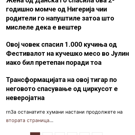
Жена од Данска го спасила ова 2-
годишно момче од Нигерија чии
родители го напуштиле затоа што
мислеле дека е вештер
Овој човек спасил 1.000 кучиња од
Фестивалот на кучешко месо во Јулин
иако бил претепан поради тоа
Трансформацијата на овој тигар по
неговото спасување од циркусот е
неверојатна
rnЗа останатите хумани настани продолжете на
втората страница
…