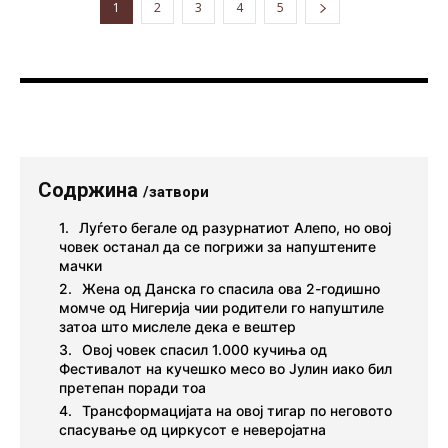
1
2
3
4
5
Содржина
/затвори
Луѓето бегале од разурнатиот Алепо, но овој
човек останал да се погрижи за напуштените
мачки
Жена од Данска го спасила ова 2-годишно
момче од Нигерија чии родители го напуштиле
затоа што мислеле дека е вештер
Овој човек спасил 1.000 кучиња од
Фестивалот на кучешко месо во Јулин иако бил
претепан поради тоа
Трансформацијата на овој тигар по неговото
спасување од циркусот е неверојатна