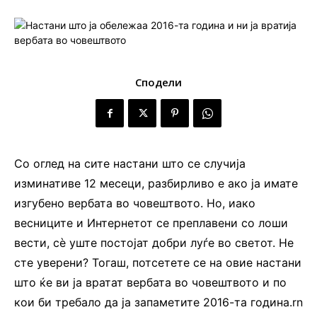
Сподели
Со оглед на сите настани што се случија
изминативе 12 месеци, разбирливо е ако ја имате
изгубено вербата во човештвото. Но, иако
весниците и Интернетот се преплавени со лоши
вести, сѐ уште постојат добри луѓе во светот. Не
сте уверени? Тогаш, потсетете се на овие настани
што ќе ви ја вратат вербата во човештвото и по
кои би требало да ја запаметите 2016-та година.rn