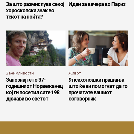
За што размислува секој
Идеи за вечера во Париз
хороскопски знак во
текот на ноќта?
Занимливости
Живот
Запознајте го 37-
9 психолошки прашања
годишниот Норвежанец
што ќе ви помогнат да го
кој ги посетил сите 198
прочитате вашиот
држави во светот
соговорник