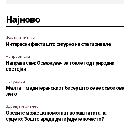
Најново
Факти и цитати
Интересни факти што сигурно не сте ги знаеле
Направи сам
Направи сам: Освежувач за тоалет од природни
состојки
Патувања
Малта – медитеранскиот бисер што ќе ве освои ова
лето
Здравје и фитнес
Оревите може да помогнат во заштитата на
срцето: Зошто вреди да ги јадете почесто?