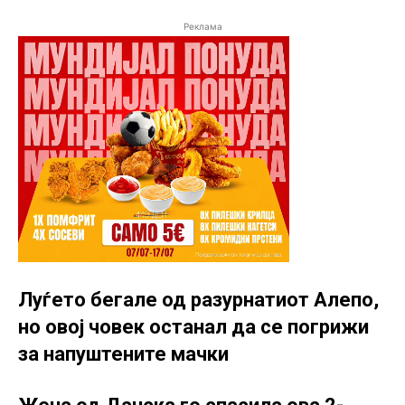
Реклама
Луѓето бегале од разурнатиот Алепо,
но овој човек останал да се погрижи
за напуштените мачки