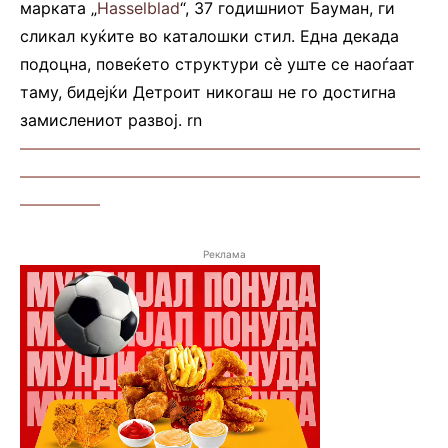
марката „
Hasselblad
“, 37 годишниот Бауман, ги
сликал куќите во каталошки стил. Една декада
подоцна, повеќето структури сè уште се наоѓаат
таму, бидејќи Детроит никогаш не го достигна
замислениот развој. rn
—————————————————————————
—————————————————————————
—————
Реклама