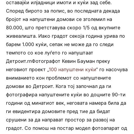
оставајќи илјадници имоти и куќи зад себе.
Според бирото за попис, во последната декада
бројот на напуштени домови се зголемил на
80.000, што претставува скоро 1/5 од вкупните
живеалишта. Иако градот секоја година урива по
барем 1.000 куќи, сепак не може да го следи
темпото со кое луѓето го напуштаат
Детроит.rnФотографот Кевин Бауман преку
неговиот проект „
100 напуштени куќи
“ го насочува
вниманието кон проблемот со напуштените
домови во Детроит. Кога тој започнал да ги
фотографира напуштените куќи во доцните 90-ти
години од минатиот век, неговата намера била да
ги евидентира домовите пред тие да бидат
срушени за да направат простор за развој на
градот. Со помош на постар модел фотоапарат од