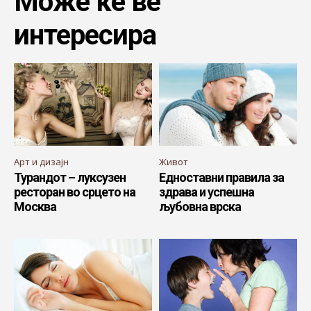
Може ќе ве
интересира
Арт и дизајн
Живот
Турандот – луксузен
Едноставни правила за
ресторан во срцето на
здрава и успешна
Москва
љубовна врска