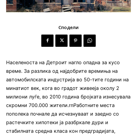
Сподели
Населеноста на Детроит нагло опадна за кусо
време. За разлика од најдобрите времиња на
автомобилската индустрија во 50-тите години на
минатиот век, кога во градот живееја околу 2
милиони луѓе, во 2010 година бројката изнесувала
скромни 700.000 жители.rnРаботните места
пополека почнале да исчезнуваат и заедно со
растечките хипотеки ја разбркале дури и
стабилната средна класа кон предградијата,