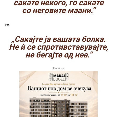
сакате некого, го сакате
со неговите маани.“
rn
„Сакајте ја вашата болка.
Не ѝ се спротивставувајте,
не бегајте од неа.“
Реклама