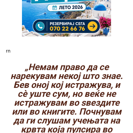
rn
„Немам право да се
нарекувам некој што знае.
Бев оној кој истражува, и
сè уште сум, но веќе не
истражувам во ѕвездите
или во книгите. Почнувам
да ги слушам учењата на
крвта која пулсира во