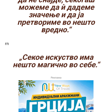
можеме да ѝ дадеме
значење и да ја
претвориме во нешто
вредно.“
rn
„Секое искуство има
нешто магично во себе.“
Реклама