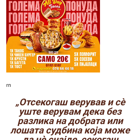
rn
„Отсекогаш верував и сè
уште верувам дека без
разлика на добрата или
лошата судбина која може
да нè снајде, секогаш