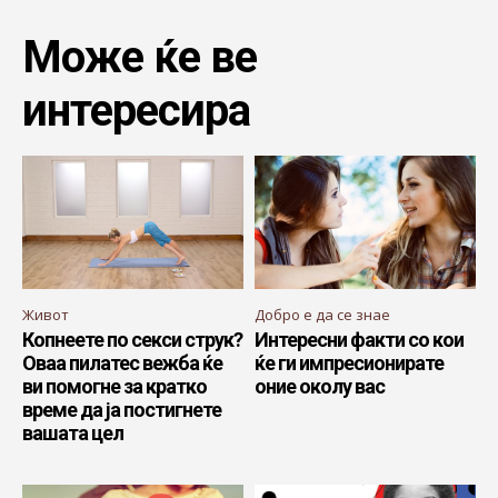
Може ќе ве
интересира
Живот
Добро е да се знае
Копнеете по секси струк?
Интересни факти со кои
Оваа пилатес вежба ќе
ќе ги импресионирате
ви помогне за кратко
оние околу вас
време да ја постигнете
вашата цел