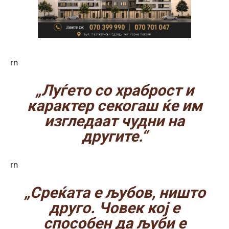
rn
„Луѓето со храброст и
карактер секогаш ќе им
изгледаат чудни на
другите.“
rn
„Среќата е љубов, ништо
друго. Човек кој е
способен да љуби е