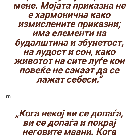
мене. Мојата приказна не
е хармонична како
измислените приказни;
има елементи на
будалштина и збунетост,
на лудост и сон, како
животот на сите луѓе кои
повеќе не сакаат да се
лажат себеси.“
rn
„Кога некој ви се допаѓа,
ви се допаѓа и покрај
неговите маани. Кога