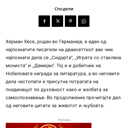
Сподели
Херман Хесе, роден во Германија, е еден од
најпознатите писатели на дваесеттиот век чии
најпознати дела се „Сидарта“, „Играта со стаклена
мониста“ и „Демијан“. Тој е и добитник на
Нобеловата награда за литература, а во неговите
дела честопати е присутна потрагата на
поединецот по духовност како и желбата за
самоспознавање. Во продолжение прочитајте дел
од неговите цитати за животот и љубовта.
Реклама