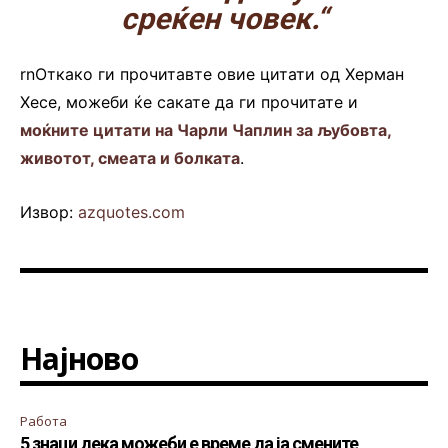
среќен човек.“
rnОткако ги прочитавте овие цитати од Херман
Хесе, можеби ќе сакате да ги прочитате и
моќните цитати на Чарли Чаплин за љубовта,
животот, смеата и болката
.
Извор:
azquotes.com
Најново
Работа
5 знаци дека можеби е време да ја смените