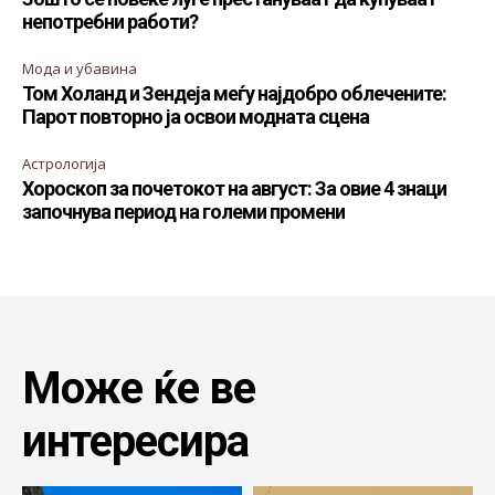
непотребни работи?
Мода и убавина
Том Холанд и Зендеја меѓу најдобро облечените:
Парот повторно ја освои модната сцена
Астрологија
Хороскоп за почетокот на август: За овие 4 знаци
започнува период на големи промени
Може ќе ве
интересира