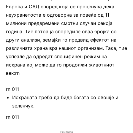
Европа и САД според која се проценува дека
неухранетоста е одговорна за повеќе од 11
милиони предвремени смртни случаи секоја
година. Тие потоа ја споредиле оваа бројка со
други анализи, земајќи го предвид ефектот на
различната храна врз нашиот организам. Така, тие
успеале да одредат специфичен режим на
исхрана кој може да го продолжи животниот
век:rn
rn 011
Исхраната треба да биде богата со овошје и
зеленчук.
rn 011
Реклама