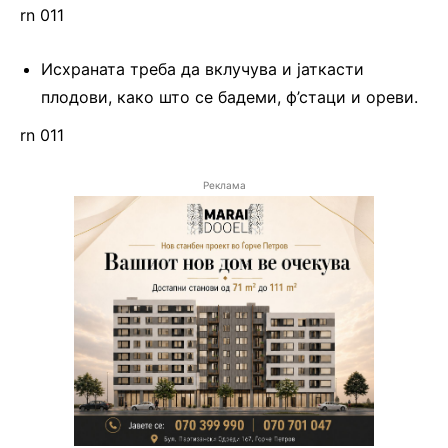
rn 011
Исхраната треба да вклучува и јаткасти
плодови, како што се бадеми, ф’стаци и ореви.
rn 011
Реклама