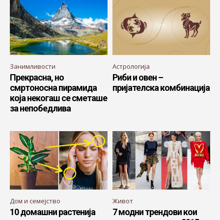
Занимливости
Астрологија
Прекрасна, но
Риби и овен –
смртоносна пирамида
пријателска комбинација
која некогаш се сметаше
за непобедлива
Дом и семејство
Живот
10 домашни растенија
7 модни трендови кои