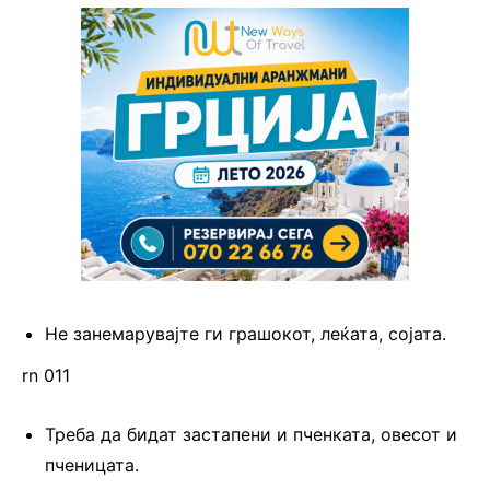
Не занемарувајте ги грашокот, леќата, сојата.
rn 011
Треба да бидат застапени и пченката, овесот и
пченицата.