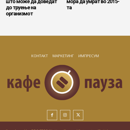
што може да доведат
мора да умрат во 2015-
до труење на
та
организмот
КОНТАКТ
МАРКЕТИНГ
ИМПРЕСУМ