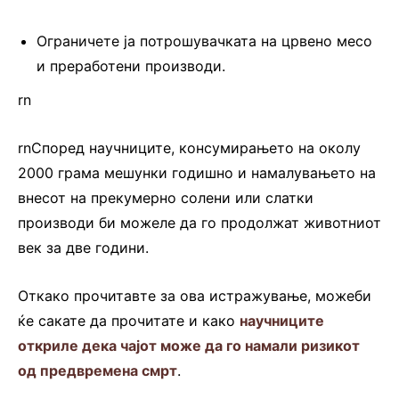
Ограничете ја потрошувачката на црвено месо
и преработени производи.
rn
rnСпоред научниците, консумирањето на околу
2000 грама мешунки годишно и намалувањето на
внесот на прекумерно солени или слатки
производи би можеле да го продолжат животниот
век за две години.
Откако прочитавте за ова истражување, можеби
ќе сакате да прочитате и како
научниците
откриле дека чајот може да го намали ризикот
од предвремена смрт
.