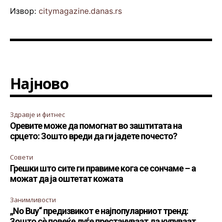
Извор:
citymagazine.danas.rs
Најново
Здравје и фитнес
Оревите може да помогнат во заштитата на
срцето: Зошто вреди да ги јадете почесто?
Совети
Грешки што сите ги правиме кога се сончаме – а
можат да ја оштетат кожата
Занимливости
„No Buy“ предизвикот е најпопуларниот тренд:
Зошто сè повеќе луѓе престануваат да купуваат