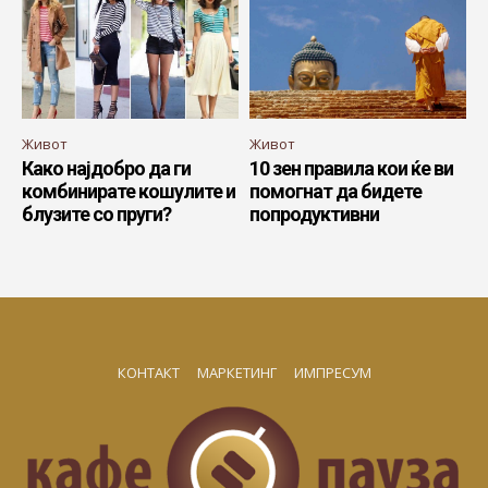
Живот
Живот
Како најдобро да ги
10 зен правила кои ќе ви
комбинирате кошулите и
помогнат да бидете
блузите со пруги?
попродуктивни
КОНТАКТ
МАРКЕТИНГ
ИМПРЕСУМ