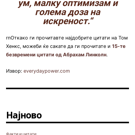
ум, малку оптимизам и
голема доза на
искреност.“
rnОткако ги прочитавте најдобрите цитати на Том
Хенкс, можеби ќе сакате да ги прочитате и
15-те
безвремени цитати од Абрахам Линколн
.
Извор:
everydaypower.com
Најново
Факти и цитати