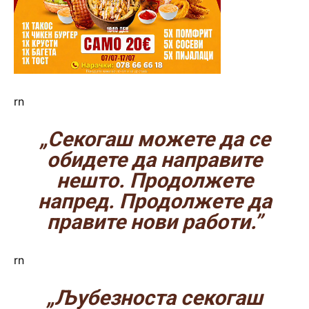
rn
„Секогаш можете да се
обидете да направите
нешто. Продолжете
напред. Продолжете да
правите нови работи.”
rn
„Љубезноста секогаш