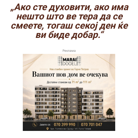
„Ако сте духовити, ако има
нешто што ве тера да се
смеете, тогаш секој ден ќе
ви биде добар.“
Реклама