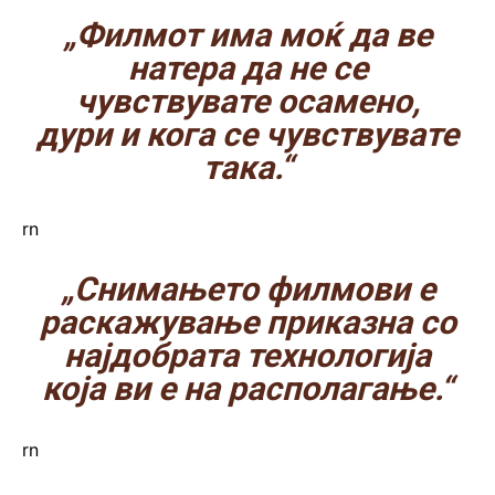
„Филмот има моќ да ве
натера да не се
чувствувате осамено,
дури и кога се чувствувате
така.“
rn
„Снимањето филмови е
раскажување приказна со
најдобрата технологија
која ви е на располагање.“
rn