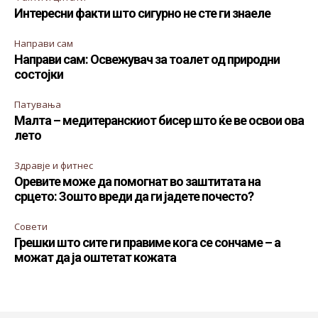
Интересни факти што сигурно не сте ги знаеле
Направи сам
Направи сам: Освежувач за тоалет од природни
состојки
Патувања
Малта – медитеранскиот бисер што ќе ве освои ова
лето
Здравје и фитнес
Оревите може да помогнат во заштитата на
срцето: Зошто вреди да ги јадете почесто?
Совети
Грешки што сите ги правиме кога се сончаме – а
можат да ја оштетат кожата