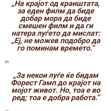
„На крајот од краиштата,
за еден филм да биде
добар мора да биде
смешен филм и да ги
натера луѓето да мислат:
„Еј, не можев подобро да
го поминам времето.“
rn
„За некои луѓе ќе бидам
Форест Гамп до крајот на
мојот живот. Но, тоа е во
ред; тоа е добра работа.”