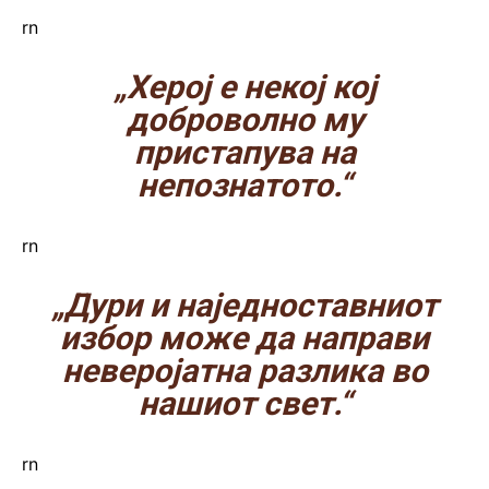
rn
„Херој е некој кој
доброволно му
пристапува на
непознатото.“
rn
„Дури и наједноставниот
избор може да направи
неверојатна разлика во
нашиот свет.“
rn