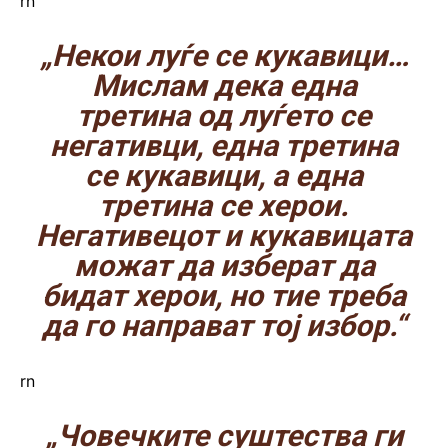
rn
„Некои луѓе се кукавици…
Мислам дека една
третина од луѓето се
негативци, една третина
се кукавици, а една
третина се херои.
Негативецот и кукавицата
можат да изберат да
бидат херои, но тие треба
да го направат тој избор.“
rn
„Човечките суштества ги