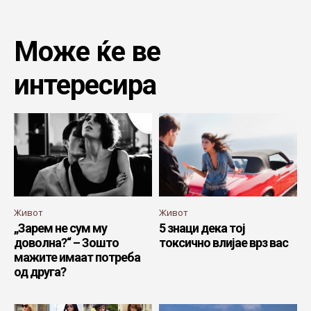
Може ќе ве
интересира
Живот
Живот
„Зарем не сум му
5 знаци дека тој
доволна?“ – Зошто
токсично влијае врз вас
мажите имаат потреба
од друга?