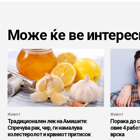
Може ќе ве интерес
Живот
Живот
Традиционален лек на Амишите:
Порака до с
Спречува рак, чир, ги намалува
овие 4 рабо
холестеролот и крвниот притисок
врска