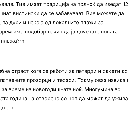
вале. Тие имаат традиција на полноќ да изедат 1
почнат вистински да се забавуваат. Вие можете да
 па дури и некоја од локалните плажи за
арем има подобар начин да ја дочекате новата
а плажа?rn
бна страст кога се работи за петарди и ракети к
опствените прозорци и тераси. Токму оваа навика 
 за време на новогодишната ноќ. Многумина во
вата година на отворено со цел да можат да ужив
от.rn