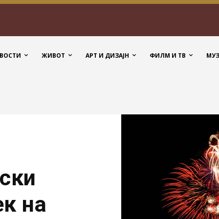
ВОСТИ
ЖИВОТ
АРТ И ДИЗАЈН
ФИЛМ И ТВ
МУ
пски
ек на