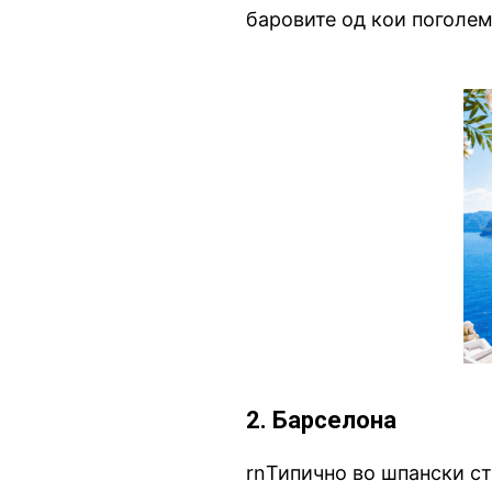
баровите од кои поголем
2. Барселона
rnТипично во шпански с