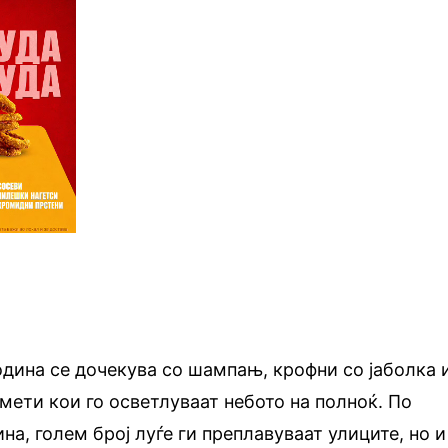
година се дочекува со шампањ, крофни со јаболка 
омети кои го осветлуваат небото на полноќ. По
на, голем број луѓе ги преплавуваат улиците, но и