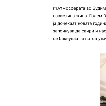
rnАтмосферата во Будимп
навистина жива. Голем б
ја дочекаат новата годин
започнува да свири и на
се бакнуваат и потоа уж