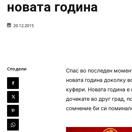
новата година
20.12.2015
Сподели
Спас во последен момент
новата година доколку в
куфери. Новата година е 
дочекате во друг град, п
сомнение би си поминале