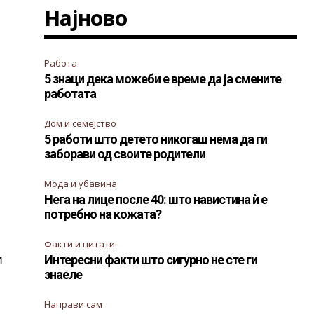
Најново
Работа
5 знаци дека можеби е време да ја смените
работата
Дом и семејство
5 работи што детето никогаш нема да ги
заборави од своите родители
Мода и убавина
Нега на лице после 40: што навистина ѝ е
потребно на кожата?
Факти и цитати
и
Интересни факти што сигурно не сте ги
знаеле
Направи сам