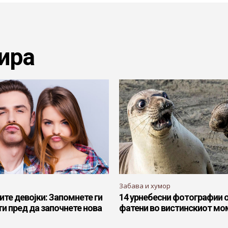
ира
Забава и хумор
ите девојки: Запомнете ги
14 урнебесни фотографии 
ти пред да започнете нова
фатени во вистинскиот мо