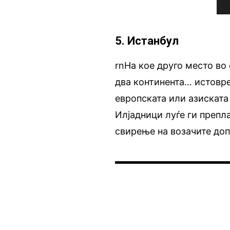
5. Истанбул
rnНа кое друго место во 
два континента… истовре
европската или азиската
Илјадници луѓе ги препл
свирење на возачите доп