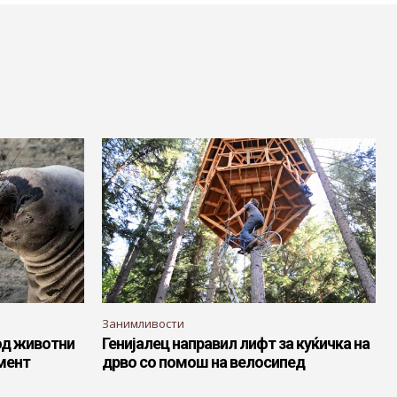
Занимливости
од животни
Генијалец направил лифт за куќичка на
мент
дрво со помош на велосипед