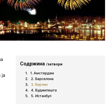
на
Содржина
/затвори
1. Амстердам
 ја
2. Барселона
3. Берлин
4. Будимпешта
5. Истанбул