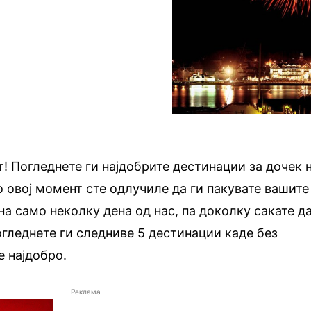
! Погледнете ги најдобрите дестинации за дочек 
о овој момент сте одлучиле да ги пакувате вашите
на само неколку дена од нас, па доколку сакате да
огледнете ги следниве 5 дестинации каде без
 најдобро.
Реклама