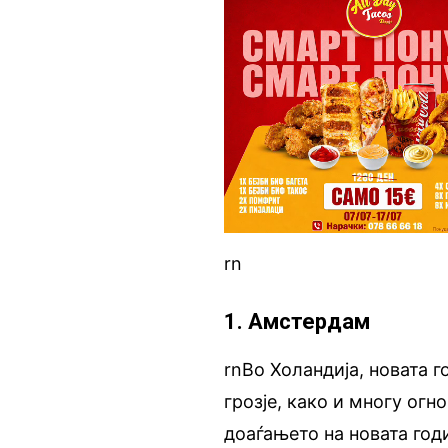
rn
1. Амстердам
rnВо Холандија, новата 
грозје, како и многу огн
доаѓањето на новата годи