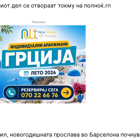
иот дел се отвораат токму на полноќ.rn
Реклама
тил, новогодишната прослава во Барселона почнув