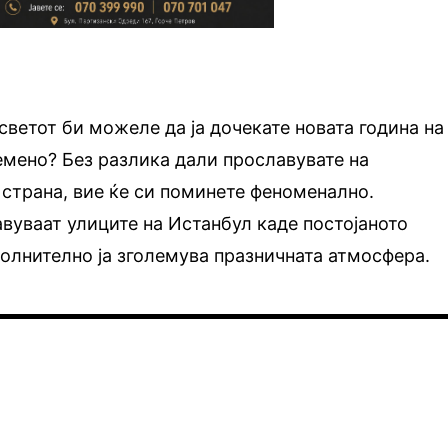
светот би можеле да ја дочекате новата година на
мено? Без разлика дали прославувате на
 страна, вие ќе си поминете феноменално.
авуваат улиците на Истанбул каде постојаното
олнително ја зголемува празничната атмосфера.