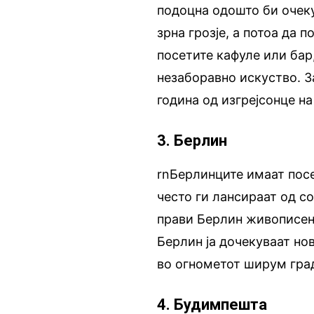
подоцна одошто би очеку
зрна грозје, а потоа да 
посетите кафуле или бар,
незаборавно искуство. З
година од изгрејсонце н
3. Берлин
rnБерлинците имаат посе
често ги лансираат од с
прави Берлин живописен
Берлин ја дочекуваат но
во огнометот ширум град
4. Будимпешта