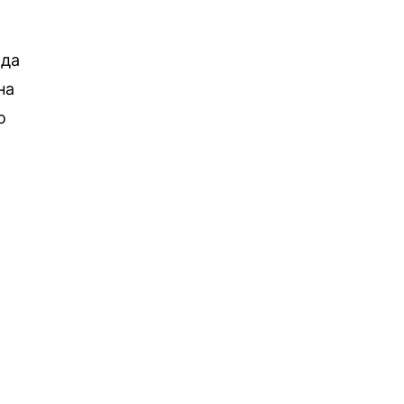
 да
на
о