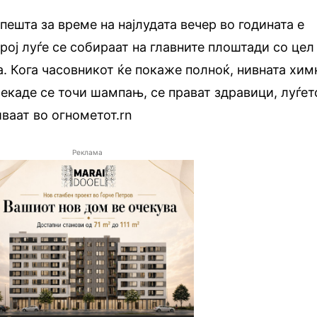
ешта за време на најлудата вечер во годината е
рој луѓе се собираат на главните плоштади со цел
а. Кога часовникот ќе покаже полноќ, нивната хим
секаде се точи шампањ, се прават здравици, луѓет
иваат во огнометот.rn
Реклама