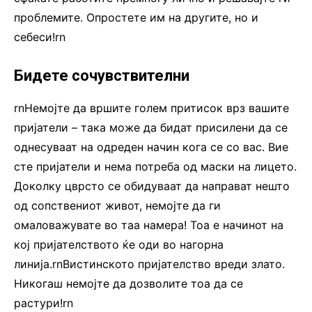
проблемите. Опростете им на другите, но и
себеси!rn
Бидете сочувствителни
rnНемојте да вршите голем притисок врз вашите
пријатели – така може да бидат присилени да се
однесуваат на одреден начин кога се со вас. Вие
сте пријатели и нема потреба од маски на лицето.
Доколку цврсто се обидуваат да направат нешто
од сопствениот живот, немојте да ги
омаловажувате во таа намера! Тоа е начинот на
кој пријателството ќе оди во нагорна
линија.rnВистинското пријателство вреди злато.
Никогаш немојте да дозволите тоа да се
растури!rn