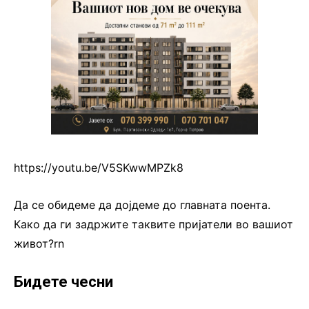
https://youtu.be/V5SKwwMPZk8
Да се обидеме да дојдеме до главната поента.
Како да ги задржите таквите пријатели во вашиот
живот?rn
Бидете чесни