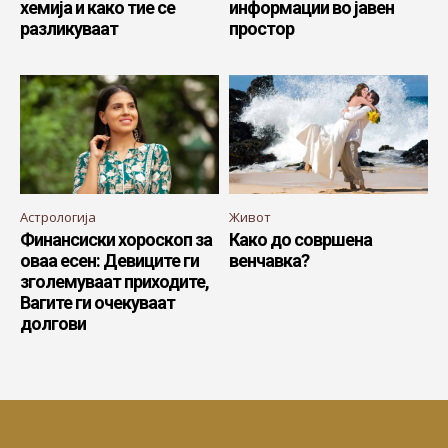
хемија и како тие се
информации во јавен
разликуваат
простор
Астрологија
Живот
Финансиски хороскоп за
Како до совршена
оваа есен: Девиците ги
венчавка?
зголемуваат приходите,
Вагите ги очекуваат
долгови