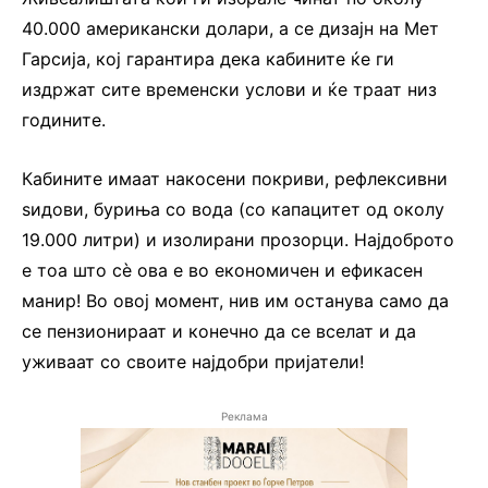
40.000 американски долари, а се дизајн на Мет
Гарсија, кој гарантира дека кабините ќе ги
издржат сите временски услови и ќе траат низ
годините.
Кабините имаат накосени покриви, рефлексивни
ѕидови, буриња со вода (со капацитет од околу
19.000 литри) и изолирани прозорци. Најдоброто
е тоа што сè ова е во економичен и ефикасен
манир! Во овој момент, нив им останува само да
се пензионираат и конечно да се вселат и да
уживаат со своите најдобри пријатели!
Реклама