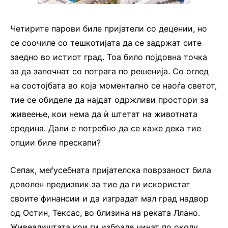
Четирите парови биле пријатели со децении, но
се соочиле со тешкотијата да се задржат сите
заедно во истиот град. Тоа било појдовна точка
за да започнат со потрага по решенија. Со оглед
на состојбата во која моментално се наоѓа светот,
тие се обиделе да најдат одржливи простори за
живеење, кои нема да ѝ штетат на животната
средина. Дали е потребно да се каже дека тие
опции биле прескапи?
Сепак, меѓусебната пријателска поврзаност била
доволен предизвик за тие да ги искористат
своите финансии и да изградат мал град надвор
од Остин, Тексас, во близина на реката Ллано.
Живеалиштата кои ги избрале чинат по околу