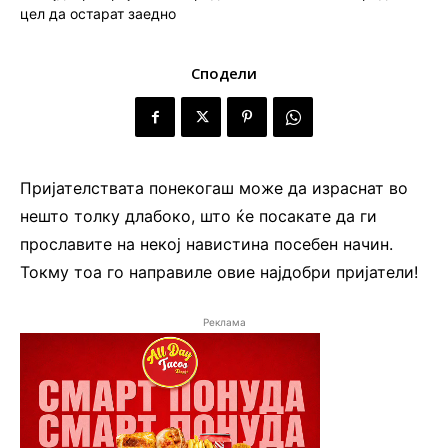
Сподели
Пријателствата понекогаш може да израснат во
нешто толку длабоко, што ќе посакате да ги
прославите на некој навистина посебен начин.
Токму тоа го направиле овие најдобри пријатели!
Реклама