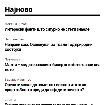
Најново
Факти и цитати
Интересни факти што сигурно не сте ги знаеле
Направи сам
Направи сам: Освежувач за тоалет од природни
состојки
Патувања
Малта – медитеранскиот бисер што ќе ве освои ова
лето
Здравје и фитнес
Оревите може да помогнат во заштитата на
срцето: Зошто вреди да ги јадете почесто?
Совети
Грешки што сите ги правиме кога се сончаме – а