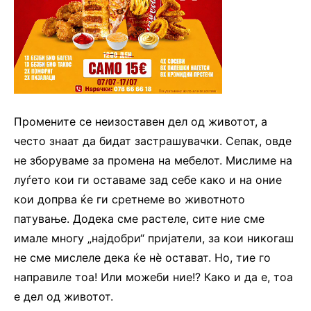
Промените се неизоставен дел од животот, а
често знаат да бидат застрашувачки. Сепак, овде
не зборуваме за промена на мебелот. Мислиме на
луѓето кои ги оставаме зад себе како и на оние
кои допрва ќе ги сретнеме во животното
патување. Додека сме растеле, сите ние сме
имале многу „најдобри“ пријатели, за кои никогаш
не сме мислеле дека ќе нè остават. Но, тие го
направиле тоа! Или можеби ние!? Како и да е, тоа
е дел од животот.