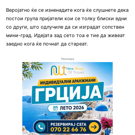
Веројатно ќе се изненадите кога ќе слушнете дека
постои група пријатели кои се толку блиски едни
со други, што одлучиле да си изградат сопствен
мини-град. Идејата зад сето тоа е тие да живеат
заедно кога ќе почнат да стареат.
Реклама