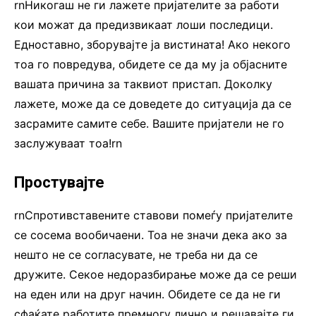
rnНикогаш не ги лажете пријателите за работи
кои можат да предизвикаат лоши последици.
Едноставно, зборувајте ја вистината! Ако некого
тоа го повредува, обидете се да му ја објасните
вашата причина за таквиот пристап. Доколку
лажете, може да се доведете до ситуација да се
засрамите самите себе. Вашите пријатели не го
заслужуваат тоа!rn
Простувајте
rnСпротивставените ставови помеѓу пријателите
се сосема вообичаени. Тоа не значи дека ако за
нешто не се согласувате, не треба ни да се
дружите. Секое недоразбирање може да се реши
на еден или на друг начин. Обидете се да не ги
сфаќате работите премногу лично и решавајте ги