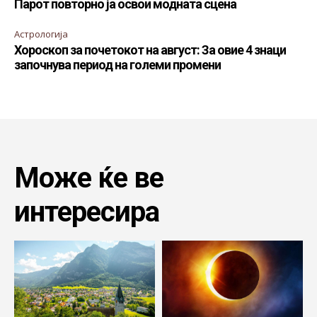
Парот повторно ја освои модната сцена
Астрологија
Хороскоп за почетокот на август: За овие 4 знаци
започнува период на големи промени
Може ќе ве
интересира