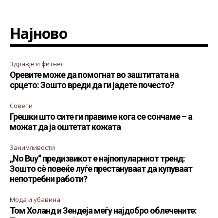
Најново
Здравје и фитнес
Оревите може да помогнат во заштитата на
срцето: Зошто вреди да ги јадете почесто?
Совети
Грешки што сите ги правиме кога се сончаме – а
можат да ја оштетат кожата
Занимливости
„No Buy“ предизвикот е најпопуларниот тренд:
Зошто сè повеќе луѓе престануваат да купуваат
непотребни работи?
Мода и убавина
Том Холанд и Зендеја меѓу најдобро облечените: