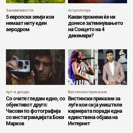
Занимливости
Астрологија
5 европски земји кои
Какви промени ќе ни
немаат ниту еден
донесе затемнувањето
аеродром
на Сонцето на 4
декември?
Арт и дизајн
Вистински приказни
Со очите гледам едно, со
Вистински приказни за
објективот друго:
луѓе кои си ја уништиле
Часови по фотографија
кариерата поради една
со инстаграмџијата Боки
единствена објава на
Марков
Интернет