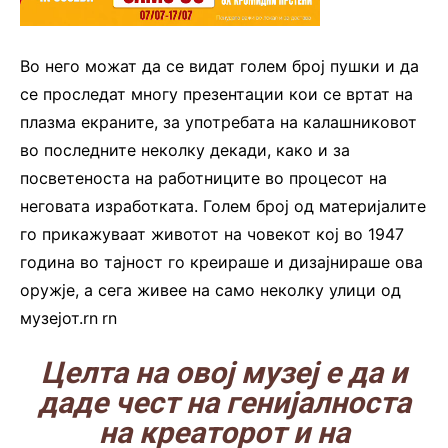
Во него можат да се видат голем број пушки и да
се проследат многу презентации кои се вртат на
плазма екраните, за употребата на калашниковот
во последните неколку декади, како и за
посветеноста на работниците во процесот на
неговата изработката. Голем број од материјалите
го прикажуваат животот на човекот кој во 1947
година во тајност го креираше и дизајнираше ова
оружје, а сега живее на само неколку улици од
музејот.rn
.
rn
Целта на овој музеј е да и
даде чест на генијалноста
на креаторот и на