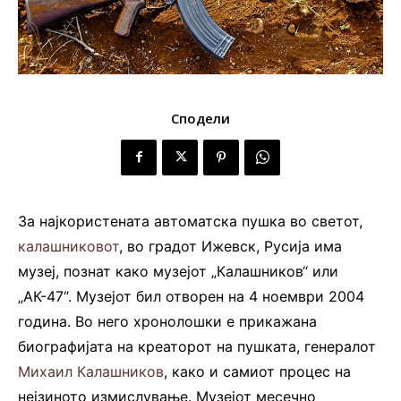
Сподели
За најкористената автоматска пушка во светот,
калашниковот
, во градот Ижевск, Русија има
музеј, познат како музејот „Калашников“ или
„АК-47“. Музејот бил отворен на 4 ноември 2004
година. Во него хронолошки е прикажана
биографијата на креаторот на пушката, генералот
Михаил Калашников
, како и самиот процес на
нејзиното измислување. Музејот месечно