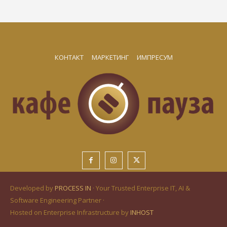
КОНТАКТ
МАРКЕТИНГ
ИМПРЕСУМ
Developed by
PROCESS IN
· Your Trusted Enterprise IT, AI &
Software Engineering Partner ·
Hosted on Enterprise Infrastructure by
INHOST