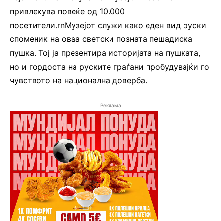
привлекува повеќе од 10.000
посетители.rnМузејот служи како еден вид руски
споменик на оваа светски позната пешадиска
пушка. Тој ја презентира историјата на пушката,
но и гордоста на руските граѓани пробудувајќи го
чувството на национална доверба.
Реклама