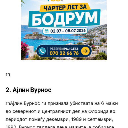
rn
2. Ајлин Вурнос
rnАјлин Вурнос ги признала убиствата на 6 мажи
во северниот и централниот дел на Флорида во
периодот помеѓу декември, 1989 и септември,
1990. Вурнос тврдела дека мажите ја собирале