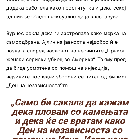
додека работела како проститутка и дека секој
од нив се обидел сексуално да ја злоставува.
Вурнос рекла дека ги застрелала како мерка на
самоодбрана. Ајлин на јавноста најдобро ѝ е
позната според насловот во весниците „Првиот
женски сериски убиец во Америка“. Токму пред
да биде усмртена со помош на инјекција,
нејзините последни зборови се цитат од филмот
„Ден на независноста“:rn
„Само би сакала да кажам
дека пловам со камењата
и дека ќе се вратам како
Ден на независноста со