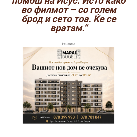
помош на Исус. Исто како
во филмот – со голем
брод и сето тоа. Ќе се
вратам.“
Реклама