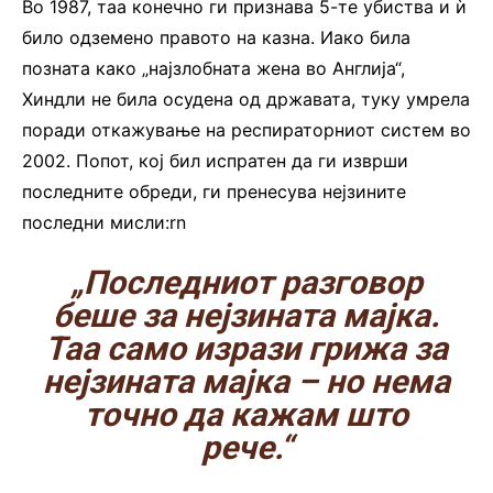
Во 1987, таа конечно ги признава 5-те убиства и ѝ
било одземено правото на казна. Иако била
позната како „најзлобната жена во Англија“,
Хиндли не била осудена од државата, туку умрела
поради откажување на респираторниот систем во
2002. Попот, кој бил испратен да ги изврши
последните обреди, ги пренесува нејзините
последни мисли:rn
„Последниот разговор
беше за нејзината мајка.
Таа само изрази грижа за
нејзината мајка – но нема
точно да кажам што
рече.“