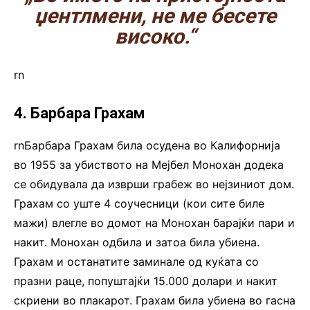
џентлмени, не ме бесете
високо.“
rn
4. Барбара Грахам
rnБарбара Грахам била осудена во Калифорнија
во 1955 за убиството на Мејбел Монохан додека
се обидувала да изврши грабеж во нејзиниот дом.
Грахам со уште 4 соучесници (кои сите биле
мажи) влегле во домот на Монохан барајќи пари и
накит. Монохан одбила и затоа била убиена.
Грахам и останатите заминале од куќата со
празни раце, попуштајќи 15.000 долари и накит
скриени во плакарот. Грахам била убиена во гасна