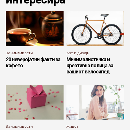
Занимливости
Арт и дизајн
20 неверојатни факти за
Минималистичка и
кафето
креативна полица за
вашиот велосипед
Занимливости
Живот