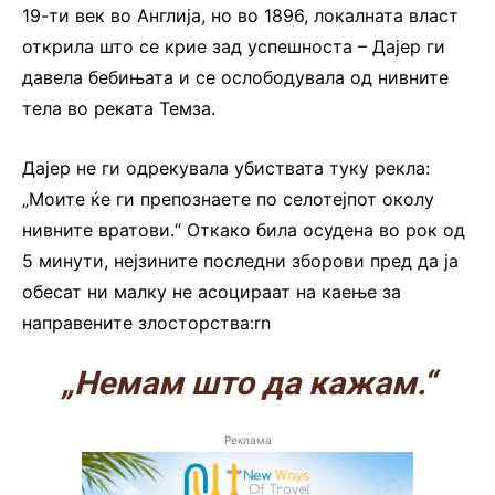
19-ти век во Англија, но во 1896, локалната власт
открила што се крие зад успешноста – Дајер ги
давела бебињата и се ослободувала од нивните
тела во реката Темза.
Дајер не ги одрекувала убиствата туку рекла:
„Моите ќе ги препознаете по селотејпот околу
нивните вратови.“ Откако била осудена во рок од
5 минути, нејзините последни зборови пред да ја
обесат ни малку не асоцираат на каење за
направените злосторства:rn
„Немам што да кажам.“
Реклама