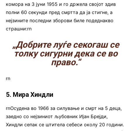
комора на 3 jуни 1955 и го држела својот здив
полни 60 секунди пред смртта да ја стигне, а
нејзините последни зборови биле подеднакво
страшни:rn
„Добрите луѓе секогаш се
толку сигурни дека се во
право.“
rn
5. Мира Хиндли
rnОсудена во 1966 за силување и смрт на 5 деца,
заедно со нејзиниот љубовник Иjан Брејди,
Хиндли сепак се штитела себеси околу 20 години.