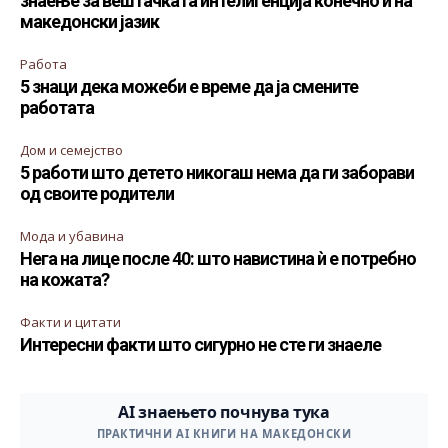
знаење за вештачката интелигенција конечно и на
македонски јазик
Работа
5 знаци дека можеби е време да ја смените
работата
Дом и семејство
5 работи што детето никогаш нема да ги заборави
од своите родители
Мода и убавина
Нега на лице после 40: што навистина ѝ е потребно
на кожата?
Факти и цитати
Интересни факти што сигурно не сте ги знаеле