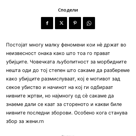
Сподели
Постојат многу малку феномени кои нѐ држат во
неизвесност онака како што тоа го прават
убијците. Човечката љубопитност за морбидните
нешта оди до тој степен што сакаме да разбереме
како убијците размислуваат, кој е мотивот зад
секое убиство и начинот на кој ги одбираат
нивните жртви, но најмногу од сѐ сакаме да
знаеме дали се каат за стореното и какви биле
нивните последни зборови. Особено кога станува
збор за жени.rn