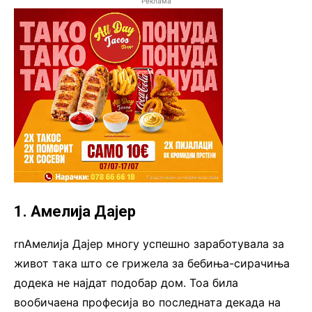
Реклама
1. Амелија Дајер
rnАмелија Дајер многу успешно заработувала за
живот така што се грижела за бебиња-сирачиња
додека не најдат подобар дом. Тоа била
вообичаена професија во последната декада на