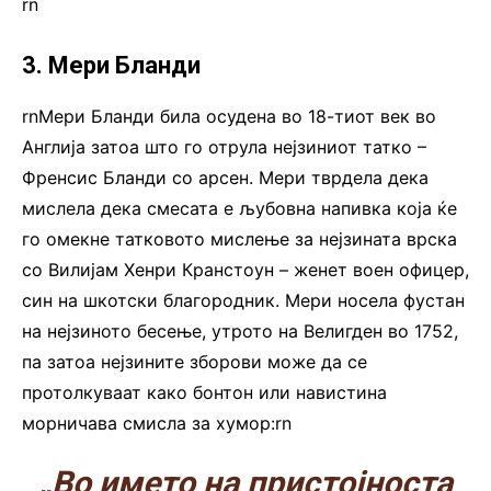
rn
3. Мери Бланди
rnМери Бланди била осудена во 18-тиот век во
Англија затоа што го отрула нејзиниот татко –
Френсис Бланди со арсен. Мери тврдела дека
мислела дека смесата е љубовна напивка која ќе
го омекне татковото мислење за нејзината врска
со Вилијам Хенри Кранстоун – женет воен офицер,
син на шкотски благородник. Мери носела фустан
на нејзиното бесење, утрото на Велигден во 1752,
па затоа нејзините зборови може да се
протолкуваат како бонтон или навистина
морничава смисла за хумор:rn
„Во името на пристојноста