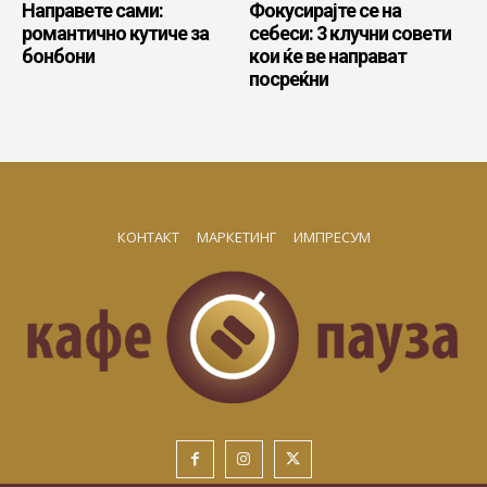
Направете сами:
Фокусирајте се на
романтично кутиче за
себеси: 3 клучни совети
бонбони
кои ќе ве направат
посреќни
КОНТАКТ
МАРКЕТИНГ
ИМПРЕСУМ