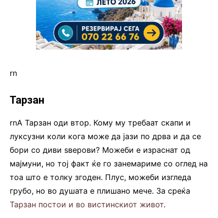
rn
Тарзан
rnА Тарзан оди втор. Кому му требаат скапи и
луксузни коли кога може да јази по дрва и да се
бори со диви ѕверови? Можеби е израснат од
мајмуни, но тој факт ќе го занемариме со оглед на
тоа што е толку згоден. Плус, можеби изгледа
грубо, но во душата е плишано мече. За среќа
Тарзан постои и во вистинскиот живот
.