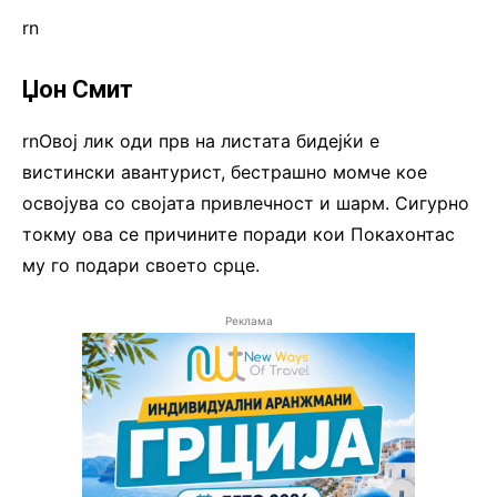
rn
Џон Смит
rnОвој лик оди прв на листата бидејќи е
вистински авантурист, бестрашно момче кое
освојува со својата привлечност и шарм. Сигурно
токму ова се причините поради кои Покахонтас
му го подари своето срце.
Реклама