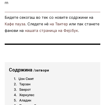
rn
Бидете секогаш во тек со новите содржини на
Кафе пауза
. Следете нè
на Твитер
или пак станете
фанови на
нашата страница на Фејсбук
.
Содржина
/затвори
Џон Смит
Тарзан
Ѕверот
Херкулес
Аладин