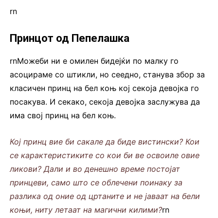
rn
Принцот од Пепелашка
rnМожеби ни е омилен бидејќи по малку го
асоцираме со штикли, но сеедно, станува збор за
класичен принц на бел коњ кој секоја девојка го
посакува. И секако, секоја девојка заслужува да
има свој принц на бел коњ.
Кој принц вие би сакале да биде вистински? Кои
се карактеристиките со кои би ве освоиле овие
ликови? Дали и во денешно време постојат
принцеви, само што се облечени поинаку за
разлика од оние од цртаните и не јаваат на бели
коњи, ниту летаат на магични килими?
rn