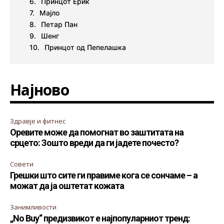
Принцот Ерик
Мајло
Петар Пан
Шенг
Принцот од Пепелашка
Најново
Здравје и фитнес
Оревите може да помогнат во заштитата на
срцето: Зошто вреди да ги јадете почесто?
Совети
Грешки што сите ги правиме кога се сончаме – а
можат да ја оштетат кожата
Занимливости
„No Buy“ предизвикот е најпопуларниот тренд: