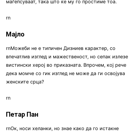
маѓепсуваат, така што ќе му го простиме тоа.
rn
Мајло
rnМожеби не е типичен Дизниев карактер, со
впечатлив изглед и мажественост, но сепак излезе
вистински херој во приказната. Впрочем, кој рече
дека момче со гик изглед не може да ги освојува
женските срца?
rn
Петар Пан
rnОк, носи хеланки, но знае како да го истакне