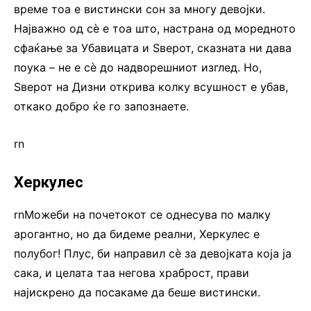
време тоа е вистински сон за многу девојки.
Најважно од сè е тоа што, настрана од моредното
сфаќање за Убавицата и Ѕверот, сказната ни дава
поука – не е сè до надворешниот изглед. Но,
Ѕверот на Дизни открива колку всушност е убав,
откако добро ќе го запознаете.
rn
Херкулес
rnМожеби на почетокот се однесува по малку
арогантно, но да бидеме реални, Херкулес е
полубог! Плус, би направил сè за девојката која ја
сака, и целата таа негова храброст, прави
најискрено да посакаме да беше вистински.