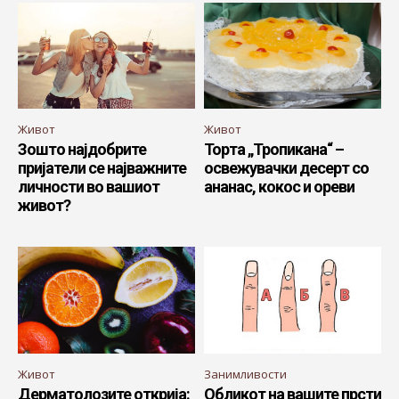
Живот
Живот
Зошто најдобрите
Торта „Тропикана“ –
пријатели се најважните
освежувачки десерт со
личности во вашиот
ананас, кокос и ореви
живот?
Живот
Занимливости
Дерматолозите открија:
Обликот на вашите прсти