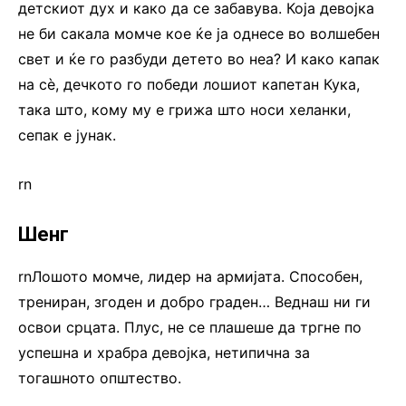
детскиот дух и како да се забавува. Која девојка
не би сакала момче кое ќе ја однесе во волшебен
свет и ќе го разбуди детето во неа? И како капак
на сè, дечкото го победи лошиот капетан Кука,
така што, кому му е грижа што носи хеланки,
сепак е јунак.
rn
Шенг
rnЛошото момче, лидер на армијата. Способен,
трениран, згоден и добро граден… Веднаш ни ги
освои срцата. Плус, не се плашеше да тргне по
успешна и храбра девојка, нетипична за
тогашното општество.