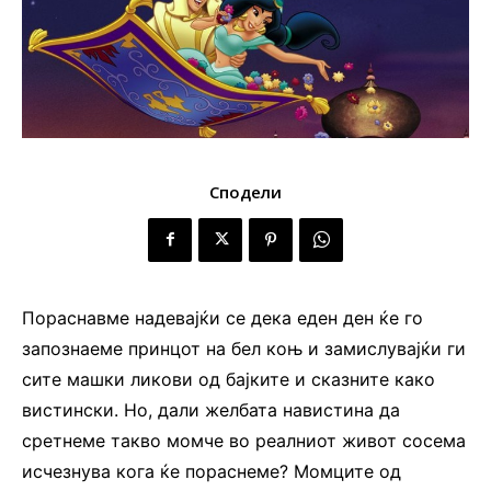
Сподели
Пораснавме надевајќи се дека еден ден ќе го
запознаеме принцот на бел коњ и замислувајќи ги
сите машки ликови од бајките и сказните како
вистински. Но, дали желбата навистина да
сретнеме такво момче во реалниот живот сосема
исчезнува кога ќе пораснеме? Момците од