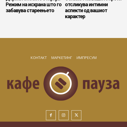
Режим на исхрана што го
отсликува интимни
забавува стареењето
аспекти од вашиот
карактер
КОНТАКТ
МАРКЕТИНГ
ИМПРЕСУМ