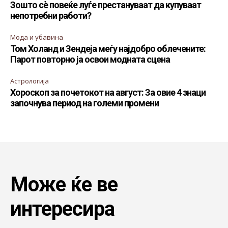
Зошто сè повеќе луѓе престануваат да купуваат
непотребни работи?
Мода и убавина
Том Холанд и Зендеја меѓу најдобро облечените:
Парот повторно ја освои модната сцена
Астрологија
Хороскоп за почетокот на август: За овие 4 знаци
започнува период на големи промени
Може ќе ве
интересира