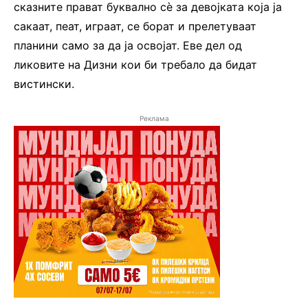
сказните прават буквално сè за девојката која ја
сакаат, пеат, играат, се борат и прелетуваат
планини само за да ја освојат. Еве дел од
ликовите на Дизни кои би требало да бидат
вистински.
Реклама