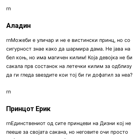
rn
Аладин
rnМожеби е уличар и не е вистински принц, но со
сигурност знае како да шармира дама. Не јава на
бел коњ, но има магичен килим! Која девојка не би
сакала прв состанок на летечки килим за одблизу
да ги гледа ѕвездите кои тој би ги дофатил за неа?
rn
Принцот Ерик
rnЕдинствениот од сите принцеви на Дизни кој не
пееше за својата сакана, но неговите очи просто