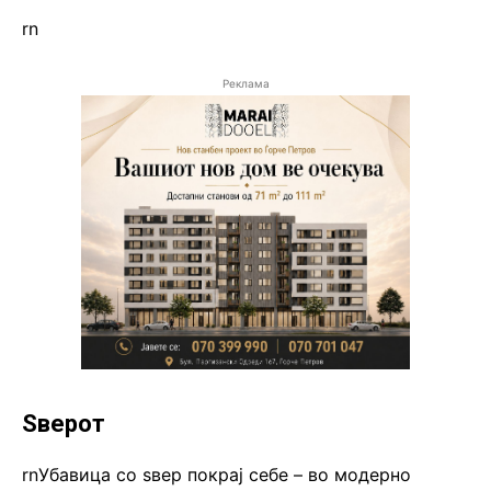
rn
Реклама
Ѕверот
rnУбавица со ѕвер покрај себе – во модерно