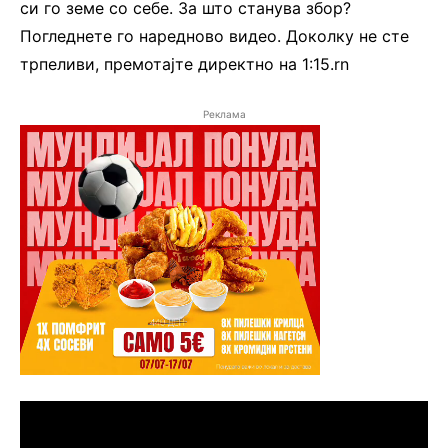
си го земе со себе. За што станува збор?
Погледнете го наредново видео. Доколку не сте
трпеливи, премотајте директно на 1:15.rn
Реклама