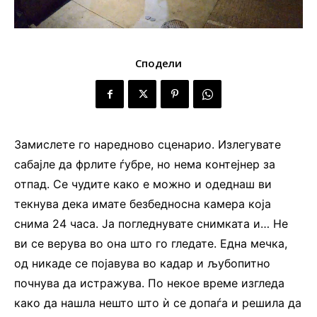
Сподели
Замислете го наредново сценарио. Излегувате
сабајле да фрлите ѓубре, но нема контејнер за
отпад. Се чудите како е можно и одеднаш ви
текнува дека имате безбедносна камера која
снима 24 часа. Ја погледнувате снимката и… Не
ви се верува во она што го гледате. Една мечка,
од никаде се појавува во кадар и љубопитно
почнува да истражува. По некое време изгледа
како да нашла нешто што ѝ се допаѓа и решила да