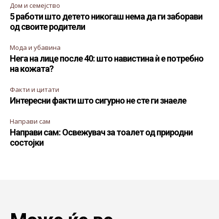
Дом и семејство
5 работи што детето никогаш нема да ги заборави
од своите родители
Мода и убавина
Нега на лице после 40: што навистина ѝ е потребно
на кожата?
Факти и цитати
Интересни факти што сигурно не сте ги знаеле
Направи сам
Направи сам: Освежувач за тоалет од природни
состојки