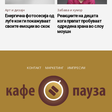
Арт и дизајн
Забава и хумор
Енергична фотосесија од
Реакциите на децата
луѓе кои ги покажуваат
кога првпат пробуваат
своите емоции во скок
одредена храна во слоу
моушн
КОНТАКТ
МАРКЕТИНГ
ИМПРЕСУМ