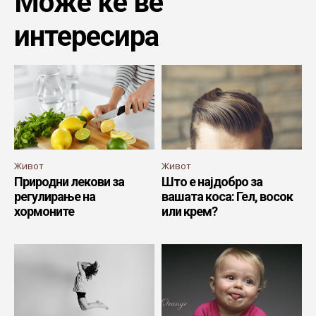
Може ќе ве
интересира
Живот
Живот
Природни лекови за
Што е најдобро за
регулирање на
вашата коса: Гел, восок
хормоните
или крем?