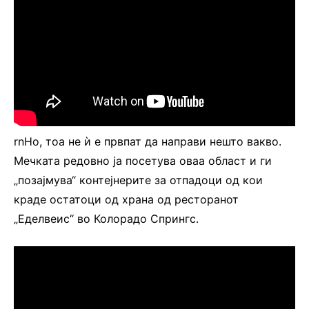
rnНо, тоа не ѝ е првпат да направи нешто вакво.
Мечката редовно ја посетува оваа област и ги
„позајмува“ контејнерите за отпадоци од кои
краде остатоци од храна од ресторанот
„Еделвеис“ во Колорадо Спрингс.