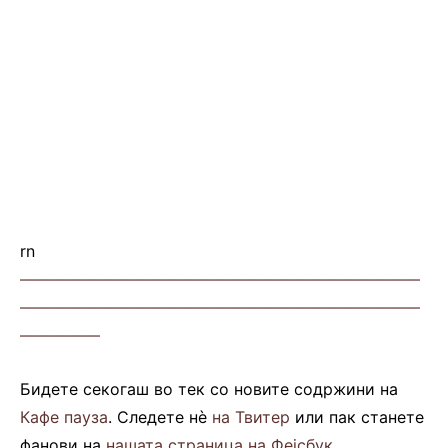
rn
—————————————————————————
—————————————————————————
—————
Бидете секогаш во тек со новите содржини на
Кафе пауза
. Следете нè
на Твитер
или пак станете
фанови на
нашата страница на Фејсбук
.