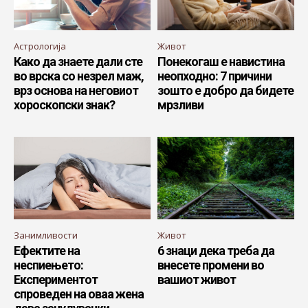
Астрологија
Живот
Како да знаете дали сте
Понекогаш е навистина
во врска со незрел маж,
неопходно: 7 причини
врз основа на неговиот
зошто е добро да бидете
хороскопски знак?
мрзливи
Занимливости
Живот
Ефектите на
6 знаци дека треба да
неспиењето:
внесете промени во
Експериментот
вашиот живот
спроведен на оваа жена