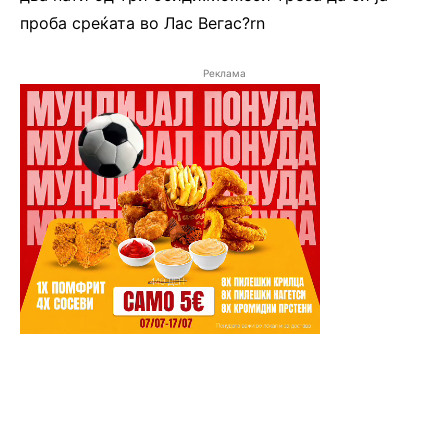
проба среќата во Лас Вегас?rn
Реклама