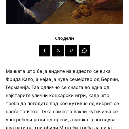
Сподели
Мачката што ќе ја видите на видеото се вика
Фрида Кало, а нејзе ја чува семејство од Берлин,
Германија. Таа одлично се снаоѓа во една од
најстарите улични коцкарски игри, каде што
треба да погодите под кое кутивче од ќибрит се
наоѓа топчето. Тука наместо вакви кутичиња се
употребени јатки од ореви, а мачката погодува
два пати од три обиди.Можеби треба да си ја