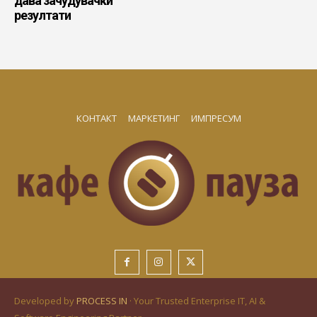
дава зачудувачки
резултати
КОНТАКТ
МАРКЕТИНГ
ИМПРЕСУМ
Developed by
PROCESS IN
· Your Trusted Enterprise IT, AI &