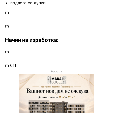
подлога со дупки
rn
rn
Начин на изработка:
rn
rn 011
Реклама