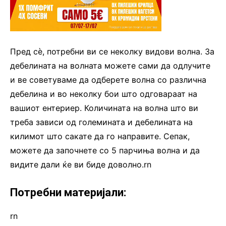
Пред сè, потребни ви се неколку видови волна. За
дебелината на волната можете сами да одлучите
и ве советуваме да одберете волна со различна
дебелина и во неколку бои што одговараат на
вашиот ентериер. Количината на волна што ви
треба зависи од големината и дебелината на
килимот што сакате да го направите. Сепак,
можете да започнете со 5 парчиња волна и да
видите дали ќе ви биде доволно.rn
Потребни материјали:
rn