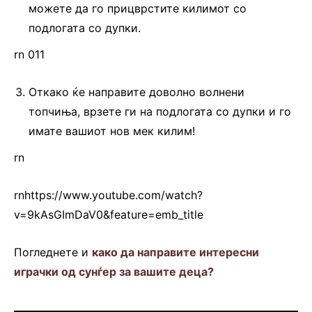
можете да го прицврстите килимот со
подлогата со дупки.
rn 011
Откако ќе направите доволно волнени
топчиња, врзете ги на подлогата со дупки и го
имате вашиот нов мек килим!
rn
rnhttps://www.youtube.com/watch?
v=9kAsGImDaV0&feature=emb_title
Погледнете и
како да направите интересни
играчки од сунѓер за вашите деца?