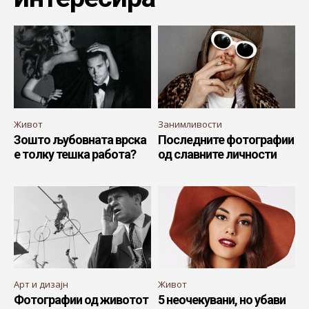
Живот
Занимливости
Зошто љубовната врска
Последните фотографии
е толку тешка работа?
од славните личности
Арт и дизајн
Живот
Фотографии од животот
5 неочекувани, но убави