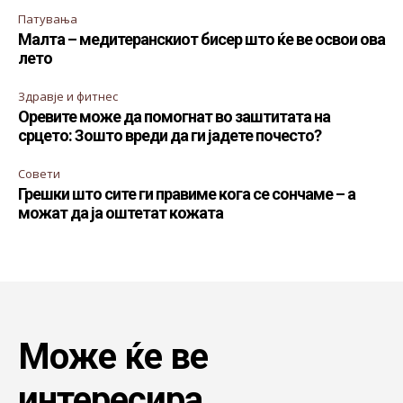
Патувања
Малта – медитеранскиот бисер што ќе ве освои ова
лето
Здравје и фитнес
Оревите може да помогнат во заштитата на
срцето: Зошто вреди да ги јадете почесто?
Совети
Грешки што сите ги правиме кога се сончаме – а
можат да ја оштетат кожата
Може ќе ве
интересира