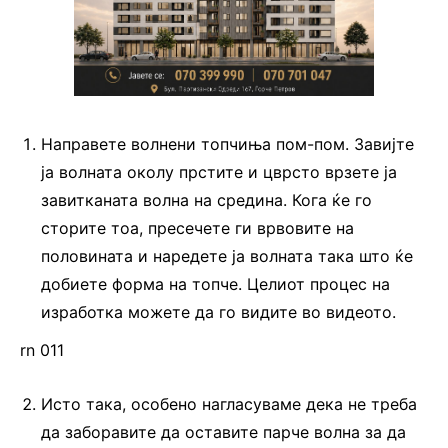
Направете волнени топчиња пом-пом. Завијте
ја волната околу прстите и цврсто врзете ја
завитканата волна на средина. Кога ќе го
сторите тоа, пресечете ги врвовите на
половината и наредете ја волната така што ќе
добиете форма на топче. Целиот процес на
изработка можете да го видите во видеото.
rn 011
Исто така, особено нагласуваме дека не треба
да заборавите да оставите парче волна за да