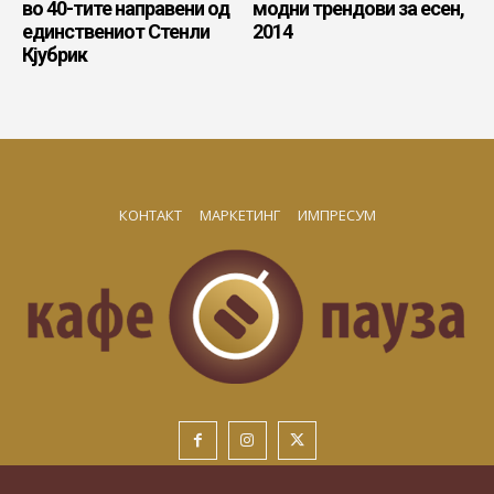
во 40-тите направени од
модни трендови за есен,
единствениот Стенли
2014
Кјубрик
КОНТАКТ
МАРКЕТИНГ
ИМПРЕСУМ