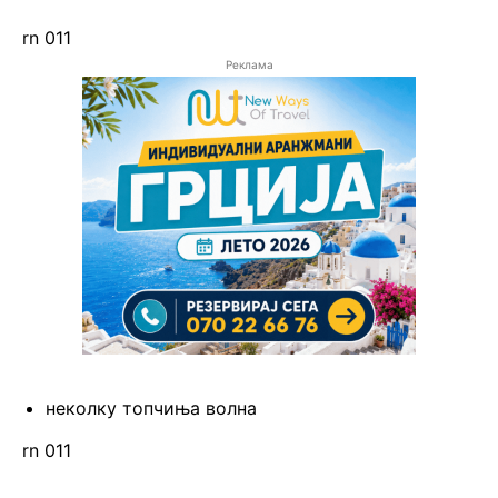
rn 011
Реклама
неколку топчиња волна
rn 011