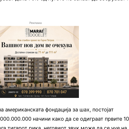
Реклама
 американската фондација за шах, постојат
.000.000.000 начини како да се одиграат првите 1
ога тигарот рика, неговиот звук може да се чуе на