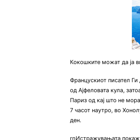
Кокошките можат да ја в
Францускиот писател Ги 
од Ајфеловата кула, зато
Париз од кај што не мора
7 часот наутро, во Хонол
ден.
rnИстражувањата покажув