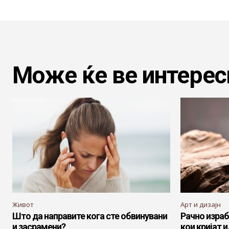
Може ќе ве интерес
Живот
Арт и дизајн
Што да направите кога сте обвинувани
Рачно израб
и засрамени?
кои кријат 