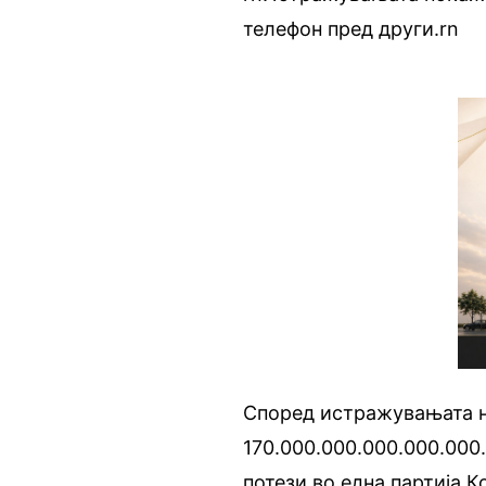
телефон пред други.rn
Според истражувањата на
170.000.000.000.000.000
потези во една партија.К