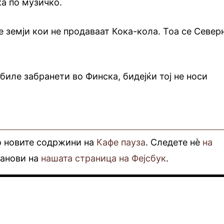
а по музичко.
е земји кои не продаваат Кока-кола. Тоа се Север
биле забранети во Финска, бидејќи тој не носи
о новите содржини на
Кафе пауза
. Следете нè
на
фанови на
нашата страница на Фејсбук
.