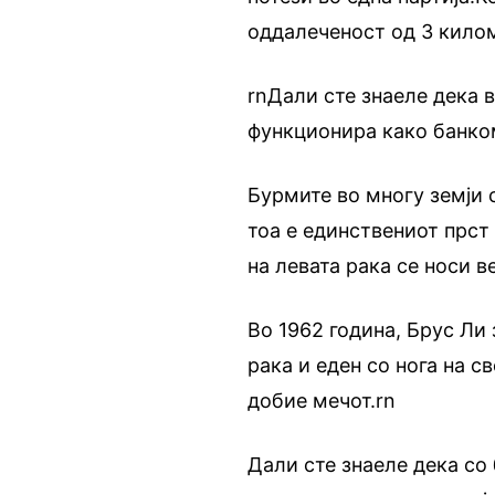
оддалеченост од 3 кило
rnДали сте знаеле дека 
функционира како банком
Бурмите во многу земји с
тоа е единствениот прст
на левата рака се носи в
Во 1962 година, Брус Ли 
рака и еден со нога на св
добие мечот.rn
Дали сте знаеле дека со