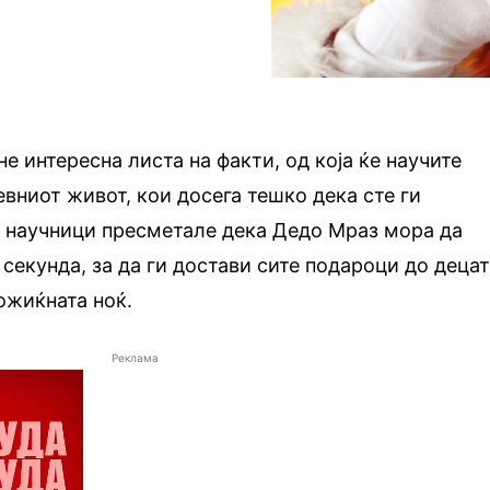
е интересна листа на факти, од која ќе научите
евниот живот, кои досега тешко дека сте ги
 научници пресметале дека Дедо Мраз мора да
 секунда, за да ги достави сите подароци до деца
божиќната ноќ.
Реклама