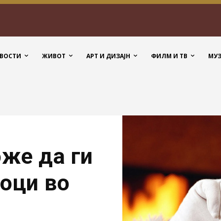
ВОСТИ
ЖИВОТ
АРТ И ДИЗАЈН
ФИЛМ И ТВ
МУ
же да ги
оци во