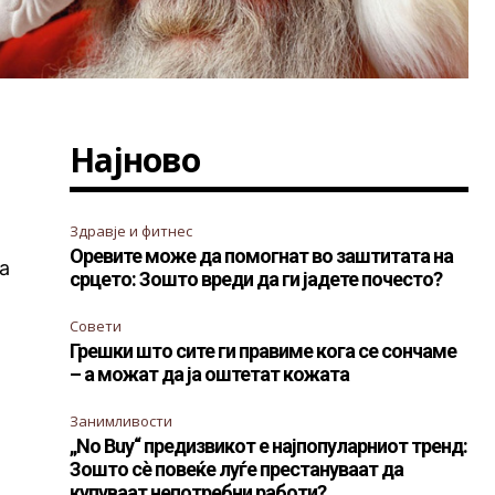
Најново
Здравје и фитнес
Оревите може да помогнат во заштитата на
та
срцето: Зошто вреди да ги јадете почесто?
Совети
Грешки што сите ги правиме кога се сончаме
– а можат да ја оштетат кожата
Занимливости
„No Buy“ предизвикот е најпопуларниот тренд:
Зошто сè повеќе луѓе престануваат да
купуваат непотребни работи?