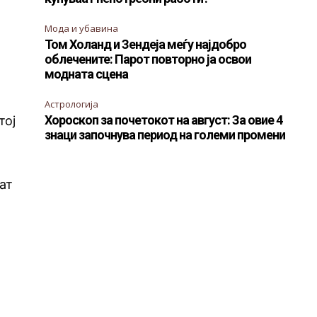
Мода и убавина
Том Холанд и Зендеја меѓу најдобро
облечените: Парот повторно ја освои
модната сцена
Астрологија
Хороскоп за почетокот на август: За овие 4
тој
знаци започнува период на големи промени
ат