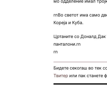
мо одделение имал тројк
rnВо светот има само дв
Кореја и Куба.
Цртаните со Доналд Дак 
панталони.rn
rn
Бидете секогаш во тек с
Твитер
или пак станете 