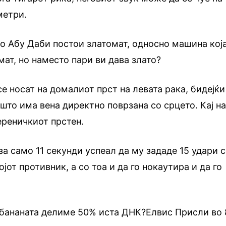
метри.
во Абу Даби постои златомат, односно машина кој
ат, но наместо пари ви дава злато?
е носат на домалиот прст на левата рака, бидејќи
 што има вена директно поврзана со срцето. Кај н
ереничкиот прстен.
за само 11 секунди успеал да му зададе 15 удари 
ојот противник, а со тоа и да го нокаутира и да го
 бананата делиме 50% иста ДНК?Елвис Присли во 