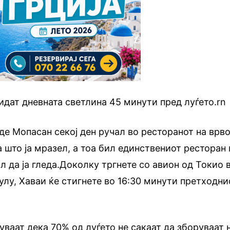
идат дневната светлина 45 минути пред луѓето.rn
де Мопасан секој ден ручал во ресторанот на врв
а што ја мразел, а тоа бил единствениот ресторан 
л да ја гледа.Доколку тргнете со авион од Токио 
улу, Хаваи ќе стигнете во 16:30 минути претходни
аат дека 70% од луѓето не сакаат да зборуваат 