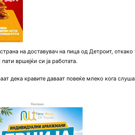
страна на доставувач на пица од Детроит, откако 
пати вршејќи си ја работата.
ат дека кравите даваат повеќе млеко кога слуша
Реклама