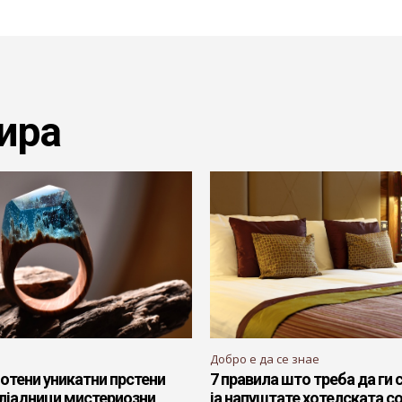
ира
Добро е да се знае
отени уникатни прстени
7 правила што треба да ги 
илјадници мистериозни
ја напуштате хотелската с