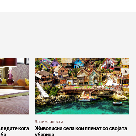
Занимливости
следите кога
Живописни села кои пленат со својата
оба
убавина