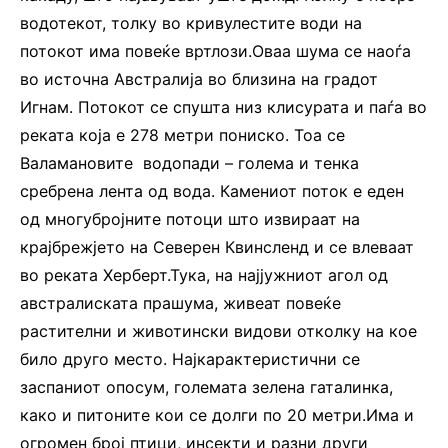
водотекот, толку во кривулестите води на
потокот има повеќе вртлози.Оваа шума се наоѓа
во источна Австралија во близина на градот
Игнам. Потокот се спушта низ клисурата и паѓа во
реката која е 278 метри пониско. Тоа се
Валамановите водопади – голема и тенка
сребрена лента од вода. Камениот поток е еден
од многубројните потоци што извираат на
крајбрежјето на Северен Квинсленд и се влеваат
во реката Херберт.Тука, на најјужниот агол од
австралиската прашума, живеат повеќе
растителни и животински видови отколку на кое
било друго место. Најкарактеристични се
заспаниот опосум, големата зелена гаталинка,
како и питоните кои се долги по 20 метри.Има и
огромен број птици, инсекти и разни други