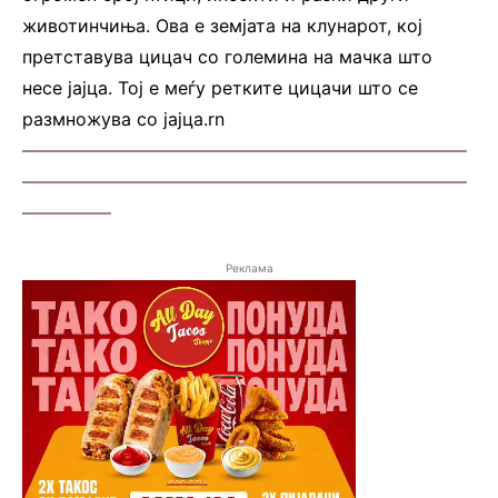
животинчиња. Ова е земјата на клунарот, кој
претставува цицач со големина на мачка што
несе јајца. Тој е меѓу ретките цицачи што се
размножува со јајца.rn
—————————————————————————
—————————————————————————
—————
Реклама