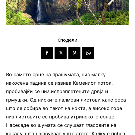
Сподели
Во самото срце на прашумата, низ малку
накосена падина се извива Камениот поток,
пробивајќи се низ испреплетените дрвја и
грмушки. Од ниските палмови листови капе роса
што се собира во текот на ноќта, а високо горе
низ листовите се пробива утринското сонце.
Насекаде во шумата се слушаат гласовите на
какаду, што најавуваат уште дожд. Колку е побрз