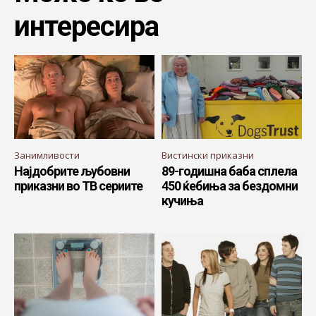
интересира
Занимливости
Вистински приказни
Најдобрите љубовни
89-годишна баба сплела
приказни во ТВ сериите
450 ќебиња за бездомни
кучиња