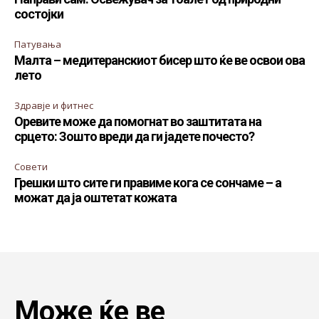
состојки
Патувања
Малта – медитеранскиот бисер што ќе ве освои ова
лето
Здравје и фитнес
Оревите може да помогнат во заштитата на
срцето: Зошто вреди да ги јадете почесто?
Совети
Грешки што сите ги правиме кога се сончаме – а
можат да ја оштетат кожата
Може ќе ве