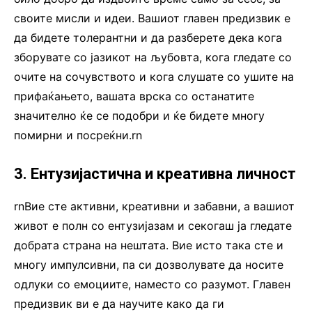
своите мисли и идеи. Вашиот главен предизвик е
да бидете толерантни и да разберете дека кога
зборувате со јазикот на љубовта, кога гледате со
очите на сочувството и кога слушате со ушите на
прифаќањето, вашата врска со останатите
значително ќе се подобри и ќе бидете многу
помирни и посреќни.rn
3. Ентузијастична и креативна личност
rnВие сте активни, креативни и забавни, а вашиот
живот е полн со ентузијазам и секогаш ја гледате
добрата страна на нештата. Вие исто така сте и
многу импулсивни, па си дозволувате да носите
одлуки со емоциите, наместо со разумот. Главен
предизвик ви е да научите како да ги