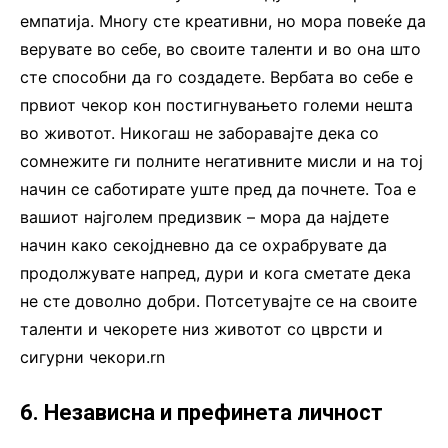
емпатија. Многу сте креативни, но мора повеќе да
верувате во себе, во своите таленти и во она што
сте способни да го создадете. Вербата во себе е
првиот чекор кон постигнувањето големи нешта
во животот. Никогаш не заборавајте дека со
сомнежите ги полните негативните мисли и на тој
начин се саботирате уште пред да почнете. Тоа е
вашиот најголем предизвик – мора да најдете
начин како секојдневно да се охрабрувате да
продолжувате напред, дури и кога сметате дека
не сте доволно добри. Потсетувајте се на своите
таленти и чекорете низ животот со цврсти и
сигурни чекори.rn
6. Независна и префинета личност