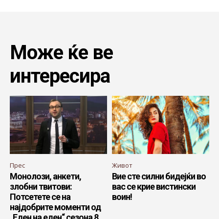
Може ќе ве
интересира
Прес
Живот
Монолози, анкети,
Вие сте силни бидејќи во
злобни твитови:
вас се крие вистински
Потсетете се на
воин!
најдобрите моменти од
„Еден на еден“ сезона 8