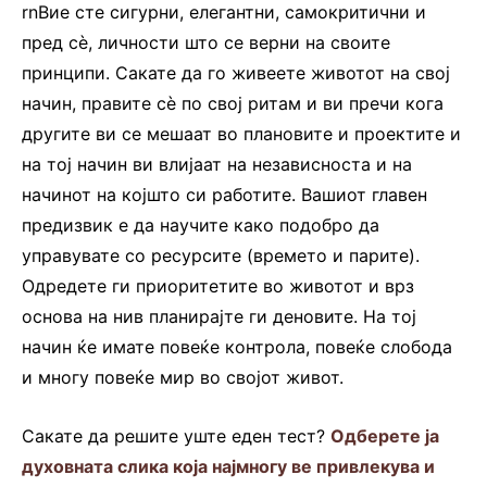
rnВие сте сигурни, елегантни, самокритични и
пред сè, личности што се верни на своите
принципи. Сакате да го живеете животот на свој
начин, правите сè по свој ритам и ви пречи кога
другите ви се мешаат во плановите и проектите и
на тој начин ви влијаат на независноста и на
начинот на којшто си работите. Вашиот главен
предизвик е да научите како подобро да
управувате со ресурсите (времето и парите).
Одредете ги приоритетите во животот и врз
основа на нив планирајте ги деновите. На тој
начин ќе имате повеќе контрола, повеќе слобода
и многу повеќе мир во својот живот.
Сакате да решите уште еден тест?
Одберете ја
духовната слика која најмногу ве привлекува и