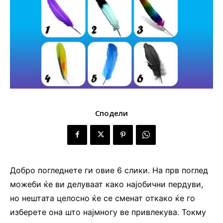
Сподели
Добро погледнете ги овие 6 слики. На прв поглед
можеби ќе ви делуваат како најобични пердуви,
но нештата целосно ќе се сменат откако ќе го
изберете она што најмногу ве привлекува. Токму