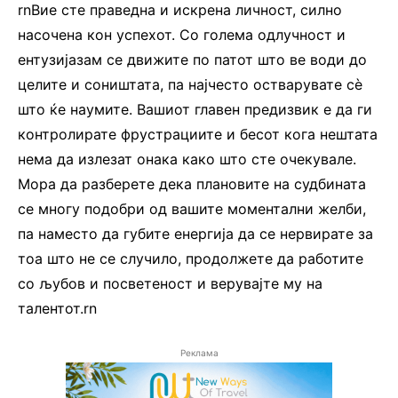
rnВие сте праведна и искрена личност, силно
насочена кон успехот. Со голема одлучност и
ентузијазам се движите по патот што ве води до
целите и соништата, па најчесто остварувате сè
што ќе наумите. Вашиот главен предизвик е да ги
контролирате фрустрациите и бесот кога нештата
нема да излезат онака како што сте очекувале.
Мора да разберете дека плановите на судбината
се многу подобри од вашите моментални желби,
па наместо да губите енергија да се нервирате за
тоа што не се случило, продолжете да работите
со љубов и посветеност и верувајте му на
талентот.rn
Реклама