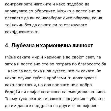
контролирате нагоните и како подобро да
управувате со обврските. Можно е постојано да
оставате да ви се насоберат сите обврски, па на
тој начин без да сакате си го отежнувате
секојдневието.rn
4. Љубезна и хармонична личност
rnВие сакате мир и хармонија во својот свет, па
затоа и постојано сте во потрага по благосостојба
– како за вас, така и за луѓето што ги сакате. Во
некои случаи туѓите проблеми ги доживувате
како сопствени, но ова воопшто не е добро
бидејќи ви влијае негативно на емоционално ниво.
Токму тука се крие и вашиот предизвик – убаво е
да им давате поддршка на другите, но најпрво