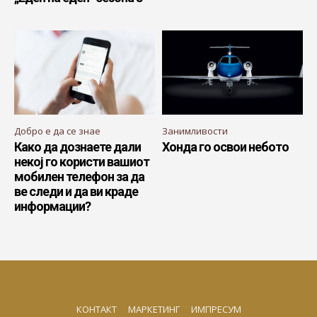
Добро е да се знае
Занимливости
Како да дознаете дали
Хонда го освои небото
некој го користи вашиот
мобилен телефон за да
ве следи и да ви краде
информации?
КОНТАКТ
МАРКЕТИНГ
ИМПРЕСУМ