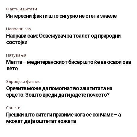
Факти и цитати
Интересни факти што сигурно не сте ги знаеле
Направи сам
Направи сам: Освежувач за тоалет од природни
состојки
Патувања
Малта – медитеранскиот бисер што ќе ве освои ова
лето
Здравје и фитнес
Оревите може да помогнат во заштитата на
срцето: Зошто вреди да ги јадете почесто?
Совети
Грешки што сите ги правиме кога се сончаме – а
можат да ја оштетат кожата