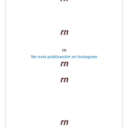
rn
rn
Ver esta publicación en Instagram
rn
rn
rn