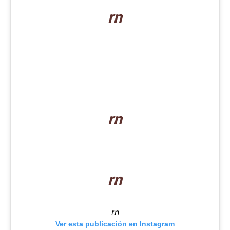
rn
rn
rn
rn
Ver esta publicación en Instagram