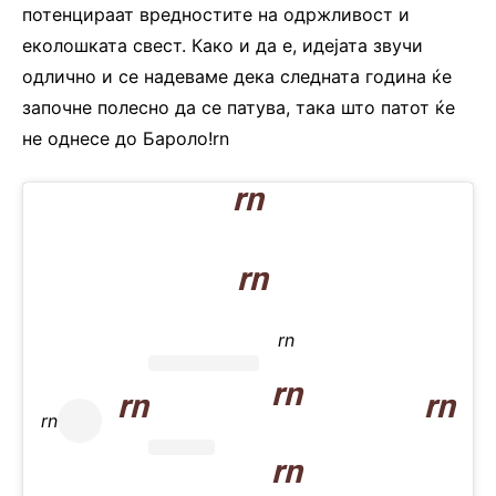
потенцираат вредностите на одржливост и
еколошката свест. Како и да е, идејата звучи
одлично и се надеваме дека следната година ќе
започне полесно да се патува, така што патот ќе
не однесе до Бароло!rn
rn
rn
rn
rn
rn
rn
rn
rn