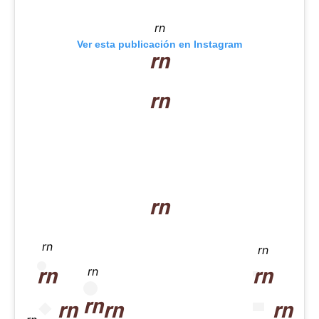
rn
Ver esta publicación en Instagram
rn
rn
rn
rn
rn
rn
rn
rn
rn
rn
rn
rn