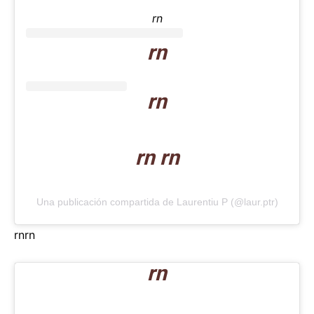
rn
rn
rn
rn rn
Una publicación compartida de Laurentiu P (@laur.ptr)
rn
rn
rn