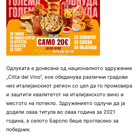
Одлуката е донесена од националното здружение
„Citta del Vino“, кое обединува различни градови
низ италијанскиот регион со цел да го промовира
и заштити квалитетот на италијанското вино и
местото на потекло. Здружението одлучи да ја
додели оваа титула во оваа година за 2021
година, а селото Бароло беше прогласено за
победник.