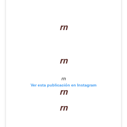
rn
rn
rn
Ver esta publicación en Instagram
rn
rn