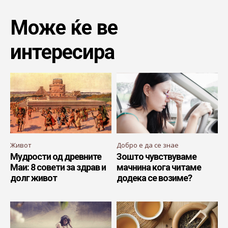
Може ќе ве
интересира
Живот
Добро е да се знае
Мудрости од древните
Зошто чувствуваме
Маи: 8 совети за здрав и
мачнина кога читаме
долг живот
додека се возиме?