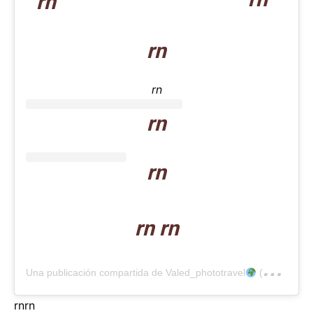
rn
rn
rn
rn
rn
rn rn
Una publicación compartida de Valed_phototravel
(@valed_phototravel)
rn
rn