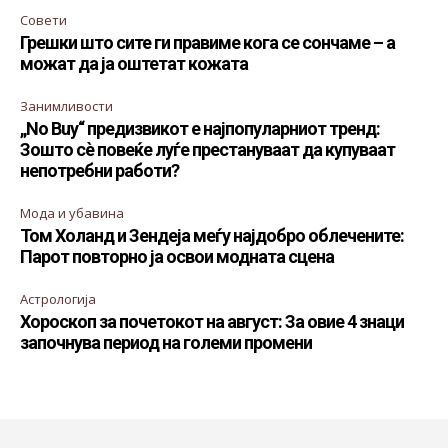
Совети
Грешки што сите ги правиме кога се сончаме – а
можат да ја оштетат кожата
Занимливости
„No Buy“ предизвикот е најпопуларниот тренд:
Зошто сè повеќе луѓе престануваат да купуваат
непотребни работи?
Мода и убавина
Том Холанд и Зендеја меѓу најдобро облечените:
Парот повторно ја освои модната сцена
Астрологија
Хороскоп за почетокот на август: За овие 4 знаци
започнува период на големи промени