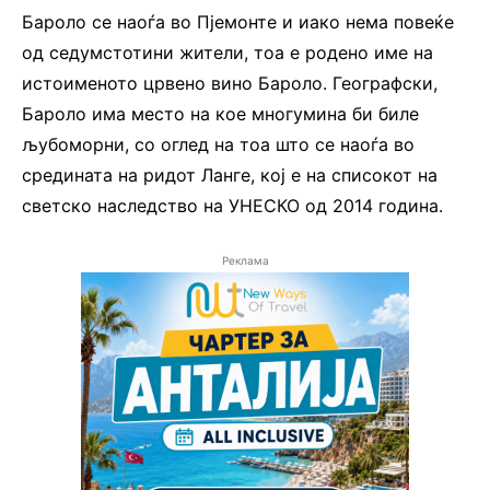
Бароло се наоѓа во Пјемонте и иако нема повеќе
од седумстотини жители, тоа е родено име на
истоименото црвено вино Бароло. Географски,
Бароло има место на кое многумина би биле
љубоморни, со оглед на тоа што се наоѓа во
средината на ридот Ланге, кој е на списокот на
светско наследство на УНЕСКО од 2014 година.
Реклама