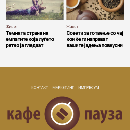
Живот
Живот
Темната страна на
Совети за готвење со чај
емпатите која луѓето
кои ќе ги направат
ретко ја гледаат
вашите јадења повкусни
КОНТАКТ
МАРКЕТИНГ
ИМПРЕСУМ