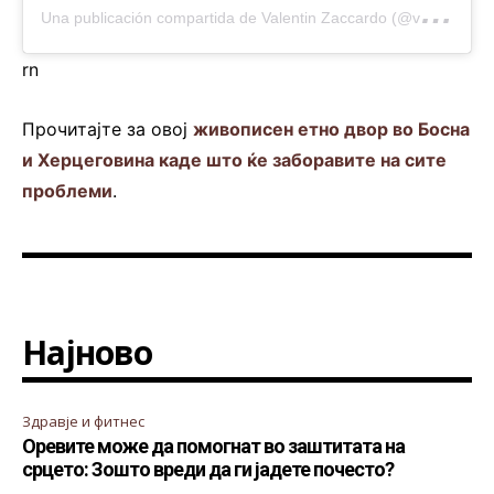
U
na publicación compartida de Valentin Zaccardo (@vzaccardo)
rn
Прочитајте за овој
живописен етно двор во Босна
и Херцеговина каде што ќе заборавите на сите
проблеми
.
Најново
Здравје и фитнес
Оревите може да помогнат во заштитата на
срцето: Зошто вреди да ги јадете почесто?