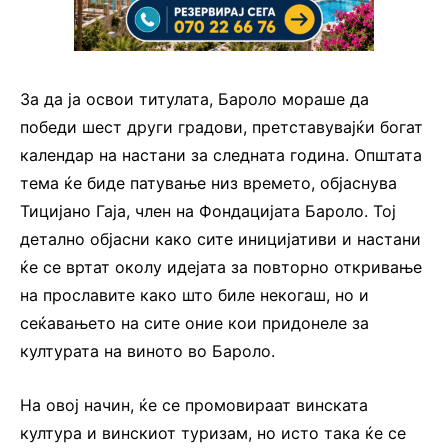
За да ја освои титулата, Бароло мораше да
победи шест други градови, претставувајќи богат
календар на настани за следната година. Општата
тема ќе биде патување низ времето, објаснува
Тицијано Гаја, член на Фондацијата Бароло. Тој
детално објасни како сите иницијативи и настани
ќе се вртат околу идејата за повторно откривање
на прославите како што биле некогаш, но и
сеќавањето на сите оние кои придонеле за
културата на виното во Бароло.
На овој начин, ќе се промовираат винската
култура и винскиот туризам, но исто така ќе се