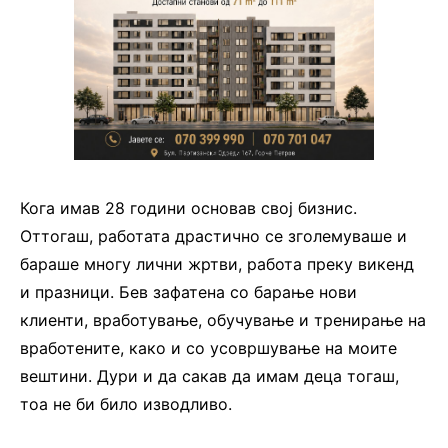
Кога имав 28 години основав свој бизнис.
Оттогаш, работата драстично се зголемуваше и
бараше многу лични жртви, работа преку викенд
и празници. Бев зафатена со барање нови
клиенти, вработување, обучување и тренирање на
вработените, како и со усовршување на моите
вештини. Дури и да сакав да имам деца тогаш,
тоа не би било изводливо.