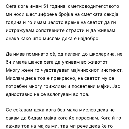
Сега кога имам 51 година, сметководителството
ми носи шестцифрена бројка на сметката секоја
година и го имам целото време на светот да ги
истражувам сопствените страсти и да живеам
онака како што мислам дека е најдобро.
Да имав поминато сѐ, од пелени до школарина, не
би имала шанса сега да уживам во животот.
Многу жени го чувствуваат мајчинскиот инстинкт.
Мислам дека тоа е прекрасно, на светот му се
потребни многу грижливи и посветени мајки. Јас
едноставно не се вклопувам во тоа.
Се сеќавам дека кога бев мала мислев дека не
сакам да бидам мајка кога ќе пораснам. Кога ѝ го
кажав тоа на мајка ми, таа ми рече дека ќе го