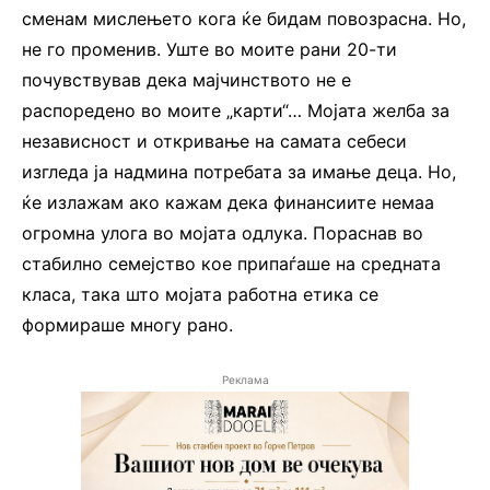
сменам мислењето кога ќе бидам повозрасна. Но,
не го променив. Уште во моите рани 20-ти
почувствував дека мајчинството не е
распоредено во моите „карти“… Мојата желба за
независност и откривање на самата себеси
изгледа ја надмина потребата за имање деца. Но,
ќе излажам ако кажам дека финансиите немаа
огромна улога во мојата одлука. Пораснав во
стабилно семејство кое припаѓаше на средната
класа, така што мојата работна етика се
формираше многу рано.
Реклама