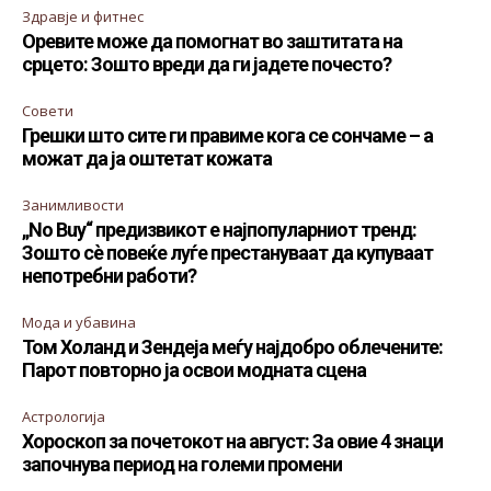
Здравје и фитнес
Оревите може да помогнат во заштитата на
срцето: Зошто вреди да ги јадете почесто?
Совети
Грешки што сите ги правиме кога се сончаме – а
можат да ја оштетат кожата
Занимливости
„No Buy“ предизвикот е најпопуларниот тренд:
Зошто сè повеќе луѓе престануваат да купуваат
непотребни работи?
Мода и убавина
Том Холанд и Зендеја меѓу најдобро облечените:
Парот повторно ја освои модната сцена
Астрологија
Хороскоп за почетокот на август: За овие 4 знаци
започнува период на големи промени