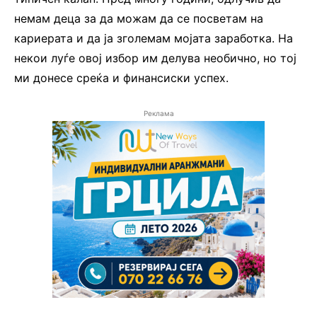
немам деца за да можам да се посветам на
кариерата и да ја зголемам мојата заработка. На
некои луѓе овој избор им делува необично, но тој
ми донесе среќа и финансиски успех.
Реклама