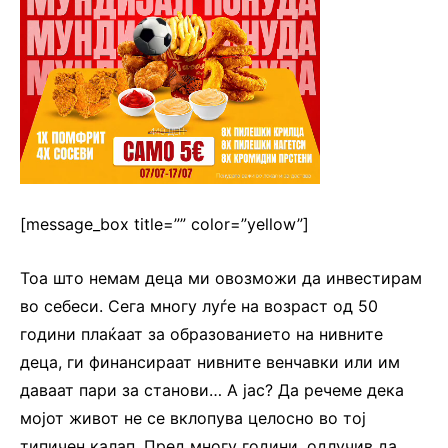
[message_box title=”” color=”yellow”]
Тоа што немам деца ми овозможи да инвестирам
во себеси. Сега многу луѓе на возраст од 50
години плаќаат за образованието на нивните
деца, ги финансираат нивните венчавки или им
даваат пари за станови… А јас? Да речеме дека
мојот живот не се вклопува целосно во тој
типичен калап. Пред многу години, одлучив да