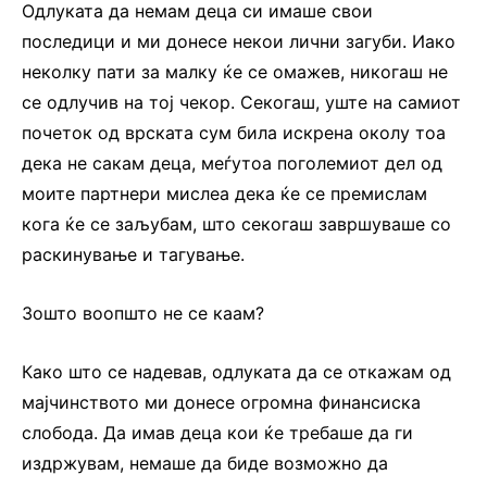
Одлуката да немам деца си имаше свои
последици и ми донесе некои лични загуби. Иако
неколку пати за малку ќе се омажев, никогаш не
се одлучив на тој чекор. Секогаш, уште на самиот
почеток од врската сум била искрена околу тоа
дека не сакам деца, меѓутоа поголемиот дел од
моите партнери мислеа дека ќе се премислам
кога ќе се заљубам, што секогаш завршуваше со
раскинување и тагување.
Зошто воопшто не се каам?
Како што се надевав, одлуката да се откажам од
мајчинството ми донесе огромна финансиска
слобода. Да имав деца кои ќе требаше да ги
издржувам, немаше да биде возможно да