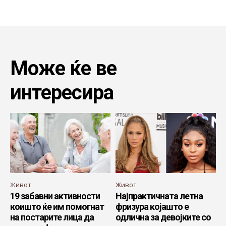
Може ќе ве
интересира
Живот
Живот
19 забавни активности
Најпрактичната летна
коишто ќе им помогнат
фризура којашто е
на постарите лица да
одлична за девојките со