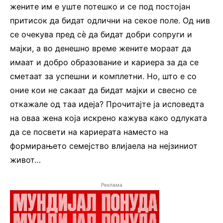
жените им е уште потешко и се под постојан
притисок да бидат одлични на секое поле. Од нив
се очекува пред сѐ да бидат добри сопруги и
мајки, а во денешно време жените мораат да
имаат и добро образование и кариера за да се
сметаат за успешни и комплетни. Но, што е со
оние кои не сакаат да бидат мајки и свесно се
откажале од таа идеја? Прочитајте ја исповедта
на оваа жена која искрено кажува како одлуката
да се посвети на кариерата наместо на
формирањето семејство влијаела на нејзиниот
живот…
Реклама