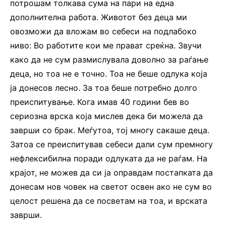
потрошам толкава сума на пари на една
дополнителна работа. Животот без деца ми
овозможи да вложам во себеси на подлабоко
ниво: Во работите кои ме прават среќна. Звучи
како да не сум размислувала доволно за раѓање
деца, но тоа не е точно. Тоа не беше одлука која
ја донесов лесно. За тоа беше потребно долго
преиспитување. Кога имав 40 години бев во
сериозна врска која мислев дека би можела да
заврши со брак. Меѓутоа, тој многу сакаше деца.
Затоа се преиспитував себеси дали сум премногу
нефлексибилна поради одлуката да не раѓам. На
крајот, не можев да си ја оправдам постапката да
донесам нов човек на светот освен ако не сум во
целост решена да се посветам на тоа, и врската
заврши.