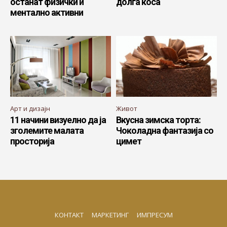
останат физички и
долга коса
ментално активни
Арт и дизајн
Живот
11 начини визуелно да ја
Вкусна зимска торта:
зголемите малата
Чоколадна фантазија со
просторија
цимет
КОНТАКТ
МАРКЕТИНГ
ИМПРЕСУМ