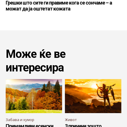
Грешки што сите ги правиме кога се сончаме – а
можат да ја оштетат кожата
Може ќе ве
интересира
Забава и хумор
Живот
Примамливи есенски
3 причини зошто