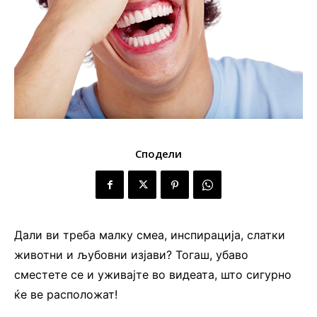
Сподели
Дали ви треба малку смеа, инспирација, слатки
животни и љубовни изјави? Тогаш, убаво
сместете се и уживајте во видеата, што сигурно
ќе ве расположат!