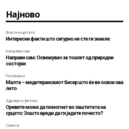
Најново
Факти и цитати
Интересни факти што сигурно не сте ги знаеле
Направи сам
Направи сам: Освежувач за тоалет од природни
состојки
Патувања
Малта – медитеранскиот бисер што ќе ве освои ова
лето
Здравје и фитнес
Оревите може да помогнат во заштитата на
срцето: Зошто вреди да ги јадете почесто?
Совети