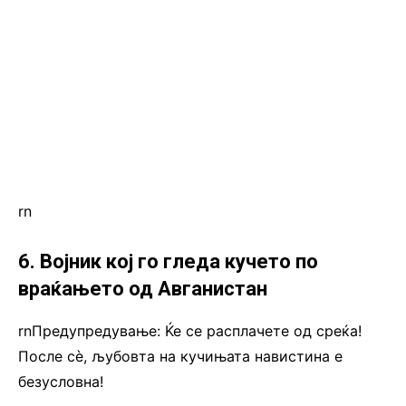
rn
6. Војник кој го гледа кучето по
враќањето од Авганистан
rnПредупредување: Ќе се расплачете од среќа!
После сѐ, љубовта на кучињата навистина е
безусловна!