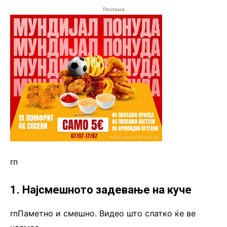
Реклама
rn
1. Најсмешното задевање на куче
rnПаметно и смешно. Видео што слатко ќе ве