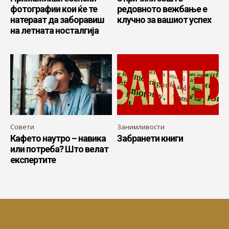
фотографии кои ќе те
редовното вежбање е
натераат да заборавиш
клучно за вашиот успех
на летната носталгија
Совети
Занимливости
Кафето наутро – навика
Забранети книги
или потреба? Што велат
експертите