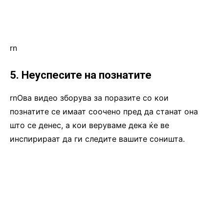
rn
5. Неуспесите на познатите
rnОва видео зборува за поразите со кои
познатите се имаат соочено пред да станат она
што се денес, а кои веруваме дека ќе ве
инспирираат да ги следите вашите соништа.