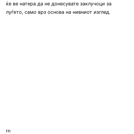
ќе ве натера да не донесувате заклучоци за
луѓето, само врз основа на нивниот изглед.
rn