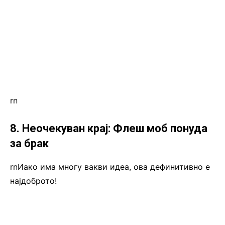
rn
8. Неочекуван крај: Флеш моб понуда
за брак
rnИако има многу вакви идеа, ова дефинитивно е
најдоброто!