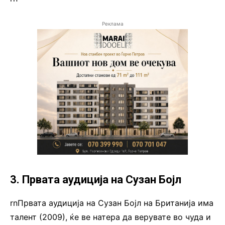
Реклама
3. Првата аудиција на Сузан Бојл
rnПрвата аудиција на Сузан Бојл на Британија има
талент (2009), ќе ве натера да верувате во чуда и