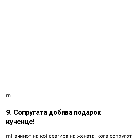
rn
9. Сопругата добива подарок –
кученце!
rnНачинот на кој реагира на жената, кога сопругот