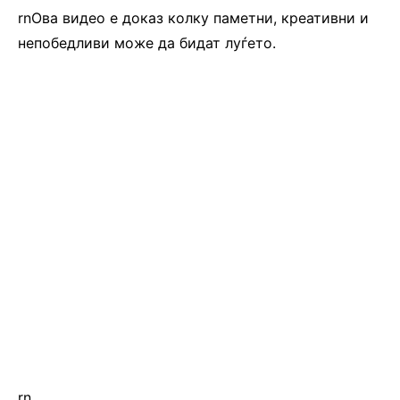
rnОва видео е доказ колку паметни, креативни и
непобедливи може да бидат луѓето.
rn