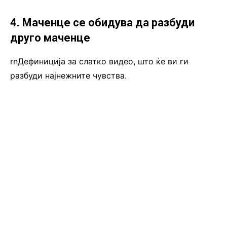
4. Маченце се обидува да разбуди
друго маченце
rnДефиниција за слатко видео, што ќе ви ги
разбуди најнежните чувства.