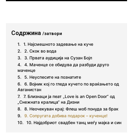
Содржина
/затвори
1. Најсмешното задевање на куче
2. Скок во вода
3. Првата аудиција на Сузан Бојл
4. Маченце се обидува да разбуди друго
маченце
5. Неуспесите на познатите
6. Војник кој го гледа кучето по враќањето од
Авганистан
7. Близнаци ја пеат „Love is an Open Door“ од
„Снежната кралица“ на Дизни
8. Неочекуван крај: Флеш моб понуда за брак
9. Сопругата добива подарок – кученце!
10. Најдобриот свадбен танц меѓу мајка и син