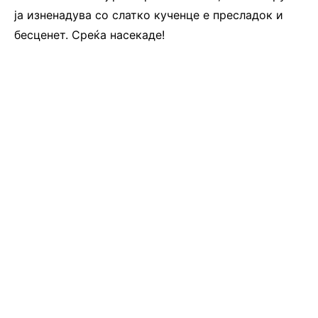
ја изненадува со слатко кученце е пресладок и
бесценет. Среќа насекаде!