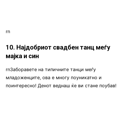
rn
10. Најдобриот свадбен танц меѓу
мајка и син
rnЗаборавете на типичните танци меѓу
младоженците, ова е многу поуникатно и
поинтересно! Денот веднаш ќе ви стане поубав!