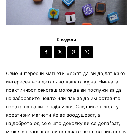
Сподели
Овие интересни магнети можат да ви дојдат како
интересен нов детаљ во вашата кујна. Нивната
практичност секогаш може да ви послужи за да
не заборавите нешто или пак за да им оставите
порака на вашите најблиски. Следниве неколку
креативни магнети ќе ве воодушеват, а
најдоброто од сѐ е што доколку ви се допаѓаат,
можете веднаш да си порачате некој од нив преку