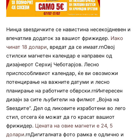
Нинџа ѕвездичките се навистина несекојдневен и
впечатлив додаток за вашиот фрижидер.
Иако
чинат 18 долари
, вредат да се имаат.rnОвој
стилски магнетен календар е направен од
дизајнерот Серхиј Чеботарјов. Лесно
приспособливиот календар, ќе ви овозможи
потенцирање на важните датуми и лесно
планирање на работните обврски.rnИнтересен
дизајн за сите љубители на филмот „Војна на
Ѕвездите“. Дел од ликовите изработени во лего
стил, отсега ќе можат да го красат вашиот
фрижидер.
Цената на овие магнети е 24, 5
долари
.rnДигиталната фото рамка е одлично и