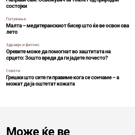
состојки
Патувања
Малта – медитеранскиот бисер што ќе ве освои ова
лето
Здравје и фитнес
Оревите може да помогнат во заштитата на
срцето: Зошто вреди да ги јадете почесто?
Совети
Грешки што сите ги правиме кога се сончаме – а
можат да ја оштетат кожата
Може ќе ве