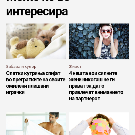
интересира
Забава и хумор
Живот
Слатки кутриња спијат
4 нешта кои силните
во прегратките на своите
жени никогаш не ги
омилени плишани
прават за да го
играчки
привлечат вниманието
на партнерот