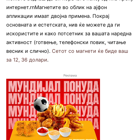
интернет.rnМагнетите во облик на ајфон
апликации имаат двојна примена. Покрај
основната и естетската, нив ќе можете да ги
искористите и како потсетник за вашата наредна
активност (готвење, телефонски повик, читање
весник и слично).
Сетот со магнети ќе биде ваш
за 12, 36 долари
.
Реклама