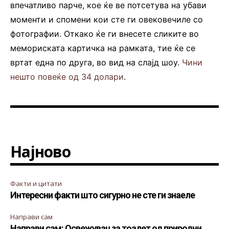
впечатливо парче, кое ќе ве потсетува на убави
моменти и спомени кои сте ги овековечиле со
фотографии. Откако ќе ги внесете сликите во
мемориската картичка на рамката, тие ќе се
вртат една по друга, во вид на слајд шоу.
Чини
нешто повеќе од 34 долари
.
Најново
Факти и цитати
Интересни факти што сигурно не сте ги знаеле
Направи сам
Направи сам: Освежувач за тоалет од природни