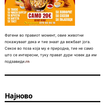
Фатени во правиот момент, овие животни
покажуваат дека и тие знаат да вежбаат јога.
Секое во поза која му е природна, тие не само
што се интересни, туку прават дури човек да им
подзавиди.
rn
Најново