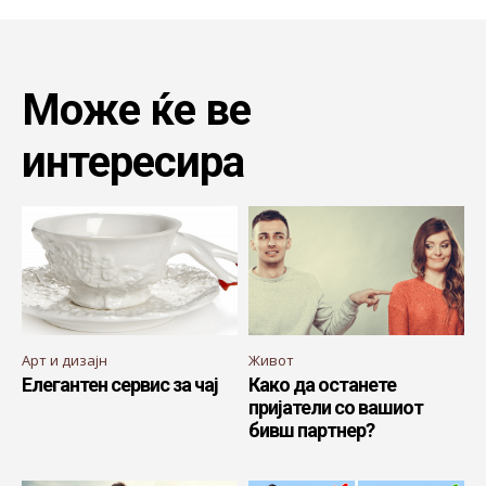
Може ќе ве
интересира
Арт и дизајн
Живот
Елегантен сервис за чај
Како да останете
пријатели со вашиот
бивш партнер?