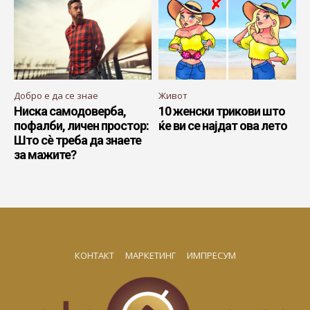
Добро е да се знае
Живот
Ниска самодоверба,
10 женски трикови што
пофалби, личен простор:
ќе ви се најдат ова лето
Што сѐ треба да знаете
за мажите?
КОНТАКТ
МАРКЕТИНГ
ИМПРЕСУМ