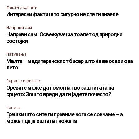
Факти и цитати
Интересни факти што сигурно не сте ги знаеле
Направи сам
Направи сам: Освежувач за тоалет од природни
состојки
Патувања
Малта – медитеранскиот бисер што ќе ве освои ова
лето
Здравје и фитнес
Оревите може да помогнат во заштитата на
срцето: Зошто вреди да ги јадете почесто?
Совети
Грешки што сите ги правиме кога се сончаме – а
можат да ја оштетат кожата