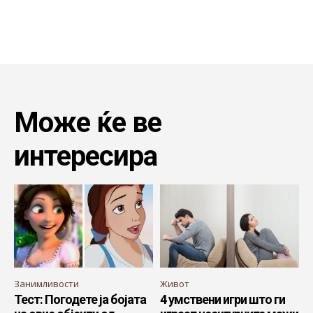
Може ќе ве
интересира
Занимливости
Живот
Тест: Погодете ја бојата
4 умствени игри што ги