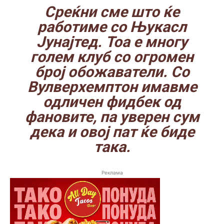
Среќни сме што ќе
работиме со Њукасл
Јунајтед. Тоа е многу
голем клуб со огромен
број обожаватели. Со
Вулверхемптон имавме
одличен фидбек од
фановите, па уверен сум
дека и овој пат ќе биде
така.
Реклама