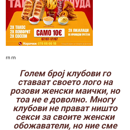
rn
.
rn
Голем број клубови
го
ставаат своето лого
на
розови женски маички, но
тоа не е доволно. Многу
клубови не прават ништо
секси за своите женски
обожаватели, но ние сме