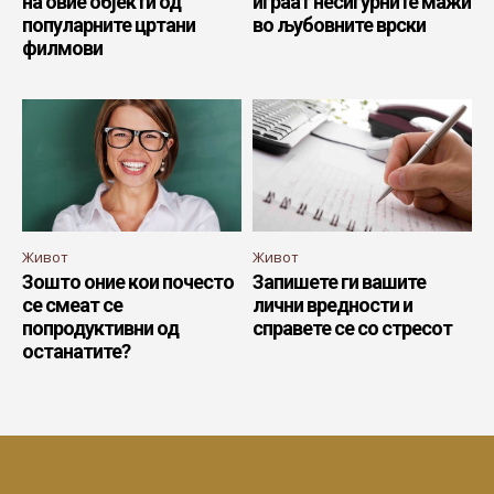
на овие објекти од
играат несигурните мажи
популарните цртани
во љубовните врски
филмови
Живот
Живот
Зошто оние кои почесто
Запишете ги вашите
се смеат се
лични вредности и
попродуктивни од
справете се со стресот
останатите?