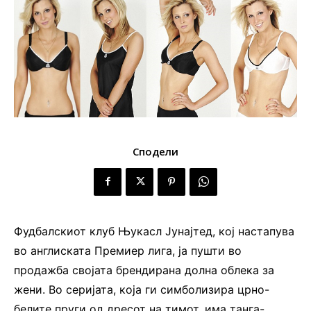
Сподели
Фудбалскиот клуб Њукасл Јунајтед, кој настапува
во англиската Премиер лига, ја пушти во
продажба својата брендирана долна облека за
жени. Во серијата, која ги симболизира црно-
белите пруги од дресот на тимот, има танга-