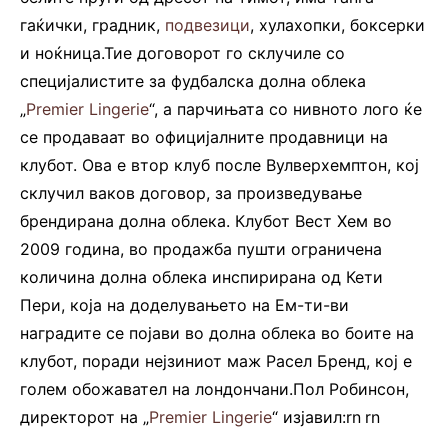
гаќички, градник,
подвезици
, хулахопки, боксерки
и ноќница.Тие договорот го склучиле со
специјалистите за фудбалска долна облека
„
Premier Lingerie
“, а парчињата со нивното лого ќе
се продаваат во официјалните продавници на
клубот. Ова е втор клуб после Вулверхемптон, кој
склучил ваков договор, за произведување
брендирана долна облека. Клубот Вест Хем во
2009 година, во продажба пушти ограничена
количина долна облека инспирирана од Кети
Пери, која на доделувањето на Ем-ти-ви
наградите се појави во долна облека во боите на
клубот, поради нејзиниот маж Расел Бренд, кој е
голем обожавател на лондончани.Пол Робинсон,
директорот на „
Premier Lingerie
“ изјавил:rn
.
rn