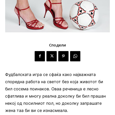
Сподели
Фудбалската игра се сфаќа како најважната
споредна работа на светот без која животот би
бил сосема поинаков. Оваа реченица е лесно
сфатлива и многу реална доколку би бил прашан
некој од посилниот пол, но доколку запрашате
жена таа би ви се изнасмеала.