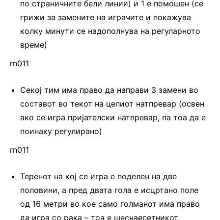
по страничните бели линии) и 1 е помошен (се
грижи за замените на играчите и покажува
колку минути се надополнува на регуларното
време)
rn011
Секој тим има право да направи 3 замени во
составот во текот на целиот натпревар (освен
ако се игра пријателски натпревар, па тоа да е
поинаку регулирано)
rn011
Теренот на кој се игра е поделен на две
половини, а пред двата гола е исцртано поле
од 16 метри во кое само голманот има право
да игра со рака – тоа е шеснаесетникот