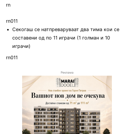
rn
rn011
Секогаш се натпреваруваат два тима кои се
составени од по 11 играчи (1 голман и 10
играчи)
rn011
Реклама