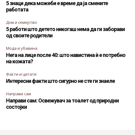
5 знаци дека можеби е време да ја смените
работата
Дом и семејство
5 работи што детето никогаш нема да ги заборави
од своите родители
Мода и убавина
Нега на лице после 40: што навистина ѝ е потребно
на кожата?
Факти и цитати
Интересни факти што сигурно не сте ги знаеле
Направи сам
Направи сам: Освежувач за тоалет од природни
состојки