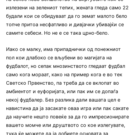
излезени на зелениот тепих, жената гледа само 22
будали кои се обидуваат да го земат малото бело
топче притоа несфатливо и дивјачки убивајќи се
самите себеси. Но не е се така црно-бело.
Иако се малку, има припаднички од понежниот
пол кои длабоко се вљубени во магијата на
фудбалот, но сепак мнозинството гледаат фудбал
само кога мораат, како на пример кога е во тек
Светско Првенство, па треба да се вклопат во
амбиентот и еуфоријата, или пак им се допаѓа
некој фудбалер. Без разлика дали вашата цел е
навистина да ја засакате оваа игра или пак сакате
да научите нешто повеќе за да го импресионирате
вашето момче или друштвото со кое излегувате,
тука ќе можете да ја добиете основата за