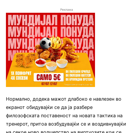
Реклама
Нормално, додека мажот длабоко е навлезен во
екранот обидувајќи се да ја разбере
филозофската поставеност на новата тактика на
тренерот, притоа возбудувајќи се и воздивнувајќи
на секое ново волшепство на виртуозите кои се