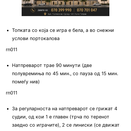
Топката со која се игра е бела, а во снежни
услови портокалова
rn011
Натпреварот трае 90 минути (две
полувремиња по 45 мин., со пауза од 15 мин.
помеѓу нив)
rn011
За регуларноста на натпреварот се грижат 4
судии, од кои 1 е главен (трча по теренот
заедно со играчите), 2 се линиски (се движат