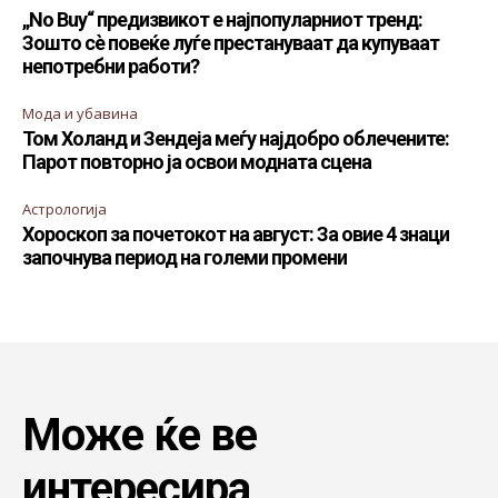
„No Buy“ предизвикот е најпопуларниот тренд:
Зошто сè повеќе луѓе престануваат да купуваат
непотребни работи?
Мода и убавина
Том Холанд и Зендеја меѓу најдобро облечените:
Парот повторно ја освои модната сцена
Астрологија
Хороскоп за почетокот на август: За овие 4 знаци
започнува период на големи промени
Може ќе ве
интересира