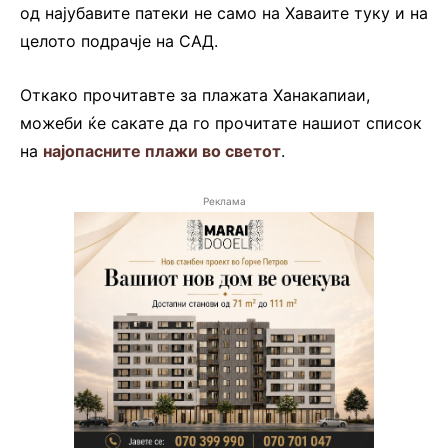
од најубавите патеки не само на Хаваите туку и на
целото подрачје на САД.
Откако прочитавте за плажата Ханакапиаи,
можеби ќе сакате да го прочитате нашиот список
на
најопасните плажи во светот
.
Реклама