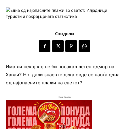
Сподели
Има ли некој кој не би посакал летен одмор на
Хаваи? Но, дали знаевте дека овде се наоѓа една
од најопасните плажи на светот?
Реклама