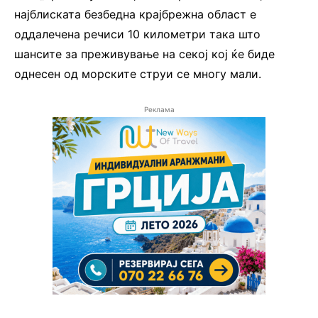
најблиската безбедна крајбрежна област е
оддалечена речиси 10 километри така што
шансите за преживување на секој кој ќе биде
однесен од морските струи се многу мали.
Реклама