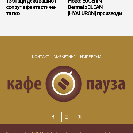
13 знаци дека вашиот
Ново: EUCERIN
сопруг е фантастичен
DermatoCLEAN
татко
[HYALURON] производи
КОНТАКТ
МАРКЕТИНГ
ИМПРЕСУМ