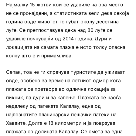
Најмалку 15 жртви кои се удавиле на ова место
не се пронајдени, а статистиката вели дека секоја
година овде животот го губат околу десетина
луѓе. Се претпоставува дека над 80 луѓе се
удавиле почнувајќи од 2014 година. Дури и
локацијата на самата плажа е исто толку опасна
колку што е и примамлива.
Сепак, тоа не ги спречува туристите да уживаат
овде, особено за време на летниот одмор кога
плажата се претвора во одлична локација за
пикник, па дури и за капење. Плажата се наоѓа
недалеку од патеката Калалау, една од
најпознатите планинарски пешачки патеки на
Хаваите. Долга е 18 километри и ја поврзува
плажата со долината Калалау. Се смета за една