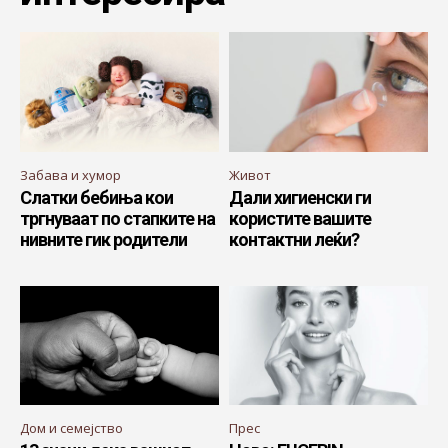
Забава и хумор
Живот
Слатки бебиња кои
Дали хигиенски ги
тргнуваат по стапките на
користите вашите
нивните гик родители
контактни леќи?
Дом и семејство
Прес