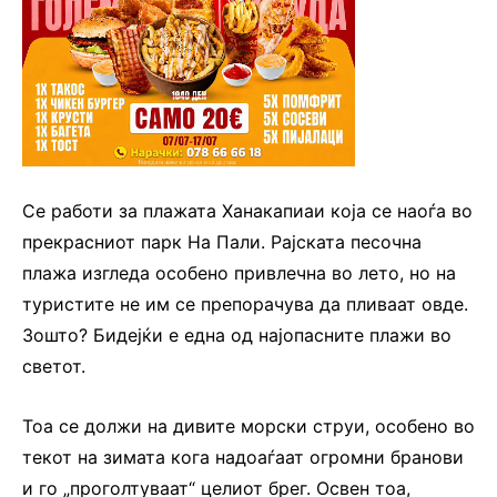
Се работи за плажата Ханакапиаи која се наоѓа во
прекрасниот парк На Пали. Рајската песочна
плажа изгледа особено привлечна во лето, но на
туристите не им се препорачува да пливаат овде.
Зошто? Бидејќи е една од најопасните плажи во
светот.
Тоа се должи на дивите морски струи, особено во
текот на зимата кога надоаѓаат огромни бранови
и го „проголтуваат“ целиот брег. Освен тоа,