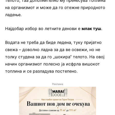
телото, таа дополнително му пренесува топлина
на организмот и може да го отежне природното
ладење.
Најдобар избор во летните денови е
млак туш
.
Водата не треба да биде ледена, туку пријатно
свежа – доволно ладна за да ве освежи, но не
толку студена за да го „шокира“ телото. На овој
начин организмот полесно ја исфрла вишокот
топлина и се разладува постепено.
Реклама