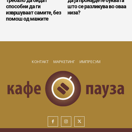
требало да бидат
да ја пронајдете буквата
способни да ги
што се разликува во оваа
извршуваат самите, без
низа?
помош од мажите
КОНТАКТ
МАРКЕТИНГ
ИМПРЕСУМ