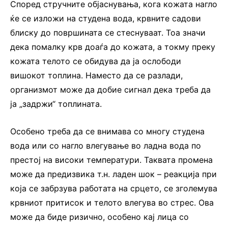
Според стручните објаснувања, кога кожата нагло
ќе се изложи на студена вода, крвните садови
блиску до површината се стеснуваат. Тоа значи
дека помалку крв доаѓа до кожата, а токму преку
кожата телото се обидува да ја ослободи
вишокот топлина. Наместо да се разлади,
организмот може да добие сигнал дека треба да
ја „задржи“ топлината.
Особено треба да се внимава со многу студена
вода или со нагло влегување во ладна вода по
престој на високи температури. Таквата промена
може да предизвика т.н. ладен шок – реакција при
која се забрзува работата на срцето, се зголемува
крвниот притисок и телото влегува во стрес. Ова
може да биде ризично, особено кај лица со