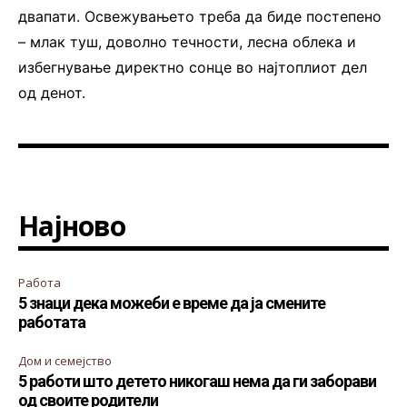
двапати. Освежувањето треба да биде постепено
– млак туш, доволно течности, лесна облека и
избегнување директно сонце во најтоплиот дел
од денот.
Најново
Работа
5 знаци дека можеби е време да ја смените
работата
Дом и семејство
5 работи што детето никогаш нема да ги заборави
од своите родители