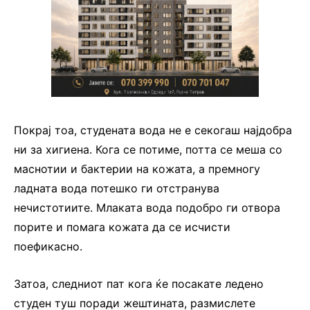
Покрај тоа, студената вода не е секогаш најдобра
ни за хигиена. Кога се потиме, потта се меша со
маснотии и бактерии на кожата, а премногу
ладната вода потешко ги отстранува
нечистотиите. Млаката вода подобро ги отвора
порите и помага кожата да се исчисти
поефикасно.
Затоа, следниот пат кога ќе посакате ледено
студен туш поради жештината, размислете