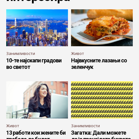
Занимливости
Живот
10-те најскапи градови
Највкусните лазањи со
во светот
зеленчук
Живот
Занимливости
13 работи кои жените би
Загатка: Дали можете