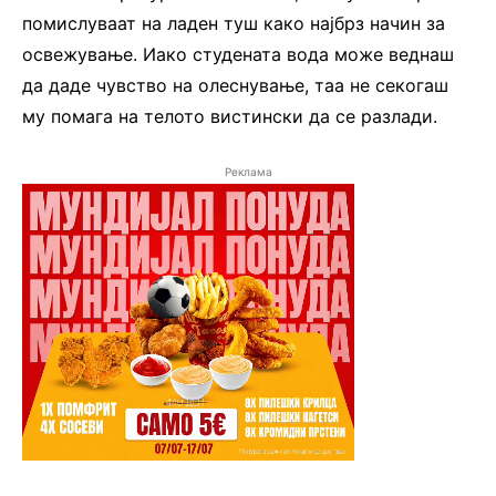
помислуваат на ладен туш како најбрз начин за
освежување. Иако студената вода може веднаш
да даде чувство на олеснување, таа не секогаш
му помага на телото вистински да се разлади.
Реклама