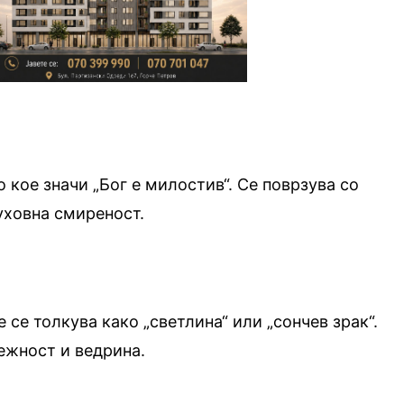
 кое значи „Бог е милостив“. Се поврзува со
уховна смиреност.
 се толкува како „светлина“ или „сончев зрак“.
ежност и ведрина.