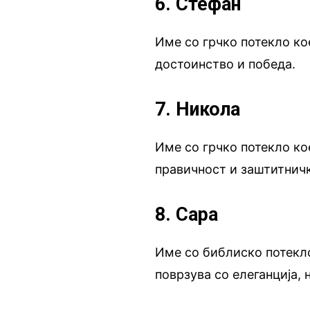
6. Стефан
Име со грчко потекло кое
достоинство и победа.
7. Никола
Име со грчко потекло ко
правичност и заштитничк
8. Сара
Име со библиско потекло
поврзува со елеганција,