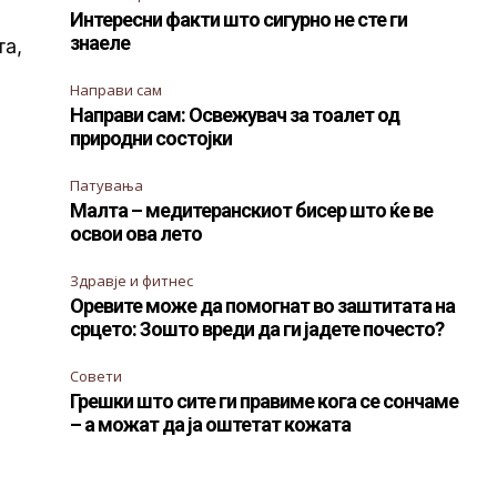
Интересни факти што сигурно не сте ги
знаеле
та,
Направи сам
Направи сам: Освежувач за тоалет од
природни состојки
Патувања
Малта – медитеранскиот бисер што ќе ве
освои ова лето
Здравје и фитнес
Оревите може да помогнат во заштитата на
срцето: Зошто вреди да ги јадете почесто?
Совети
Грешки што сите ги правиме кога се сончаме
– а можат да ја оштетат кожата