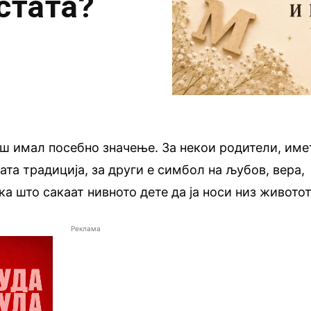
стата?
ш имал посебно значење. За некои родители, име
ата традиција, за други е симбол на љубов, вера,
а што сакаат нивното дете да ја носи низ животот
Реклама