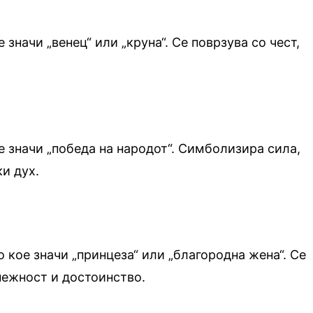
 значи „венец“ или „круна“. Се поврзува со чест,
е значи „победа на народот“. Симболизира сила,
и дух.
 кое значи „принцеза“ или „благородна жена“. Се
 нежност и достоинство.