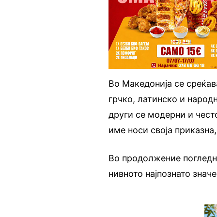
Во Македонија се среќав
грчко, латинско и народ
други се модерни и често
име носи своја приказна
Во продолжение погледне
нивното најпознато знач