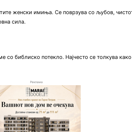
тите женски имиња. Се поврзува со љубов, чисто
овна сила.
ме со библиско потекло. Најчесто се толкува како
Реклама