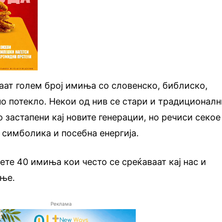
аат голем број имиња со словенско, библиско,
но потекло. Некои од нив се стари и традиционалн
 застапени кај новите генерации, но речиси секое
, симболика и посебна енергија.
те 40 имиња кои често се среќаваат кај нас и
ење.
Реклама