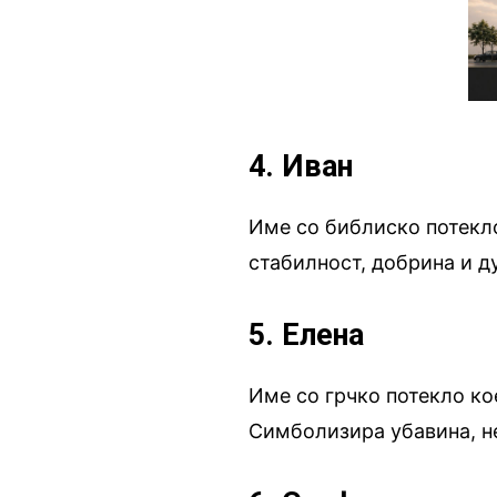
4. Иван
Име со библиско потекло
стабилност, добрина и д
5. Елена
Име со грчко потекло кое
Симболизира убавина, н