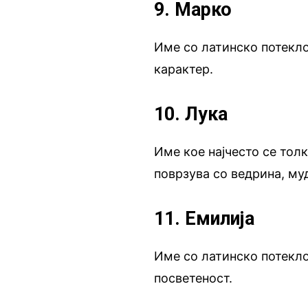
9. Марко
Име со латинско потекло
карактер.
10. Лука
Име кое најчесто се толк
поврзува со ведрина, му
11. Емилија
Име со латинско потекло
посветеност.