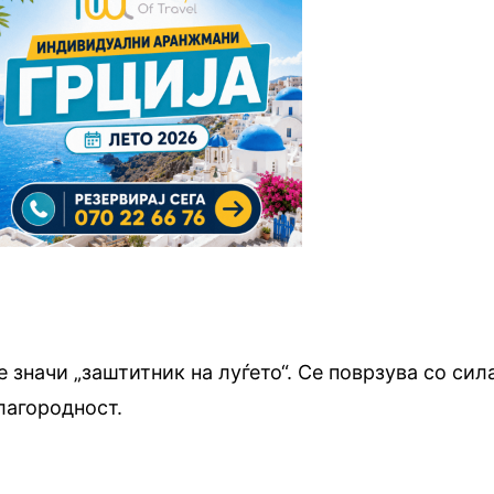
 значи „заштитник на луѓето“. Се поврзува со сил
лагородност.