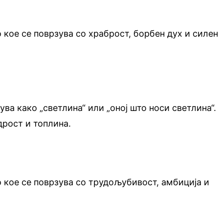
 кое се поврзува со храброст, борбен дух и силен
ува како „светлина“ или „оној што носи светлина“.
дрост и топлина.
 кое се поврзува со трудољубивост, амбиција и