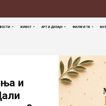
ВОСТИ
ЖИВОТ
АРТ И ДИЗАЈН
ФИЛМ И ТВ
МУ
иња и
Дали