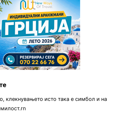
ите
о, клекнувањето исто така е симбол и на
милост.rn