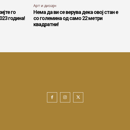
Арт и дизајн
ијте го
Нема да ви се верува дека овој стан е
023 година!
со големина од само 22 метри
квадратни!