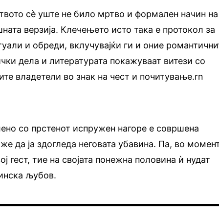
твото сѐ уште не било мртво и формален начин на
ата верзија. Клечењето исто така е протокол за
уали и обреди, вклучувајќи ги и оние романтични
чки дела и литературата покажуваат витези со
ите владетели во знак на чест и почитување.rn
ено со прстенот испружен нагоре е совршена
же да ја здогледа неговата убавина. Па, во момен
ој гест, тие на својата понежна половина ѝ нудат
инска љубов.