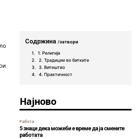
Содржина
/затвори
шло
1. Религија
2. Традиции во битките
кои
3. Витештво
4. Практичност
Најново
Работа
5 знаци дека можеби е време да ја смените
работата