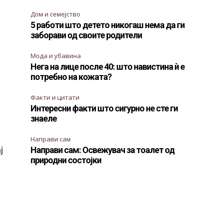
Дом и семејство
5 работи што детето никогаш нема да ги
заборави од своите родители
Мода и убавина
Нега на лице после 40: што навистина ѝ е
потребно на кожата?
Факти и цитати
Интересни факти што сигурно не сте ги
знаеле
Направи сам
ј
Направи сам: Освежувач за тоалет од
природни состојки