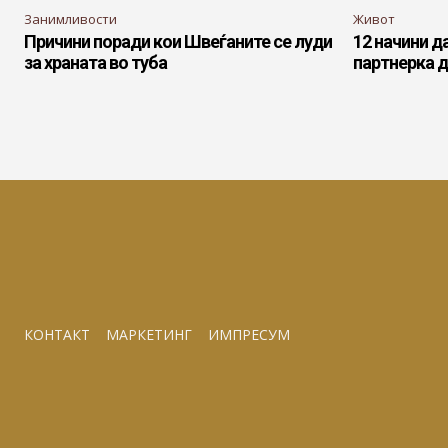
Занимливости
Живот
Причини поради кои Швеѓаните се луди
12 начини д
за храната во туба
партнерка д
КОНТАКТ
МАРКЕТИНГ
ИМПРЕСУМ