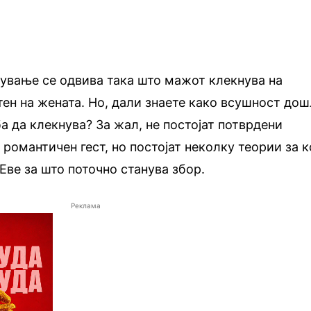
ување се одвива така што мажот клекнува на
тен на жената. Но, дали знаете како всушност до
а да клекнува? За жал, не постојат потврдени
 романтичен гест, но постојат неколку теории за 
 Еве за што поточно станува збор.
Реклама