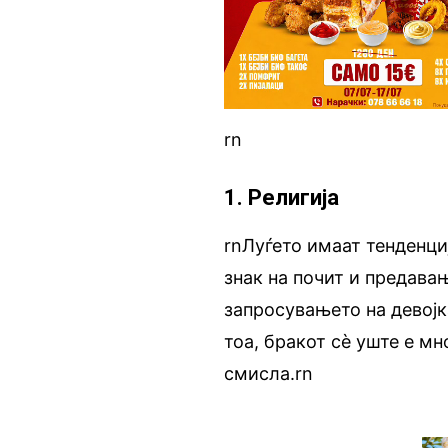
rn
1. Религија
rnЛуѓето имаат тенденциј
знак на почит и предавањ
запросувањето на девојка
тоа, бракот сѐ уште е мн
смисла.rn