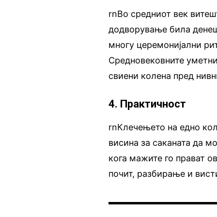
rnВо средниот век витеш
додворување била денешн
многу церемонијални рит
Средновековните уметни
свиени колена пред нивн
4. Практичност
rnКлечењето на едно кол
висина за саканата да мо
кога мажите го прават ов
почит, разбирање и вист