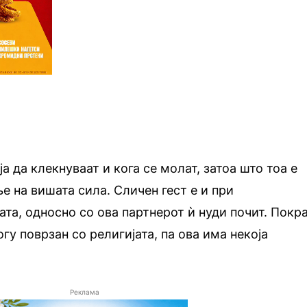
а да клекнуваат и кога се молат, затоа што тоа е
е на вишата сила. Сличен гест е и при
та, односно со ова партнерот ѝ нуди почит. Покра
огу поврзан со религијата, па ова има некоја
Реклама