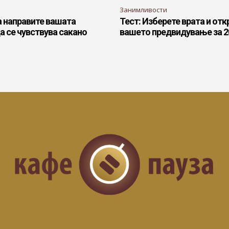
Занимливости
а направите вашата
Тест: Изберете врата и откр
а се чувствува сакано
вашето предвидување за 2