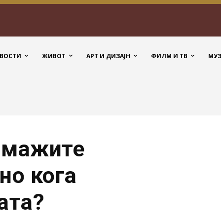
ВОСТИ
ЖИВОТ
АРТ И ДИЗАЈН
ФИЛМ И ТВ
МУ
 мажите
но кога
ата?