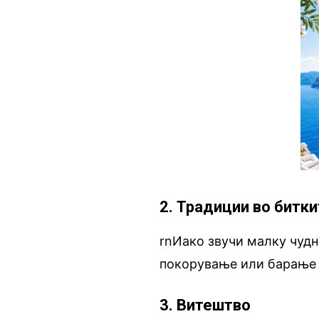
2. Традиции во битк
rnИако звучи малку чудн
покорување или барање 
3. Витештво