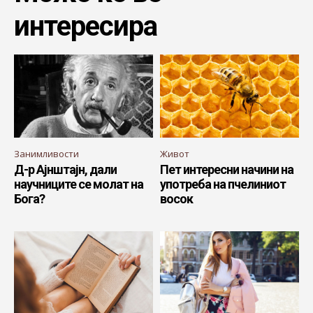
интересира
Занимливости
Живот
Д-р Ајнштајн, дали
Пет интересни начини на
научниците се молат на
употреба на пчелиниот
Бога?
восок