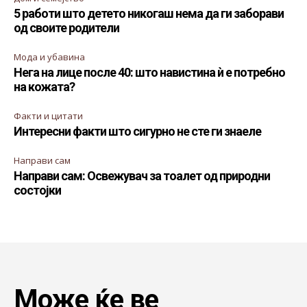
5 работи што детето никогаш нема да ги заборави
од своите родители
Мода и убавина
Нега на лице после 40: што навистина ѝ е потребно
на кожата?
Факти и цитати
Интересни факти што сигурно не сте ги знаеле
Направи сам
Направи сам: Освежувач за тоалет од природни
состојки
Може ќе ве