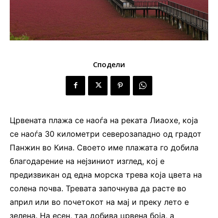
Сподели
Црвената плажа се наоѓа на реката Лиаохе, која
се наоѓа 30 километри северозападно од градот
Панжин во Кина. Своето име плажата го добила
благодарение на нејзиниот изглед, кој е
предизвикан од една морска трева која цвета на
солена почва. Тревата започнува да расте во
април или во почетокот на мај и преку лето е
зелена. На есен, таа добива црвена боја, а