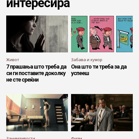
интересира
Живот
Забава и хумор
7 прашања што треба да
Она што ти треба за да
си ги поставите доколку
успееш
не сте среќни
Занимливости
Филм