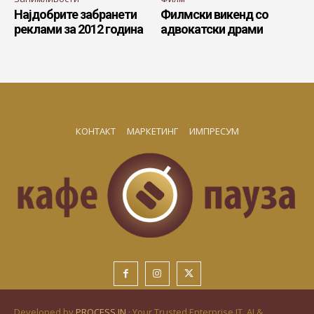
Најдобрите забранети
Филмски викенд со
реклами за 2012 година
адвокатски драми
КОНТАКТ
МАРКЕТИНГ
ИМПРЕСУМ
Developed by
PROCESS IN
· Your Trusted Enterprise IT, AI &