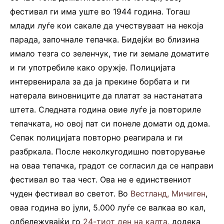
фестивал ги има уште во 1944 година. Тогаш
млади луѓе кои сакале да учествуваат на некоја
парада, започнале тепачка. Бидејќи во близина
имало тезга со зеленчук, тие ги земале доматите
и ги употребиле како оружје. Полицијата
интервенирала за да ја прекине борбата и ги
натерала виновниците да платат за настанатата
штета. Следната година овие луѓе ја повториле
тепачката, но овој пат си понеле домати од дома.
Сепак полицијата повторно реагирала и ги
разбркала. После неколкугодишно повторување
на оваа тепачка, градот се согласил да се направи
фестивал во таа чест. Ова не е единствениот
чуден фестивал во светот. Во
Вестланд, Мичиген
,
оваа година во јули, 5.000 луѓе се валкаа во кал,
одбележувајќи го
24-тиот ден на калта
, додека