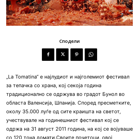
Сподели
„La Tomatina“ е најлудиот и најголемиот фестивал
за тепачка со храна, кој секоја година
традиционално се одржува во градот Бунол во
областа Валенсија, Шпанија. Според пресметките,
околу 35.000 луѓе од сите краишта на светот,
учествувале на годинешниот фестивал кој се
одржа на 31 август 2011 година, на кој се војуваше
со 120 тона домати.Своите почетоци, овој