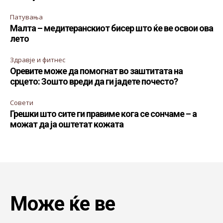
Патувања
Малта – медитеранскиот бисер што ќе ве освои ова
лето
Здравје и фитнес
Оревите може да помогнат во заштитата на
срцето: Зошто вреди да ги јадете почесто?
Совети
Грешки што сите ги правиме кога се сончаме – а
можат да ја оштетат кожата
Може ќе ве