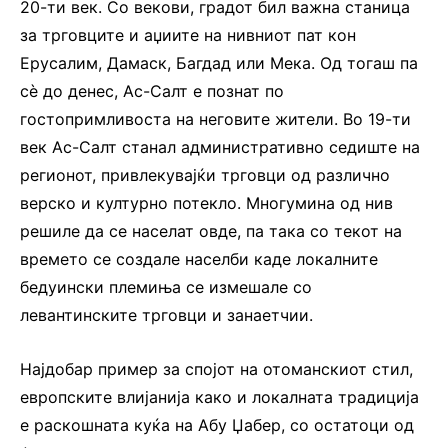
20-ти век. Со векови, градот бил важна станица
за трговците и аџиите на нивниот пат кон
Ерусалим, Дамаск, Багдад или Мека. Од тогаш па
сè до денес, Ас-Салт е познат по
гостопримливоста на неговите жители. Во 19-ти
век Ас-Салт станал административно седиште на
регионот, привлекувајќи трговци од различно
верско и културно потекло. Многумина од нив
решиле да се населат овде, па така со текот на
времето се создале населби каде локалните
бедуински племиња се измешале со
левантинските трговци и занаетчии.
Најдобар пример за спојот на отоманскиот стил,
европските влијанија како и локалната традиција
е раскошната куќа на Абу Џабер, со остатоци од