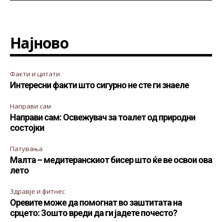
Најново
Факти и цитати
Интересни факти што сигурно не сте ги знаеле
Направи сам
Направи сам: Освежувач за тоалет од природни
состојки
Патувања
Малта – медитеранскиот бисер што ќе ве освои ова
лето
Здравје и фитнес
Оревите може да помогнат во заштитата на
срцето: Зошто вреди да ги јадете почесто?