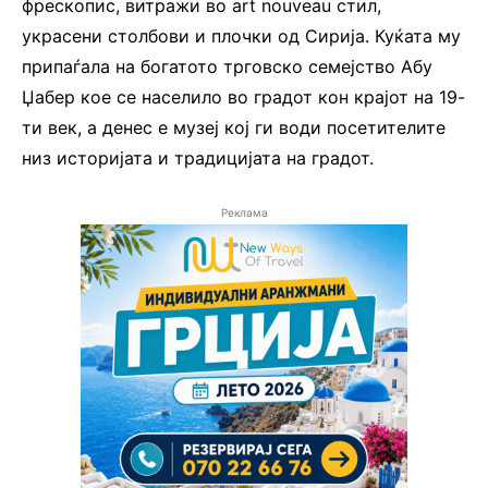
фрескопис, витражи во art nouveau стил,
украсени столбови и плочки од Сирија. Куќата му
припаѓала на богатото трговско семејство Абу
Џабер кое се населило во градот кон крајот на 19-
ти век, а денес е музеј кој ги води посетителите
низ историјата и традицијата на градот.
Реклама