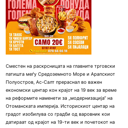
Сместен на раскрсницата на главните трговски
патишта меѓу Средоземното Море и Арапскиот
Полуостров, Ас-Салт прераснал во важен
економски центар кон крајот на 19 век за време
на реформите наменети за „модернизација“ на
Отоманската империја. Историскиот центар на
градот изобилува со градби од варовник кои
датираат од крајот на 19-ти век и почетокот на