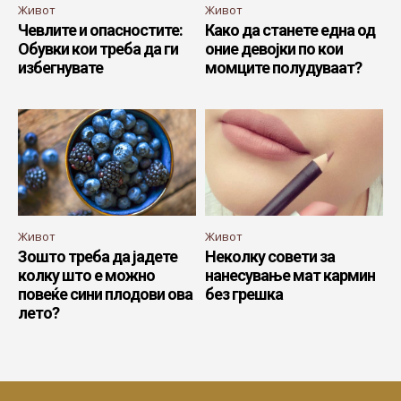
Живот
Живот
Чевлите и опасностите:
Како да станете една од
Обувки кои треба да ги
оние девојки по кои
избегнувате
момците полудуваат?
Живот
Живот
Зошто треба да јадете
Неколку совети за
колку што е можно
нанесување мат кармин
повеќе сини плодови ова
без грешка
лето?