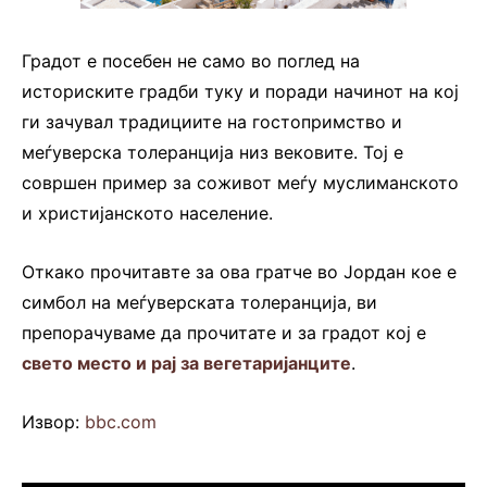
Градот е посебен не само во поглед на
историските градби туку и поради начинот на кој
ги зачувал традициите на гостопримство и
меѓуверска толеранција низ вековите. Тој е
совршен пример за соживот меѓу муслиманското
и христијанското население.
Откако прочитавте за ова гратче во Јордан кое е
симбол на меѓуверската толеранција, ви
препорачуваме да прочитате и за градот кој е
свето место и рај за вегетаријанците
.
Извор:
bbc.com