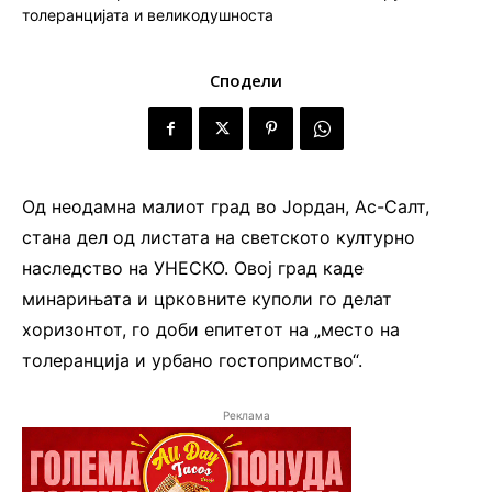
Сподели
Од неодамна малиот град во Јордан, Ас-Салт,
стана дел од листата на светското културно
наследство на УНЕСКО. Овој град каде
минарињата и црковните куполи го делат
хоризонтот, го доби епитетот на „место на
толеранција и урбано гостопримство“.
Реклама